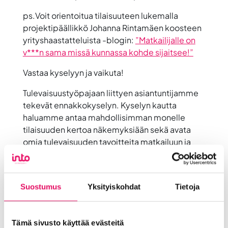
ps.Voit orientoitua tilaisuuteen lukemalla
projektipäällikkö Johanna Rintamäen koosteen
yrityshaastatteluista -blogin:
”Matkailijalle on
v***n sama missä kunnassa kohde sijaitsee!”
Vastaa kyselyyn ja vaikuta!
Tulevaisuustyöpajaan liittyen asiantuntijamme
tekevät ennakkokyselyn. Kyselyn kautta
haluamme antaa mahdollisimman monelle
tilaisuuden kertoa näkemyksiään sekä avata
omia tulevaisuuden tavoitteita matkailuun ja
omaan liiketoimintaan liittyen.Vastaajiksi
toivomme laajasti alueemme yritysten ja
kuntien/kaupunkien edustajia sekä matkailun
Suostumus
Yksityiskohdat
Tietoja
kehittäjiä ja asiantuntijoita. Toivomme vastausta
Sinulta
pe 13.9. mennessä
. Vastaaminen kestää
noin 10-15 minuuttia ja se tehdään anonyymisti.
Tämä sivusto käyttää evästeitä
Juuri nyt on aktiivinen toimintamallin