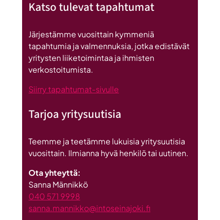
Katso tulevat tapahtumat
datakeskus
on
Britannnian
Järjestämme vuosittain kymmeniä
suurin
tapahtumia ja valmennuksia, jotka edistävät
investointi
yritysten liiketoimintaa ja ihmisten
Suomeen
verkostoitumista.
Siirry tapahtumat-sivulle
Tarjoa yritysuutisia
Teemme ja teetämme lukuisia yritysuutisia
vuosittain. Ilmianna hyvä henkilö tai uutinen.
Ota yhteyttä:
Sanna Männikkö
040 571 9998
sanna.mannikko@intoseinajoki.fi