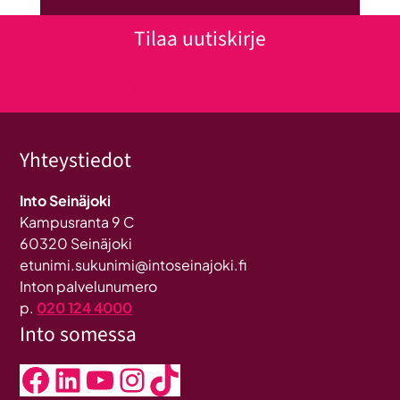
Tilaa uutiskirje
Klikkaa tästä uutiskirjeen tilaukseen
Yhteystiedot
Into Seinäjoki
Kampusranta 9 C
60320 Seinäjoki
etunimi.sukunimi@intoseinajoki.fi
Inton palvelunumero
p.
020 124 4000
Into somessa
Facebook
LinkedIn
YouTube
Instagram
TikTok