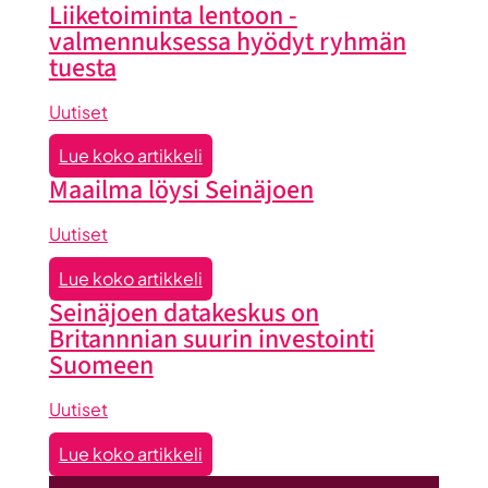
Liiketoiminta lentoon -
valmennuksessa hyödyt ryhmän
tuesta
Uutiset
:
Lue koko artikkeli
Liiketoiminta
Maailma löysi Seinäjoen
lentoon
-
Uutiset
valmennuksessa
:
Lue koko artikkeli
hyödyt
Maailma
Seinäjoen datakeskus on
ryhmän
löysi
Britannnian suurin investointi
tuesta
Seinäjoen
Suomeen
Uutiset
:
Lue koko artikkeli
Seinäjoen