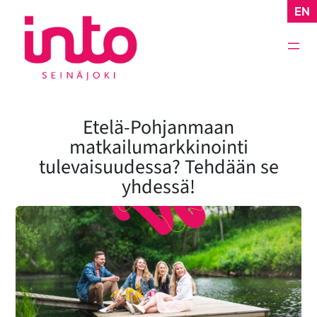
Siirry
EN
sisältöön
Etelä-Pohjanmaan
matkailumarkkinointi
tulevaisuudessa? Tehdään se
yhdessä!