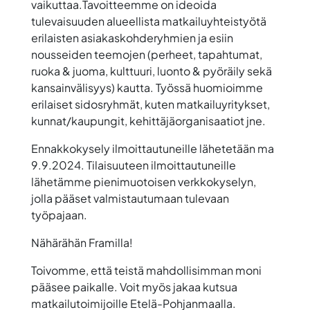
vaikuttaa.Tavoitteemme on ideoida
tulevaisuuden alueellista matkailuyhteistyötä
erilaisten asiakaskohderyhmien ja esiin
nousseiden teemojen (perheet, tapahtumat,
ruoka & juoma, kulttuuri, luonto & pyöräily sekä
kansainvälisyys) kautta. Työssä huomioimme
erilaiset sidosryhmät, kuten matkailuyritykset,
kunnat/kaupungit, kehittäjäorganisaatiot jne.
Ennakkokysely ilmoittautuneille lähetetään ma
9.9.2024.
Tilaisuuteen ilmoittautuneille
lähetämme pienimuotoisen verkkokyselyn,
jolla pääset valmistautumaan tulevaan
työpajaan.
Nähärähän Framilla!
Toivomme, että teistä mahdollisimman moni
pääsee paikalle. Voit myös jakaa kutsua
matkailutoimijoille Etelä-Pohjanmaalla.