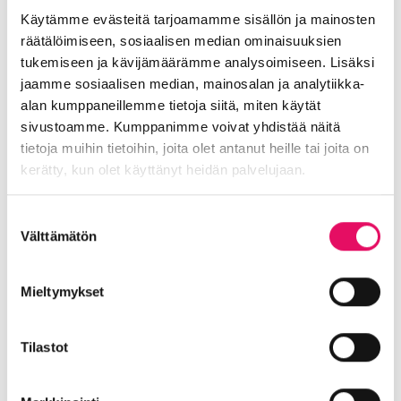
kehittämisen aika, joten vastaaminen olisi
Käytämme evästeitä tarjoamamme sisällön ja mainosten
erityisen tärkeää ja arvokasta.
Huom! Toivomme
räätälöimiseen, sosiaalisen median ominaisuuksien
vastauksiasi, vaikka et pääsisi osallistumaan
tukemiseen ja kävijämäärämme analysoimiseen. Lisäksi
työpajaan.
Tuloksia käydään läpi ja
jaamme sosiaalisen median, mainosalan ja analytiikka-
hyödynnetään työpajassa sekä toimintamallia
alan kumppaneillemme tietoja siitä, miten käytät
kehitettäessä. Kiitos ajastasi ja arvokkaista
sivustoamme. Kumppanimme voivat yhdistää näitä
vastauksistasi!
tietoja muihin tietoihin, joita olet antanut heille tai joita on
Tässä linkki
kerätty, kun olet käyttänyt heidän palvelujaan.
kyselyyn:
https://forms.office.com/e/V6AL0bGuef
Tietosuojaseloste >
Suostumuksen
Tilaisuus järjestetään osana Uudistuva
Välttämätön
valinta
matkailumarkkinointi Etelä-Pohjanmaalla -
hanketta.
Mieltymykset
Tilastot