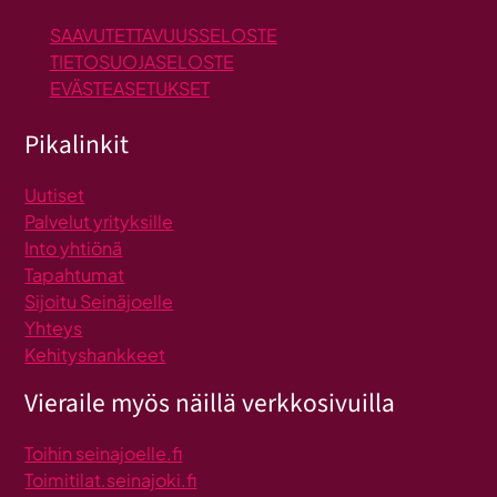
SAAVUTETTAVUUSSELOSTE
TIETOSUOJASELOSTE
EVÄSTEASETUKSET
Pikalinkit
Uutiset
Palvelut yrityksille
Into yhtiönä
Tapahtumat
Sijoitu Seinäjoelle
Yhteys
Kehityshankkeet
Vieraile myös näillä verkkosivuilla
Toihin seinajoelle.fi
Toimitilat.seinajoki.fi