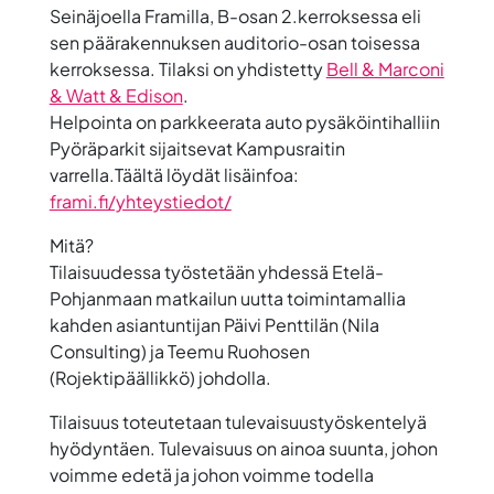
Seinäjoella Framilla, B-osan 2.kerroksessa eli
sen päärakennuksen auditorio-osan toisessa
kerroksessa. Tilaksi on yhdistetty
Bell & Marconi
& Watt & Edison
.
Helpointa on parkkeerata auto pysäköintihalliin
Pyöräparkit sijaitsevat Kampusraitin
varrella.Täältä löydät lisäinfoa:
frami.fi/yhteystiedot/
Mitä?
Tilaisuudessa työstetään yhdessä Etelä-
Pohjanmaan matkailun uutta toimintamallia
kahden asiantuntijan
Päivi Penttilä
n (Nila
Consulting) ja
Teemu Ruohosen
(Rojektipäällikkö) johdolla.
Tilaisuus toteutetaan
tulevaisuustyöskentelyä
hyödyntäen. Tulevaisuus on ainoa suunta, johon
voimme edetä ja johon voimme todella