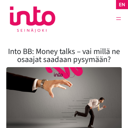
Siirry
EN
sisältöön
Into BB: Money talks – vai millä ne
osaajat saadaan pysymään?