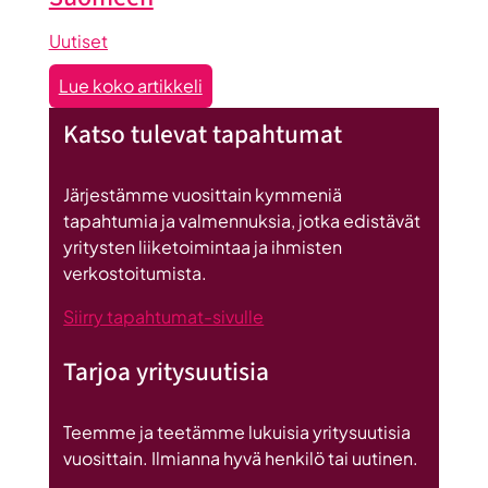
Uutiset
:
Lue koko artikkeli
Seinäjoen
Katso tulevat tapahtumat
datakeskus
on
Britannnian
Järjestämme vuosittain kymmeniä
suurin
tapahtumia ja valmennuksia, jotka edistävät
investointi
yritysten liiketoimintaa ja ihmisten
Suomeen
verkostoitumista.
Siirry tapahtumat-sivulle
Tarjoa yritysuutisia
Teemme ja teetämme lukuisia yritysuutisia
vuosittain. Ilmianna hyvä henkilö tai uutinen.