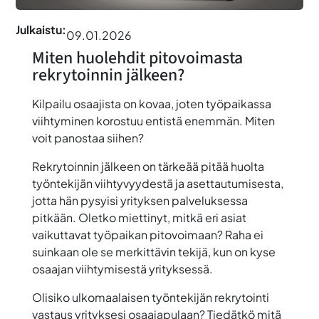
Julkaistu:
09.01.2026
Miten huolehdit pitovoimasta
rekrytoinnin jälkeen?
Kilpailu osaajista on kovaa, joten työpaikassa
viihtyminen korostuu entistä enemmän. Miten
voit panostaa siihen?
Rekrytoinnin jälkeen on tärkeää pitää huolta
työntekijän viihtyvyydestä ja asettautumisesta,
jotta hän pysyisi yrityksen palveluksessa
pitkään. Oletko miettinyt, mitkä eri asiat
vaikuttavat työpaikan pitovoimaan? Raha ei
suinkaan ole se merkittävin tekijä, kun on kyse
osaajan viihtymisestä yrityksessä.
Olisiko ulkomaalaisen työntekijän rekrytointi
vastaus yrityksesi osaajapulaan? Tiedätkö mitä