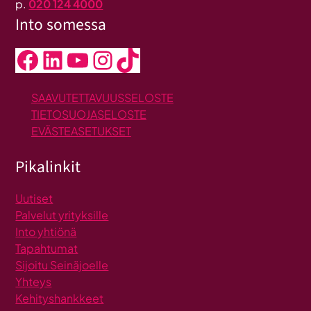
p.
020 124 4000
Into somessa
Facebook
LinkedIn
YouTube
Instagram
TikTok
SAAVUTETTAVUUSSELOSTE
TIETOSUOJASELOSTE
EVÄSTEASETUKSET
Pikalinkit
Uutiset
Palvelut yrityksille
Into yhtiönä
Tapahtumat
Sijoitu Seinäjoelle
Yhteys
Kehityshankkeet