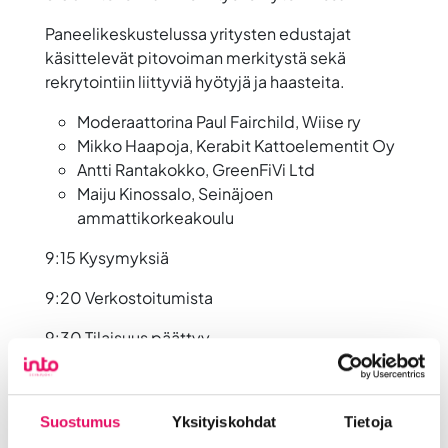
Paneelikeskustelussa yritysten edustajat
käsittelevät pitovoiman merkitystä sekä
rekrytointiin liittyviä hyötyjä ja haasteita.
Moderaattorina Paul Fairchild,
Wiise ry
Mikko Haapoja,
Kerabit Kattoelementit Oy
Antti Rantakokko,
GreenFiVi Ltd
Maiju Kinossalo,
Seinäjoen
ammattikorkeakoulu
9:15 Kysymyksiä
9:20 Verkostoitumista
9:30 Tilaisuus päättyy
Suostumus
Yksityiskohdat
Tietoja
Kuvauspiste