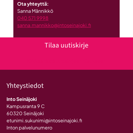
Ota yhteyttä:
Sanna Männikkö
040 571 9998
sanna.mannikko@intoseinajoki.fi
Tilaa uutiskirje
Klikkaa tästä uutiskirjeen tilaukseen
Yhteystiedot
Into Seinäjoki
Kampusranta 9 C
60320 Seinäjoki
etunimi.sukunimi@intoseinajoki.fi
Inton palvelunumero