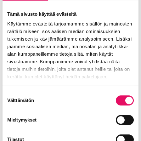
Tule ottamaan LinkedIniin uusi profiilikuva
valokuvaajan kuvauspisteelle. Kuvan saat
Tämä sivusto käyttää evästeitä
tapahtuman jälkeen sähköpostiisi.
Käytämme evästeitä tarjoamamme sisällön ja mainosten
räätälöimiseen, sosiaalisen median ominaisuuksien
tukemiseen ja kävijämäärämme analysoimiseen. Lisäksi
Jaa artikkeli
jaamme sosiaalisen median, mainosalan ja analytiikka-
somessa
alan kumppaneillemme tietoja siitä, miten käytät
sivustoamme. Kumppanimme voivat yhdistää näitä
Siirry Uutiset-sivulle
Uutiskategoriat
tietoja muihin tietoihin, joita olet antanut heille tai joita on
kerätty, kun olet käyttänyt heidän palvelujaan.
Blogi
Digitalisaatio
Ekosysteemi
Tietosuojaseloste >
Suostumuksen
Into työpaikkana
Kansainvälistyminen
Välttämätön
valinta
Liikeidea ja yrityksen perustaminen
Liiketoiminnan valmennukset
Mieltymykset
Sijoittuminen Seinäjoelle
Startup-yrittäjyys
Tallenteet
Tapahtumat
Töihin Seinäjoelle
Tilastot
Toimitilat ja tontit
Uutiset
Vastuullisuus