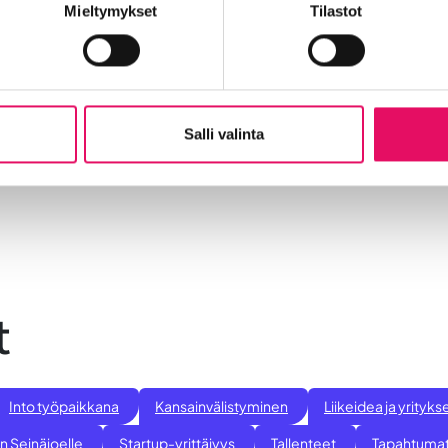
Mieltymykset
Tilastot
n kannattaa hakea mukaan!
tchauskisa, johon on mahdollisuus
hakea pitchaajaksi 17.12.
.
Salli valinta
llisesti tarjolla sTARTUp Dayn tarjoamia palveluita ja etuja.
t
Into työpaikkana
Kansainvälistyminen
Liikeidea ja yrity
n Seinäjoelle
Startup-yrittäjyys
Tallenteet
Tapahtuma