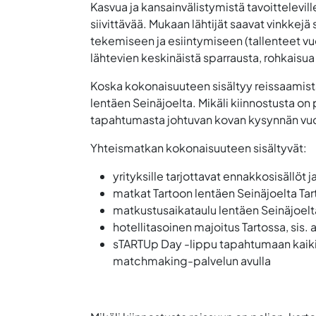
Kasvua ja kansainvälistymistä tavoitteleville
siivittävää.
Mukaan lähtijät saavat vinkkejä
tekemiseen ja esiintymiseen (tallenteet v
lähtevien keskinäistä sparrausta, rohkaisua s
Koska kokonaisuuteen sisältyy reissaamista
lentäen Seinäjoelta
. Mikäli kiinnostusta o
tapahtumasta johtuvan kovan kysynnän vuo
Yhteismatkan kokonaisuuteen sisältyvät:
yrityksille tarjottavat ennakkosisällöt j
matkat Tartoon
lentäen
Seinäjoelta
Tar
matkustusaikataulu l
entäen Seinäjoelta
hotellitasoinen majoitus Tartossa, sis.
sTARTUp Day -lippu tapahtumaan kaikill
matchmaking-palvelun avulla