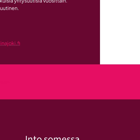
sia yritysuutisia vuosittain.
 uutinen.
ajoki.fi
kseen
Into somessa