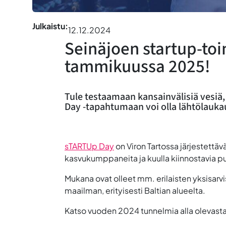
Julkaistu:
12.12.2024
Seinäjoen startup-toim
tammikuussa 2025!
Tule testaamaan kansainvälisiä vesiä
Day -tapahtumaan voi olla lähtölauka
sTARTUp Day
on Viron Tartossa järjestettäv
kasvukumppaneita ja kuulla kiinnostavia p
Mukana ovat olleet mm. erilaisten yksisar
maailman, erityisesti Baltian alueelta.
Katso vuoden 2024 tunnelmia alla olevasta