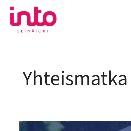
Siirry
sisältöön
Yhteismatka