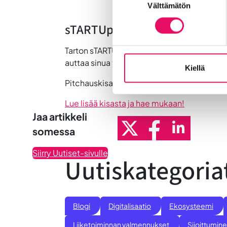
Välttämätön
valinta
sTARTUp Dayn pitchauskisaa
Tarton sTARTUp Dayn osana järjestetään pi
auttaa sinua tekemään superhakemuksen
Kiellä
Pitchauskisassa jatkoon pääseville on luonno
Lue lisää kisasta ja hae mukaan!
Jaa artikkeli
somessa
Siirry Uutiset-sivulle
Uutiskategoria
Blogi
Digitalisaatio
Ekosysteemi
Liiketoiminnan valmennukset
Sijoittumine