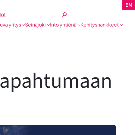
EN
Etsi
dot
tuva yritys
Seinäjoki
Into yhtiönä
Kehityshankkeet
-tapahtumaan