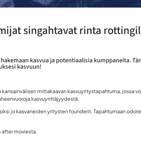
ijat singahtavat rinta rottingi
, hakemaan kasvua ja potentiaalisia kumppaneita. T
uksesi kasvuun!
ä kansainvälisen mittakaavan kasvuyritystapahtuma, jossa voit
uheenvuoroja kasvuyrittäjyydestä.
visiksi jo kasvaneiden yritysten founderit. Tapahtumaan od
 after moviesta.