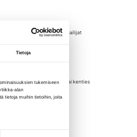
a aamuyö
e aamu – pe alkuilta. Huom. junailijat
Tietoja
innostunut suorasta lennosta vai kenties
 ominaisuuksien tukemiseen
tiikka-alan
ietoja muihin tietoihin, joita
 reissuun.