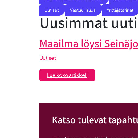
Uutiset
Vastuullisuus
Yrittäjätarinat
Uusimmat uuti
Maailma löysi Seinäj
Uutiset
:
Lue koko artikkeli
Maailma
löysi
Seinäjoen
Katso tulevat tapah