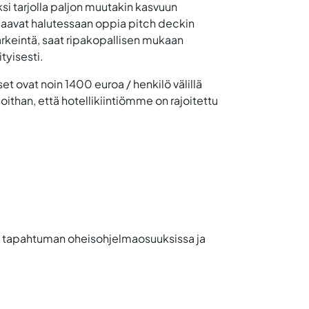
si tarjolla paljon muutakin kasvuun
 saavat halutessaan oppia pitch deckin
rkeintä, saat ripakopallisen mukaan
tyisesti.
t ovat noin 1400 euroa / henkilö välillä
ithan, että hotellikiintiömme on rajoitettu
a tapahtuman oheisohjelmaosuuksissa ja