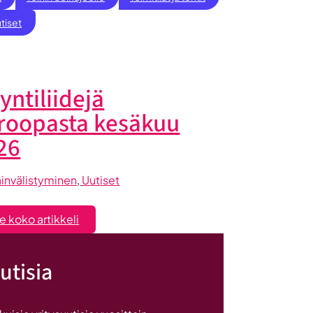
tiset
yntiliidejä
roopasta kesäkuu
26
invälistyminen
, 
Uutiset
:
e koko artikkeli
Myyntiliidejä
Euroopasta
utisia
kesäkuu
2026