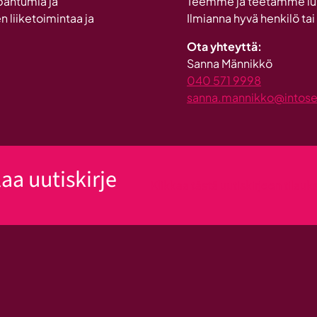
pahtumia ja
Teemme ja teetämme lukui
investointi
n liiketoimintaa ja
Ilmianna hyvä henkilö tai
Suomeen
Ota yhteyttä:
Sanna Männikkö
040 571 9998
sanna.mannikko@intosein
laa uutiskirje
Klikkaa tästä uutiskirjeen tilau