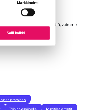
Markkinointi
2024 saakka
. Ota meihin yhteyttä, voimme
Salli kaikki
ksen perustaminen
t
Töihin Seinäjoelle
Toimitilat ja tontit