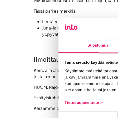
Mikäli kiinnostusta reissuun on paljon, k
Tässä pari esimerkkiä:
Lentäen Vaasasta Tallinnaan, bussi Tall
Juna-laiva-bussi -yhdistelmällä Seinäjo
yöpyvät
yhden yön enemmän
Suostumus
Ilmoittautuminen ja matkustu
Tämä sivusto käyttää eväste
Kerro alla olevalla lomakkeella 29.11.2024
Käytämme evästeitä tarjoama
jostain muusta vaihtoehdosta.
ja kävijämäärämme analysoim
kumppaneillemme tietoja siitä
HUOM. Rajoitetun paikkamäärän takia suor
olet antanut heille tai joita o
Yksityiskohtia voidaan viilata ilmoittautumi
Tietosuojaseloste >
Keräämme porukan kasaan joulukuussa, jaam
Suostumuksen