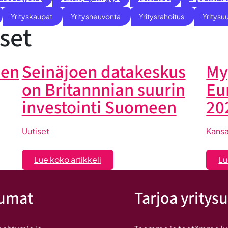
Yrityskaupat
Yritysneuvonta
Yritysrahoitus
Yritysuu
set
oen
Seinäjoen datakeskus
My
on Britannnian suurin
Eu
investointi Suomeen
20
Uutiset
Kansa
:
Lue koko artikkeli
Lu
Seinäjoen
datakeskus
tumat
Tarjoa yritysu
on
Britannnian
suurin