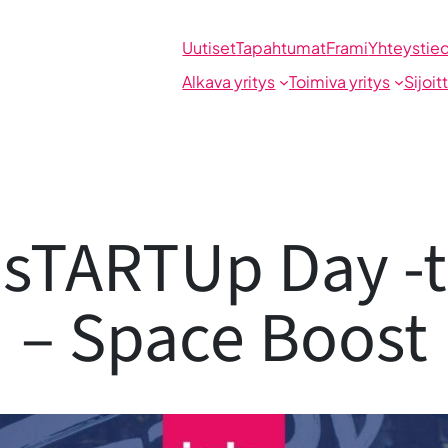
Uutiset
Tapahtumat
Frami
Yhteystie
Alkava yritys
Toimiva yritys
Sijoit
 sTARTUp Day 
– Space Boost