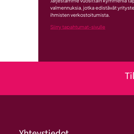
Järjestämme vuosittain kymmeniä ta
valmennuksia, jotka edistävät yrityste
ihmisten verkostoitumista.
Siirry tapahtumat-sivulle
Ti
Yhteystiedot