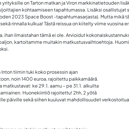
 yrityksille on
Tarton matkan ja Viron markkinatietouden lisäk
 sijoittajien kohtaamiseen tapahtumassa. Lisäksi osallistujat
uoden 2023 Space Boost -tapahtumasarjasta). Mutta mikä tä
ekä rinnalla kulkua! Tästä reissua on kiitelty viime vuosina eri
, ihan ilmaistahan tämä ei ole.
Arvioidut kokonaiskustannukse
n paljon, kartoitamme muitakin matkustusvaihtoehtoja. Huomio
ksi.
a Inton tiimin tuki koko prosessin ajan
toon, noin 1400 euroa, rajoitettu paikkamäärä.
 matkustavat: ke 29.1. aamu – pe 31.1. alkuilta
 aamiainen.
Huonekiintiö rajoitettu!
2hh, 2 yötä
e päiville sekä siihen kuuluvat m
ahdollisuudet verkostoitu