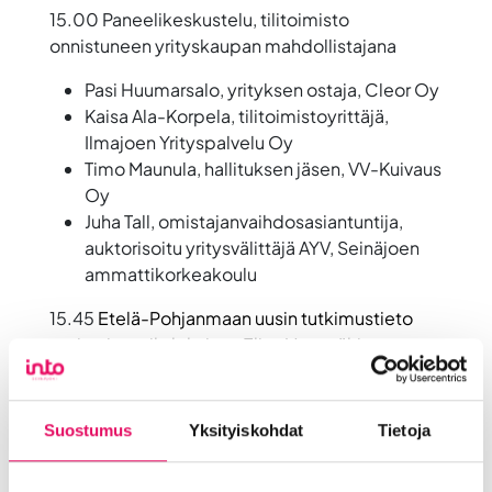
15.00 Paneelikeskustelu, tilitoimisto
onnistuneen yrityskaupan mahdollistajana
Pasi Huumarsalo, yrityksen ostaja, Cleor Oy
Kaisa Ala-Korpela, tilitoimistoyrittäjä,
Ilmajoen Yrityspalvelu Oy
Timo Maunula, hallituksen jäsen, VV-Kuivaus
Oy
Juha Tall, omistajanvaihdosasiantuntija,
auktorisoitu yritysvälittäjä AYV, Seinäjoen
ammattikorkeakoulu
15.45
Etelä-Pohjanmaan uusin tutkimustieto
omistajanvaihdoksista, Elina Varamäki,
vararehtori, Seinäjoen ammattikorkeakoulu
16.15 Kiitossanat ja keskustelua
Suostumus
Yksityiskohdat
Tietoja
16.30 Tilaisuus päättyy