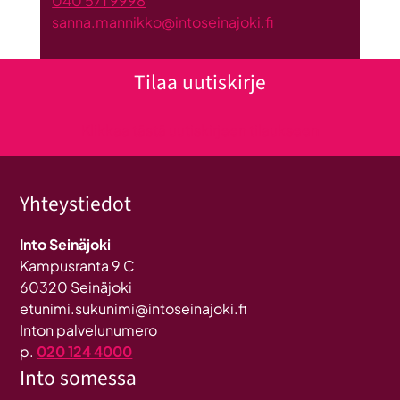
040 571 9998
sanna.mannikko@intoseinajoki.fi
Tilaa uutiskirje
Klikkaa tästä uutiskirjeen tilaukseen
Yhteystiedot
Into Seinäjoki
Kampusranta 9 C
60320 Seinäjoki
etunimi.sukunimi@intoseinajoki.fi
Inton palvelunumero
p.
020 124 4000
Into somessa