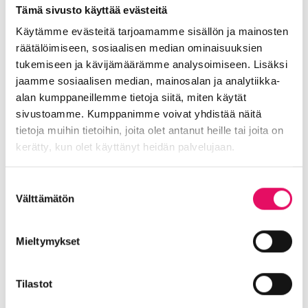
Tämä sivusto käyttää evästeitä
Käytämme evästeitä tarjoamamme sisällön ja mainosten
räätälöimiseen, sosiaalisen median ominaisuuksien
Jaa artikkeli
tukemiseen ja kävijämäärämme analysoimiseen. Lisäksi
somessa
jaamme sosiaalisen median, mainosalan ja analytiikka-
Siirry Uutiset-sivulle
alan kumppaneillemme tietoja siitä, miten käytät
Uutiskategoriat
sivustoamme. Kumppanimme voivat yhdistää näitä
tietoja muihin tietoihin, joita olet antanut heille tai joita on
Blogi
Digitalisaatio
Ekosysteemi
kerätty, kun olet käyttänyt heidän palvelujaan.
Into työpaikkana
Kansainvälistyminen
Tietosuojaseloste >
Suostumuksen
Liikeidea ja yrityksen perustaminen
Välttämätön
valinta
Liiketoiminnan valmennukset
Sijoittuminen Seinäjoelle
Startup-yrittäjyys
Mieltymykset
Tallenteet
Tapahtumat
Töihin Seinäjoelle
Toimitilat ja tontit
Uutiset
Vastuullisuus
Tilastot
Yrittäjätarinat
Yrityskaupat
Yritysneuvonta
Yritysrahoitus
Yritysuutiset