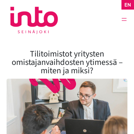
Siirry
EN
sisältöön
Tilitoimistot yritysten
omistajanvaihdosten ytimessä –
miten ja miksi?