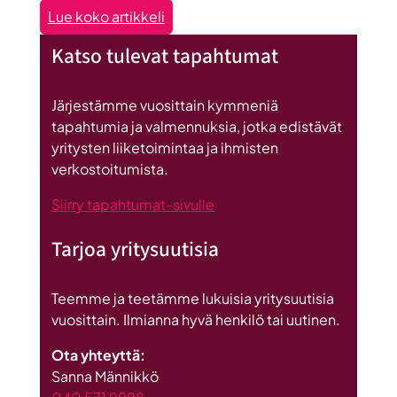
:
Lue koko artikkeli
Seinäjoen
Katso tulevat tapahtumat
datakeskus
on
Britannnian
Järjestämme vuosittain kymmeniä
suurin
tapahtumia ja valmennuksia, jotka edistävät
investointi
yritysten liiketoimintaa ja ihmisten
Suomeen
verkostoitumista.
Siirry tapahtumat-sivulle
Tarjoa yritysuutisia
Teemme ja teetämme lukuisia yritysuutisia
vuosittain. Ilmianna hyvä henkilö tai uutinen.
Ota yhteyttä:
Sanna Männikkö