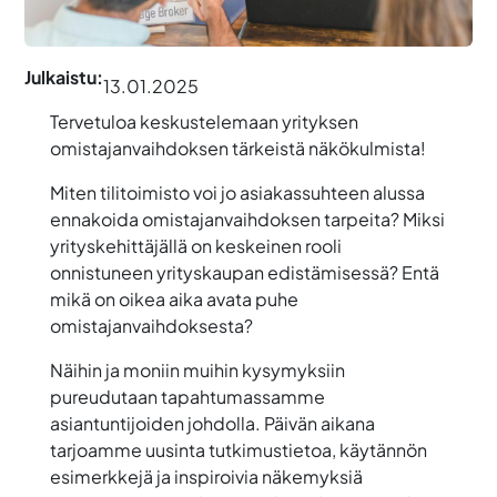
Julkaistu:
13.01.2025
Tervetuloa keskustelemaan yrityksen
omistajanvaihdoksen tärkeistä näkökulmista!
Miten tilitoimisto voi jo asiakassuhteen alussa
ennakoida omistajanvaihdoksen tarpeita? Miksi
yrityskehittäjällä on keskeinen rooli
onnistuneen yrityskaupan edistämisessä? Entä
mikä on oikea aika avata puhe
omistajanvaihdoksesta?
Näihin ja moniin muihin kysymyksiin
pureudutaan tapahtumassamme
asiantuntijoiden johdolla. Päivän aikana
tarjoamme uusinta tutkimustietoa, käytännön
esimerkkejä ja inspiroivia näkemyksiä