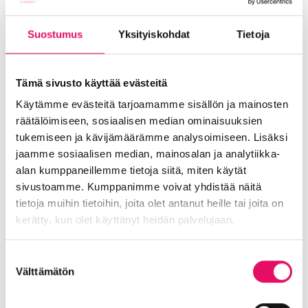
11.30-12.10
Tutustumiskierros Sedu Logistiikka
Suostumus
Yksityiskohdat
Tietoja
Tiivis kävelykierros tutustuen:
kuljetus ja maanrakennus, varasto – ja
sisälogistiikka
Tämä sivusto käyttää evästeitä
Käytämme evästeitä tarjoamamme sisällön ja mainosten
Seija Fagerdahl, Sedu, Ilmajoki
räätälöimiseen, sosiaalisen median ominaisuuksien
Rengoharju
tukemiseen ja kävijämäärämme analysoimiseen. Lisäksi
12.10-12.15
Päätössanat
jaamme sosiaalisen median, mainosalan ja analytiikka-
alan kumppaneillemme tietoja siitä, miten käytät
Eeva Jussila, Into Seinäjoki Oy
sivustoamme. Kumppanimme voivat yhdistää näitä
Jaa artikkeli
tietoja muihin tietoihin, joita olet antanut heille tai joita on
somessa
kerätty, kun olet käyttänyt heidän palvelujaan.
Siirry Uutiset-sivulle
Tietosuojaseloste >
Uutiskategoriat
Suostumuksen
Välttämätön
valinta
Blogi
Digitalisaatio
Ekosysteemi