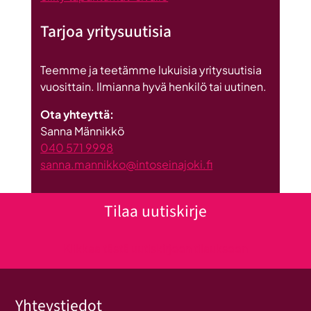
Tarjoa yritysuutisia
Teemme ja teetämme lukuisia yritysuutisia
vuosittain. Ilmianna hyvä henkilö tai uutinen.
Ota yhteyttä:
Sanna Männikkö
040 571 9998
sanna.mannikko@intoseinajoki.fi
Tilaa uutiskirje
Klikkaa tästä uutiskirjeen tilaukseen
Yhteystiedot