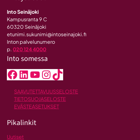
Into Seinäjoki
Kampusranta 9 C
60320 Seinäjoki
etunimi.sukunimi@intoseinajoki.fi
Inton palvelunumero
p.
020 124 4000
Into somessa
Facebook
LinkedIn
YouTube
Instagram
TikTok
SAAVUTETTAVUUSSELOSTE
TIETOSUOJASELOSTE
EVÄSTEASETUKSET
Pikalinkit
Uutiset