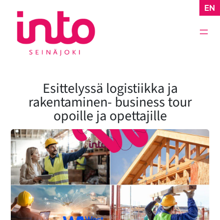
Siirry
EN
sisältöön
Esittelyssä logistiikka ja
rakentaminen- business tour
opoille ja opettajille