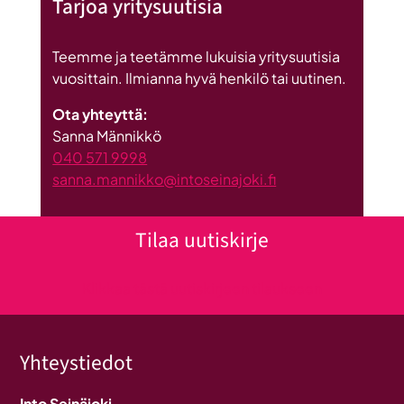
Tarjoa yritysuutisia
Teemme ja teetämme lukuisia yritysuutisia
vuosittain. Ilmianna hyvä henkilö tai uutinen.
Ota yhteyttä:
Sanna Männikkö
040 571 9998
sanna.mannikko@intoseinajoki.fi
Tilaa uutiskirje
Klikkaa tästä uutiskirjeen tilaukseen
Yhteystiedot
Into Seinäjoki