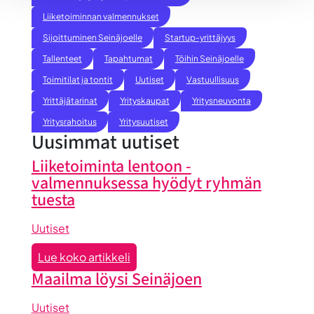
Liiketoiminnan valmennukset
Sijoittuminen Seinäjoelle
Startup-yrittäjyys
Tallenteet
Tapahtumat
Töihin Seinäjoelle
Toimitilat ja tontit
Uutiset
Vastuullisuus
Yrittäjätarinat
Yrityskaupat
Yritysneuvonta
Yritysrahoitus
Yritysuutiset
Uusimmat uutiset
Liiketoiminta lentoon -
valmennuksessa hyödyt ryhmän
tuesta
Uutiset
:
Lue koko artikkeli
Liiketoiminta
Maailma löysi Seinäjoen
lentoon
-
Uutiset