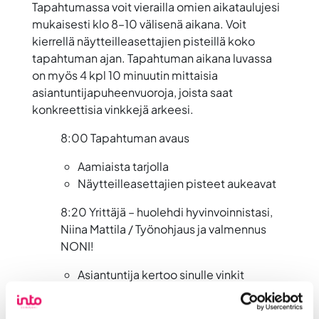
Tapahtumassa voit vierailla omien aikataulujesi
mukaisesti klo 8–10 välisenä aikana. Voit
kierrellä näytteilleasettajien pisteillä koko
tapahtuman ajan. Tapahtuman aikana luvassa
on myös 4 kpl 10 minuutin mittaisia
asiantuntijapuheenvuoroja, joista saat
konkreettisia vinkkejä arkeesi.
8:00 Tapahtuman avaus
Aamiaista tarjolla
Näytteilleasettajien pisteet aukeavat
8:20 Yrittäjä – huolehdi hyvinvoinnistasi,
Niina Mattila / Työnohjaus ja valmennus
NONI!
Asiantuntija kertoo sinulle vinkit
hyvinvointiisi 10 minuutissa