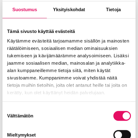
8:50 Hyvinvointia unen ja palautumisen
voimalla, Katja Leppämäki / Virkistämö Oy
Suostumus
Yksityiskohdat
Tietoja
Asiantuntija kertoo sinulle vinkit uneen
ja palautumiseen 10 minuutissa
Tämä sivusto käyttää evästeitä
9:20 Selkeyttä ja konkreettisia keinoja
Käytämme evästeitä tarjoamamme sisällön ja mainosten
arjen kuormituksen hallintaan, Heidi Piri /
räätälöimiseen, sosiaalisen median ominaisuuksien
Mindpoint Oy
tukemiseen ja kävijämäärämme analysoimiseen. Lisäksi
jaamme sosiaalisen median, mainosalan ja analytiikka-
Asiantuntija kertoo sinulle vinkit
alan kumppaneillemme tietoja siitä, miten käytät
kuormituksen hallintaan 10 minuutissa
sivustoamme. Kumppanimme voivat yhdistää näitä
tietoja muihin tietoihin, joita olet antanut heille tai joita on
9:45
Kehon hyvinvointi työkyvyn edistäjänä,
kerätty, kun olet käyttänyt heidän palvelujaan.
Maarit Joutila
/ Pihlajalinna
10:00 Tapahtuma päättyy
Tietosuojaseloste >
Suostumuksen
Välttämätön
valinta
Kenelle tapahtuma sopii?
Mieltymykset