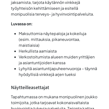
jaksamista, tarjota käytännön vinkkejä
työyhteisön kehittämiseen ja esitellä
monipuolisia terveys- ja hyvinvointipalveluita.
Luvassa on:
Maksuttomia näytepaloja ja kokeiluja
(esim. mittauksia, pikaneuvontaa,
maistiaisia)
Herkullista aamiaista
Verkostoitumista alueen muiden yrittäjien
ja asiantuntijoiden kanssa
Lyhyitä asiantuntijapuheenvuoroja – täynnä
hyödyllisiä vinkkejä arjen tueksi
Näytteilleasettajat
Tapahtumassa on mukana monipuolinen joukko
toimijoita, jotka tarjoavat kokonaisvaltaista
hyvinvointia tukevia palveluita. Tarjonta kattaa