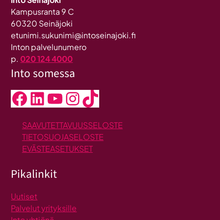
Kampusranta 9 C
60320 Seinäjoki
etunimi.sukunimi@intoseinajoki.fi
Inton palvelunumero
p.
020 124 4000
Into somessa
Facebook
LinkedIn
YouTube
Instagram
TikTok
SAAVUTETTAVUUSSELOSTE
TIETOSUOJASELOSTE
EVÄSTEASETUKSET
Pikalinkit
Uutiset
Palvelut yrityksille
Into yhtiönä