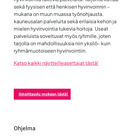
sekä fyysisen että henkisen hyvinvoinnin –
mukana on muun muassa työnohjausta,
kauneusalan palveluita sekä erilaisia kehon ja
mielen hyvinvointia tukevia hoitoja. Useat
palveluista soveltuvat myös ryhmille, joten
tarjolla on mahdollisuuksia niin yksilö- kuin
ryhmämuotoiseen hyvinvointiin.
Katso kaikki näytteilleasettajat tästä!
Ilmoittaudu mukaan tästä!
Ohjelma