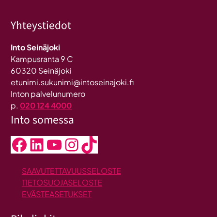
Yhteystiedot
Into Seinäjoki
Kampusranta 9 C
60320 Seinäjoki
etunimi.sukunimi@intoseinajoki.fi
Inton palvelunumero
p.
020 124 4000
Into somessa
Facebook
LinkedIn
YouTube
Instagram
TikTok
SAAVUTETTAVUUSSELOSTE
TIETOSUOJASELOSTE
EVÄSTEASETUKSET