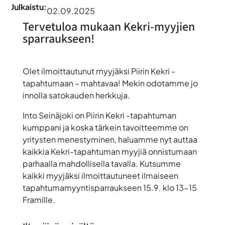
Julkaistu:
02.09.2025
Tervetuloa mukaan Kekri-myyjien
sparraukseen!
Olet ilmoittautunut myyjäksi Piirin Kekri -
tapahtumaan – mahtavaa! Mekin odotamme jo
innolla satokauden herkkuja.
Into Seinäjoki on Piirin Kekri -tapahtuman
kumppani ja koska tärkein tavoitteemme on
yritysten menestyminen, haluamme nyt auttaa
kaikkia Kekri-tapahtuman myyjiä onnistumaan
parhaalla mahdollisella tavalla. Kutsumme
kaikki myyjäksi ilmoittautuneet ilmaiseen
tapahtumamyyntisparraukseen 15.9. klo 13-15
Framille.