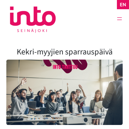
Siirry
EN
sisältöön
Kekri-myyjien sparrauspäivä