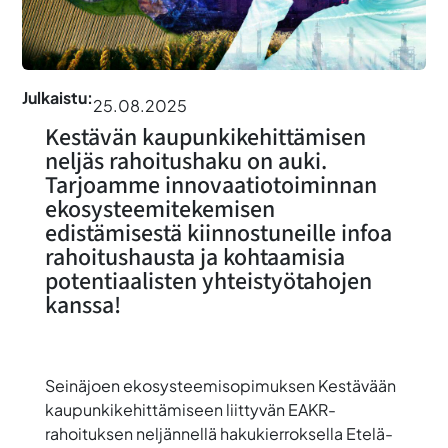
Julkaistu:
25.08.2025
Kestävän kaupunkikehittämisen
neljäs rahoitushaku on auki.
Tarjoamme innovaatiotoiminnan
ekosysteemitekemisen
edistämisestä kiinnostuneille infoa
rahoitushausta ja kohtaamisia
potentiaalisten yhteistyötahojen
kanssa!
Seinäjoen ekosysteemisopimuksen Kestävään
kaupunkikehittämiseen liittyvän EAKR-
rahoituksen neljännellä
hakukierroksella Etelä-