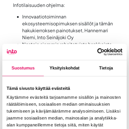
Infotilaisuuden ohjelma:
Innovaatiotoiminnan
ekosysteemisopimuksen sisällöt ja tämän
hakukierroksen painotukset, Hannemari
Niemi, Into Seinäjoki Oy
Nostoja aiemmin rahoitetuista hankkeista,
Piia-Marika Jokela, Into Seinäjoki Oy
Kaupungin puheenvuoro, Sami Mäntymäki,
Seinäjoen kaupunki
Suostumus
Yksityiskohdat
Tietoja
EAKR-ohjelman painotukset ja tekniset
reunaehdot, Päivi Mäntymäki, Etelä-
Pohjanmaan Liitto
Tämä sivusto käyttää evästeitä
Q&A-hetki sekä verkostoitumista
Käytämme evästeitä tarjoamamme sisällön ja mainosten
Sparrausta hankehakemuksen suunnitteluun on
räätälöimiseen, sosiaalisen median ominaisuuksien
tarjolla myös ennen infotilaisuutta sekä
tukemiseen ja kävijämäärämme analysoimiseen. Lisäksi
myöhempänä, erikseen sovittavana
jaamme sosiaalisen median, mainosalan ja analytiikka-
ajankohtana. Yhteydenottoa ja sparrausta
alan kumppaneillemme tietoja siitä, miten käytät