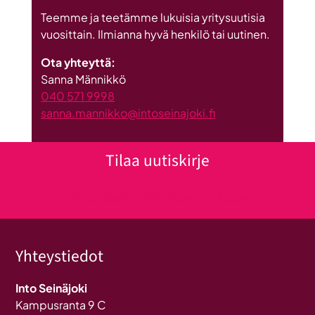
Teemme ja teetämme lukuisia yritysuutisia
vuosittain. Ilmianna hyvä henkilö tai uutinen.
Ota yhteyttä:
Sanna Männikkö
040 571 9998
sanna.mannikko@intoseinajoki.fi
Tilaa uutiskirje
Klikkaa tästä uutiskirjeen tilaukseen
Yhteystiedot
Into Seinäjoki
Kampusranta 9 C