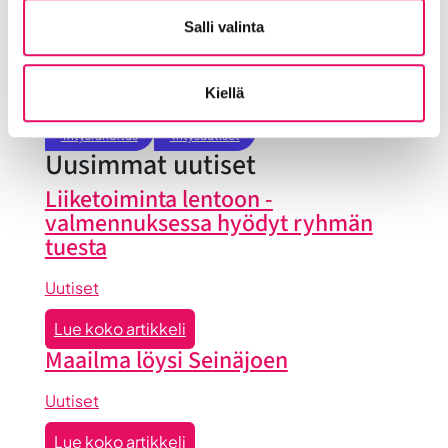
Sijoittuminen Seinäjoelle
Startup-yrittäjyys
Salli valinta
Tallenteet
Tapahtumat
Töihin Seinäjoelle
Toimitilat ja tontit
Uutiset
Vastuullisuus
Kiellä
Yrittäjätarinat
Yrityskaupat
Yritysneuvonta
Yritysrahoitus
Yritysuutiset
Uusimmat uutiset
Liiketoiminta lentoon -
valmennuksessa hyödyt ryhmän
tuesta
Uutiset
:
Lue koko artikkeli
Liiketoiminta
Maailma löysi Seinäjoen
lentoon
-
Uutiset
valmennuksessa
:
Lue koko artikkeli
hyödyt