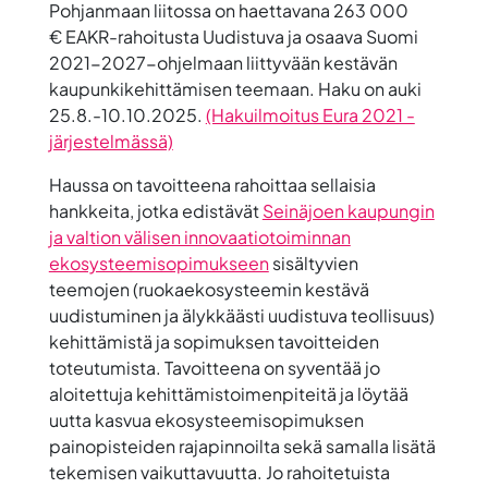
Pohjanmaan liitossa on haettavana 263 000
€
EAKR-rahoitusta Uudistuva ja osaava Suomi
2021-2027-ohjelmaan liittyvään kestävän
kaupunkikehittämisen teemaan. Haku on auki
25.8.-10.10.2025.
(Hakuilmoitus Eura 2021 -
järjestelmässä)
Haussa on tavoitteena rahoittaa sellaisia
hankkeita, jotka edistävät
Seinäjoen kaupungin
ja valtion välisen innovaatiotoiminnan
ekosysteemisopimukseen
sisältyvien
teemojen (ruokaekosysteemin kestävä
uudistuminen ja älykkäästi uudistuva teollisuus)
kehittämistä ja sopimuksen tavoitteiden
toteutumista. Tavoitteena on
syventää jo
aloitettuja kehittämistoimenpiteitä ja löytää
uutta kasvua ekosysteemisopimuksen
painopisteiden rajapinnoilta sekä samalla lisätä
tekemisen vaikuttavuutta.
Jo rahoitetuista