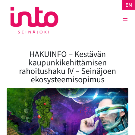
Siirry
EN
sisältöön
HAKUINFO – Kestävän
kaupunkikehittämisen
rahoitushaku IV – Seinäjoen
ekosysteemisopimus