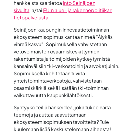
hankkeista saa tietoa
Into Seinäjoen
sivuilta
ja/tai
EU:n alue- ja rakennepolitiikan
tietopalvelusta
.
Seinäjoen kaupungin
Innovaatiotoiminnan
ekosysteemisopimus kantaa nimeä ”Älykäs
vihreä kasvu”
. Sopimuksella vahvistetaan
vetovoimaisten osaamiskeskittymien
rakentumista ja toimijoiden kytkeytymistä
kansainvälisiin tki-verkostoihin ja arvoketjuihin.
Sopimuksella kehitetään tiiviitä
yhteistoimintaverkostoja, vahvistetaan
osaamiskärkiä sekä lisätään tki-toiminnan
vaikuttavuutta kaupunkilähtöisesti.
Syntyykö teillä hankeidea, joka tukee näitä
teemoja ja auttaa saavuttamaan
ekosysteemisopimuksen tavoitteita? Tule
kuulemaan lisää keskustelemaan aiheesta!