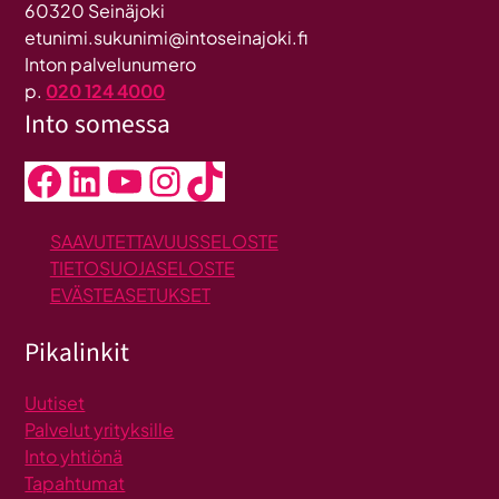
60320 Seinäjoki
etunimi.sukunimi@intoseinajoki.fi
Inton palvelunumero
p.
020 124 4000
Into somessa
Facebook
LinkedIn
YouTube
Instagram
TikTok
SAAVUTETTAVUUSSELOSTE
TIETOSUOJASELOSTE
EVÄSTEASETUKSET
Pikalinkit
Uutiset
Palvelut yrityksille
Into yhtiönä
Tapahtumat