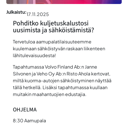
Julkaistu:
17.11.2025
Pohditko kuljetuskalustosi
uusimista ja sähköistämistä?
Tervetuloa aamupalatilaisuuteemme
kuulemaan sähköistyvän raskaan liikenteen
lähitulevaisuudesta!
Tapahtumassa Volvo Finland Ab:n
Janne
Silvonen
ja Veho Oy Ab:n
Risto Ahola
kertovat,
miltä kuorma-autojen sähköistyminen näyttää
tällä hetkellä. Lisäksi tapahtumassa kuullaan
muitakin maahantuojien edustajia.
OHJELMA
8:30 Aamupala