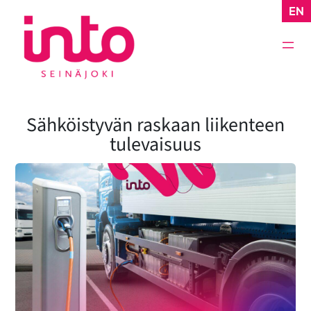
Siirry
EN
sisältöön
Sähköistyvän raskaan liikenteen
tulevaisuus