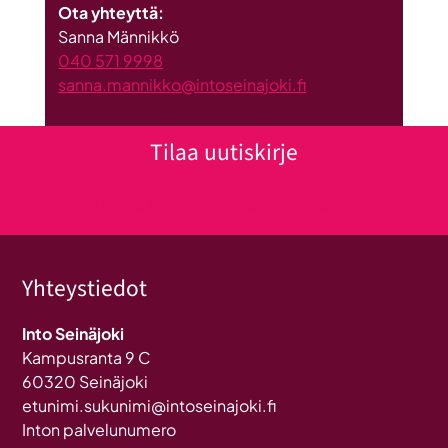
Ota yhteyttä:
Sanna Männikkö
040 571 9998
sanna.mannikko@intoseinajoki.fi
Tilaa uutiskirje
Klikkaa tästä uutiskirjeen tilaukseen
Yhteystiedot
Into Seinäjoki
Kampusranta 9 C
60320 Seinäjoki
etunimi.sukunimi@intoseinajoki.fi
Inton palvelunumero