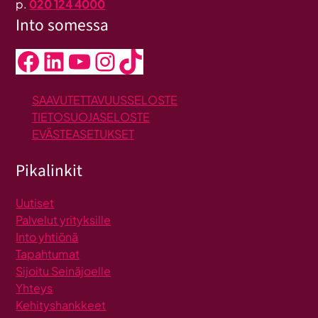
p.
020 124 4000
Into somessa
Facebook
LinkedIn
YouTube
Instagram
TikTok
SAAVUTETTAVUUSSELOSTE
TIETOSUOJASELOSTE
EVÄSTEASETUKSET
Pikalinkit
Uutiset
Palvelut yrityksille
Into yhtiönä
Tapahtumat
Sijoitu Seinäjoelle
Yhteys
Kehityshankkeet