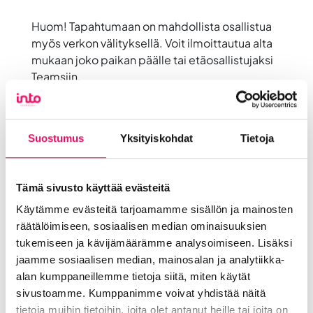
Huom! Tapahtumaan on mahdollista osallistua
myös verkon välityksellä. Voit ilmoittautua alta
mukaan joko paikan päälle tai etäosallistujaksi
Teamsiin.
Jaa artikkeli
somessa
Suostumus
Yksityiskohdat
Tietoja
Siirry Uutiset-sivulle
Uutiskategoriat
Tämä sivusto käyttää evästeitä
Blogi
Digitalisaatio
Ekosysteemi
Into työpaikkana
Kansainvälistyminen
Käytämme evästeitä tarjoamamme sisällön ja mainosten
räätälöimiseen, sosiaalisen median ominaisuuksien
Liikeidea ja yrityksen perustaminen
tukemiseen ja kävijämäärämme analysoimiseen. Lisäksi
Liiketoiminnan valmennukset
jaamme sosiaalisen median, mainosalan ja analytiikka-
Sijoittuminen Seinäjoelle
Startup-yrittäjyys
alan kumppaneillemme tietoja siitä, miten käytät
Tallenteet
Tapahtumat
Töihin Seinäjoelle
sivustoamme. Kumppanimme voivat yhdistää näitä
tietoja muihin tietoihin, joita olet antanut heille tai joita on
Toimitilat ja tontit
Uutiset
Vastuullisuus