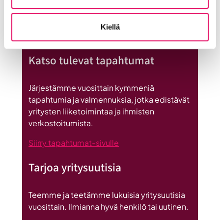
Uutiset
Kiellä
:
Lue koko artikkeli
Seinäjoen
Katso tulevat tapahtumat
datakeskus
on
Britannnian
Järjestämme vuosittain kymmeniä
suurin
tapahtumia ja valmennuksia, jotka edistävät
investointi
yritysten liiketoimintaa ja ihmisten
Suomeen
verkostoitumista.
Siirry tapahtumat-sivulle
Tarjoa yritysuutisia
Teemme ja teetämme lukuisia yritysuutisia
vuosittain. Ilmianna hyvä henkilö tai uutinen.