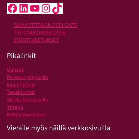
Facebook
LinkedIn
YouTube
Instagram
TikTok
SAAVUTETTAVUUSSELOSTE
TIETOSUOJASELOSTE
EVÄSTEASETUKSET
Pikalinkit
Uutiset
Palvelut yrityksille
Into yhtiönä
Tapahtumat
Sijoitu Seinäjoelle
Yhteys
Kehityshankkeet
Vieraile myös näillä verkkosivuilla