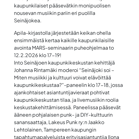
kaupunkilaiset pääsevätkin monipuolisen
nousevan musiikin pariin eri puolilla
Seinäjokea.
Apila-kirjastolla järjestetään keikan ohella
ensimmäistä kertaa
kaikille kaupunkilaisille
avointa
MARS-seminaarin puheohjelmaa to
12.2.2026 klo 17-19!
Into Seinäjoen kaupunkikeskustan kehittäjä
Johanna Rintamäki
moderoi
“Seinäjoki soi –
Miten musiikki ja kulttuuri voivat elävöittää
kaupunkikeskustaa?”
-paneelin klo 17-18, jossa
ajankohtaiset asiantuntijavieraat pohtivat
kaupunkikeskustan tilaa, ja livemusiikin roolia
keskustakehittämisessä. Paneelissa pääsevät
ääneen pohjalaisen punk- ja DIY-kulttuurin
sanansaattaja, Lakeus Punk ry:n
Jaakko
Lehtolainen
, Tampereen kaupungin
tapahtumapalveluista erityisasiantuntija
Ilona