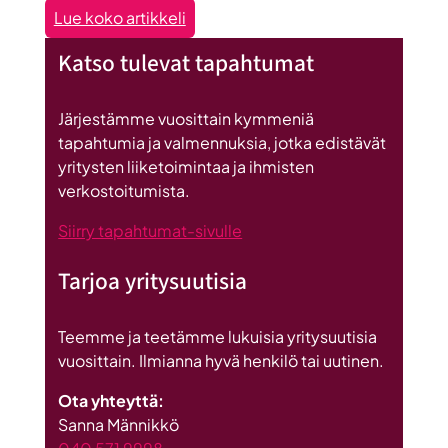
:
Lue koko artikkeli
Seinäjoen
Katso tulevat tapahtumat
datakeskus
on
Britannnian
Järjestämme vuosittain kymmeniä
suurin
tapahtumia ja valmennuksia, jotka edistävät
investointi
yritysten liiketoimintaa ja ihmisten
Suomeen
verkostoitumista.
Siirry tapahtumat-sivulle
Tarjoa yritysuutisia
Teemme ja teetämme lukuisia yritysuutisia
vuosittain. Ilmianna hyvä henkilö tai uutinen.
Ota yhteyttä:
Sanna Männikkö