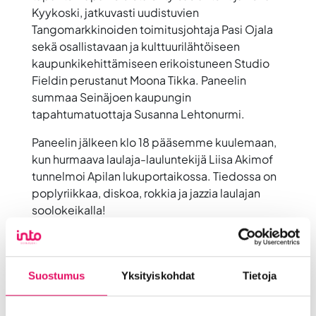
Kyykoski
, jatkuvasti uudistuvien
Tangomarkkinoiden toimitusjohtaja
Pasi Ojala
sekä osallistavaan ja kulttuurilähtöiseen
kaupunkikehittämiseen erikoistuneen Studio
Fieldin perustanut
Moona Tikka
. Paneelin
summaa Seinäjoen kaupungin
tapahtumatuottaja
Susanna Lehtonurmi.
Paneelin jälkeen klo 18 pääsemme kuulemaan,
kun hurmaava laulaja-lauluntekijä
Liisa Akimof
tunnelmoi Apilan lukuportaikossa. Tiedossa on
poplyriikkaa, diskoa, rokkia ja jazzia laulajan
soolokeikalla!
MARSia järjestävät Into Seinäjoki, Rytmi-
instituutti, Seinäjoen ammattikorkeakoulu,
Seinäjoen elävän musiikin yhdistys Selmu ry ja
Suostumus
Yksityiskohdat
Tietoja
Taideyliopiston Seinäjoen yksikkö.
Puheohjelmasta vastaa LiveFIN ry.