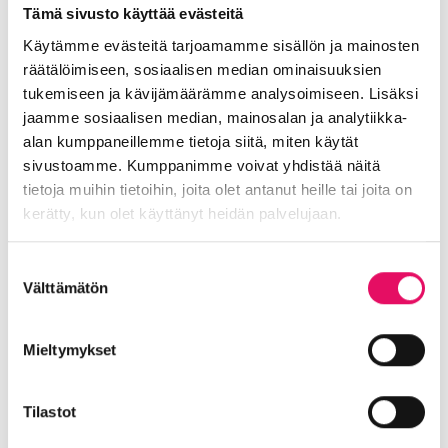
Tämä sivusto käyttää evästeitä
Tutustu ohjelmaan, rekisteröidy ja nappaa
Käytämme evästeitä tarjoamamme sisällön ja mainosten
keikkaliput osoitteesta
marsfestivaali.fi
.
räätälöimiseen, sosiaalisen median ominaisuuksien
Jaa artikkeli
tukemiseen ja kävijämäärämme analysoimiseen. Lisäksi
somessa
jaamme sosiaalisen median, mainosalan ja analytiikka-
Siirry Uutiset-sivulle
alan kumppaneillemme tietoja siitä, miten käytät
Uutiskategoriat
sivustoamme. Kumppanimme voivat yhdistää näitä
tietoja muihin tietoihin, joita olet antanut heille tai joita on
Blogi
Digitalisaatio
Ekosysteemi
kerätty, kun olet käyttänyt heidän palvelujaan.
Into työpaikkana
Kansainvälistyminen
Tietosuojaseloste >
Suostumuksen
Liikeidea ja yrityksen perustaminen
Välttämätön
valinta
Liiketoiminnan valmennukset
Sijoittuminen Seinäjoelle
Startup-yrittäjyys
Mieltymykset
Tallenteet
Tapahtumat
Töihin Seinäjoelle
Toimitilat ja tontit
Uutiset
Vastuullisuus
Tilastot
Yrittäjätarinat
Yrityskaupat
Yritysneuvonta
Yritysrahoitus
Yritysuutiset