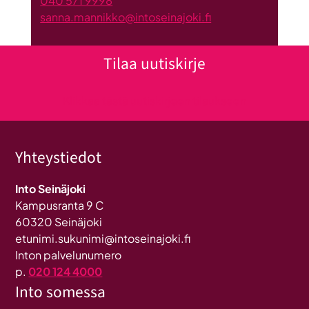
040 571 9998
sanna.mannikko@intoseinajoki.fi
Tilaa uutiskirje
Klikkaa tästä uutiskirjeen tilaukseen
Yhteystiedot
Into Seinäjoki
Kampusranta 9 C
60320 Seinäjoki
etunimi.sukunimi@intoseinajoki.fi
Inton palvelunumero
p.
020 124 4000
Into somessa