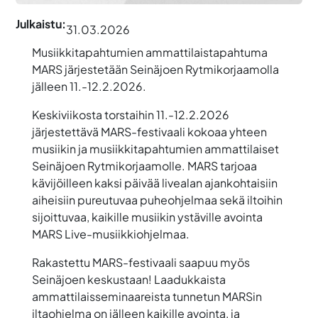
Julkaistu:
31.03.2026
Musiikkitapahtumien ammattilaistapahtuma
MARS järjestetään Seinäjoen Rytmikorjaamolla
jälleen 11.-12.2.2026.
Keskiviikosta torstaihin 11.-12.2.2026
järjestettävä MARS-festivaali kokoaa yhteen
musiikin ja musiikkitapahtumien ammattilaiset
Seinäjoen Rytmikorjaamolle. MARS tarjoaa
kävijöilleen kaksi päivää livealan ajankohtaisiin
aiheisiin pureutuvaa puheohjelmaa sekä iltoihin
sijoittuvaa, kaikille musiikin ystäville avointa
MARS Live-musiikkiohjelmaa.
Rakastettu MARS-festivaali saapuu myös
Seinäjoen keskustaan! Laadukkaista
ammattilaisseminaareista tunnetun MARSin
iltaohjelma on jälleen kaikille avointa, ja