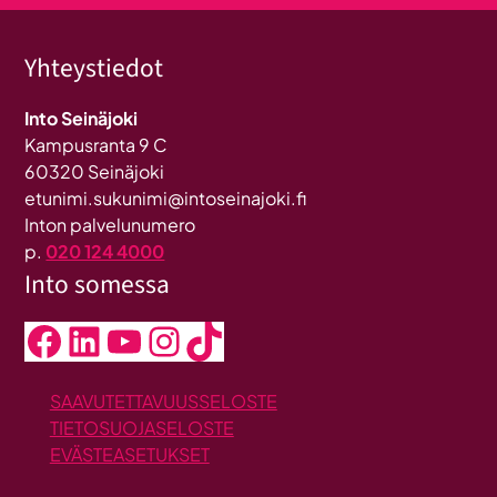
Yhteystiedot
Into Seinäjoki
Kampusranta 9 C
60320 Seinäjoki
etunimi.sukunimi@intoseinajoki.fi
Inton palvelunumero
p.
020 124 4000
Into somessa
Facebook
LinkedIn
YouTube
Instagram
TikTok
SAAVUTETTAVUUSSELOSTE
TIETOSUOJASELOSTE
EVÄSTEASETUKSET