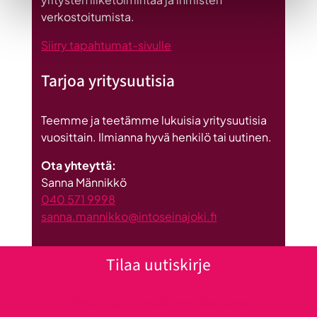
Suomeen
verkostoitumista.
Siirry tapahtumat-sivulle
Tarjoa yritysuutisia
Teemme ja teetämme lukuisia yritysuutisia
vuosittain. Ilmianna hyvä henkilö tai uutinen.
Ota yhteyttä:
Sanna Männikkö
040 571 9998
sanna.mannikko@intoseinajoki.fi
Tilaa uutiskirje
Klikkaa tästä uutiskirjeen tilaukseen