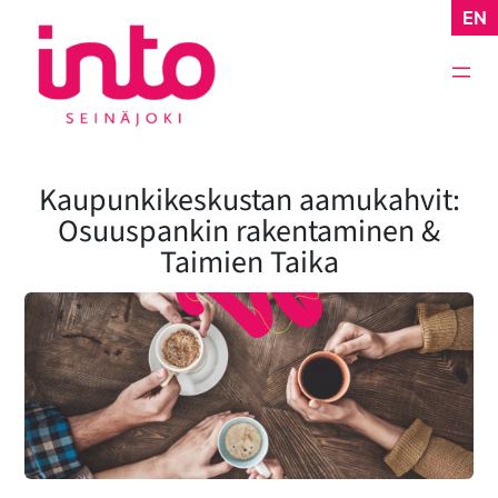
Siirry
EN
sisältöön
Kaupunkikeskustan aamukahvit:
Osuuspankin rakentaminen &
Taimien Taika