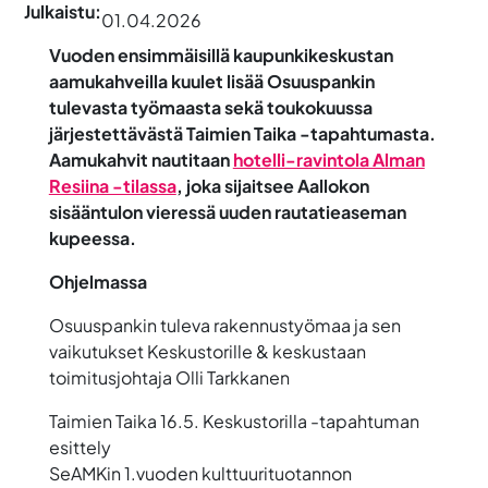
Julkaistu:
01.04.2026
Vuoden ensimmäisillä kaupunkikeskustan
aamukahveilla kuulet lisää Osuuspankin
tulevasta työmaasta sekä toukokuussa
järjestettävästä Taimien Taika -tapahtumasta.
Aamukahvit nautitaan
hotelli-ravintola Alman
Resiina -tilassa
, joka sijaitsee Aallokon
sisääntulon vieressä uuden rautatieaseman
kupeessa.
Ohjelmassa
Osuuspankin tuleva rakennustyömaa ja sen
vaikutukset Keskustorille & keskustaan
toimitusjohtaja Olli Tarkkanen
Taimien Taika 16.5. Keskustorilla -tapahtuman
esittely
SeAMKin 1.vuoden kulttuurituotannon