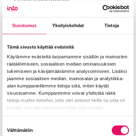
Uutiskategoriat
Blogi
Digitalisaatio
Ekosysteemi
Into työpaikkana
Kansainvälistyminen
Suostumus
Yksityiskohdat
Tietoja
Liikeidea ja yrityksen perustaminen
Liiketoiminnan valmennukset
Tämä sivusto käyttää evästeitä
Sijoittuminen Seinäjoelle
Startup-yrittäjyys
Käytämme evästeitä tarjoamamme sisällön ja mainosten
Tallenteet
Tapahtumat
Töihin Seinäjoelle
räätälöimiseen, sosiaalisen median ominaisuuksien
Toimitilat ja tontit
Uutiset
Vastuullisuus
tukemiseen ja kävijämäärämme analysoimiseen. Lisäksi
Yrittäjätarinat
Yrityskaupat
Yritysneuvonta
jaamme sosiaalisen median, mainosalan ja analytiikka-
Yritysrahoitus
Yritysuutiset
alan kumppaneillemme tietoja siitä, miten käytät
Uusimmat uutiset
sivustoamme. Kumppanimme voivat yhdistää näitä
tietoja muihin tietoihin, joita olet antanut heille tai joita on
Liiketoiminta lentoon -
kerätty, kun olet käyttänyt heidän palvelujaan.
valmennuksessa hyödyt ryhmän
tuesta
Tietosuojaseloste >
Suostumuksen
Välttämätön
Uutiset
valinta