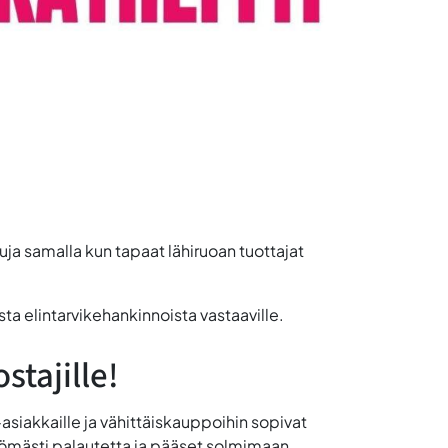
!
uja samalla kun tapaat lähiruoan tuottajat
sista elintarvikehankinnoista vastaaville.
ostajille!
a-asiakkaille ja vähittäiskauppoihin sopivat
littömästi palautetta ja pääset solmimaan