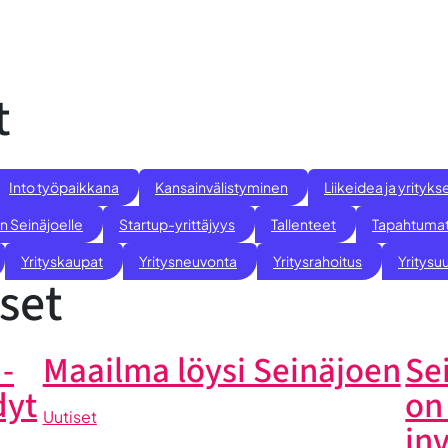
t
Into työpaikkana
Kansainvälistyminen
Liikeidea ja yrity
n Seinäjoelle
Startup-yrittäjyys
Tallenteet
Tapahtuma
Yrityskaupat
Yritysneuvonta
Yritysrahoitus
Yritysuu
set
-
Maailma löysi Seinäjoen
Se
dyt
on
Uutiset
in