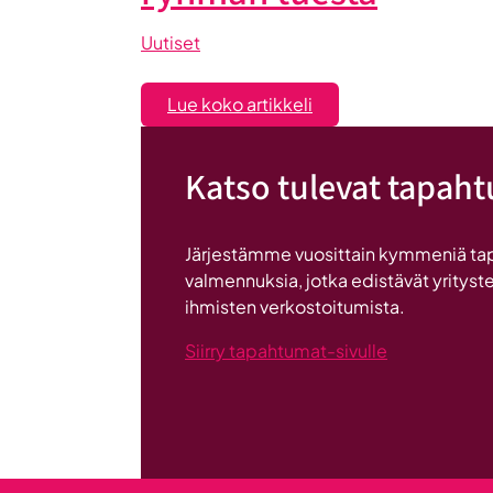
Uutiset
:
Lue koko artikkeli
Liiketoiminta
lentoon
Katso tulevat tapah
-
valmennuksessa
hyödyt
Järjestämme vuosittain kymmeniä ta
ryhmän
valmennuksia, jotka edistävät yrityste
tuesta
ihmisten verkostoitumista.
Siirry tapahtumat-sivulle