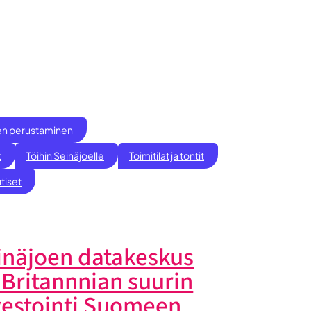
ksen perustaminen
t
Töihin Seinäjoelle
Toimitilat ja tontit
tiset
inäjoen datakeskus
 Britannnian suurin
vestointi Suomeen