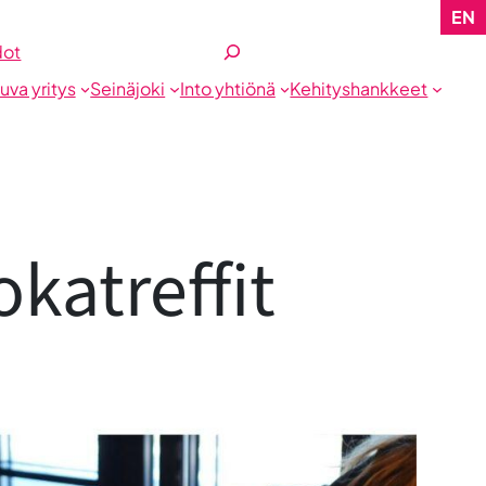
EN
Etsi
dot
tuva yritys
Seinäjoki
Into yhtiönä
Kehityshankkeet
katreffit