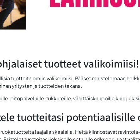
hjalaiset tuotteet valikoimiisi
llisia tuotteita omiin valikoimiisi. Pääset maistelemaan herkk
rinan yritysten ja tuotteiden takana.
oille, pitopalveluille, tukkureille, vähittäiskaupoille kuin julki
ele tuotteitasi potentiaalisille 
hiruokatuotteita laajalla skaalalla. Heitä kiinnostavat ravintol
t. Esittelet tuotteitasi jokaiselle ostajalle erikseen, saat vä