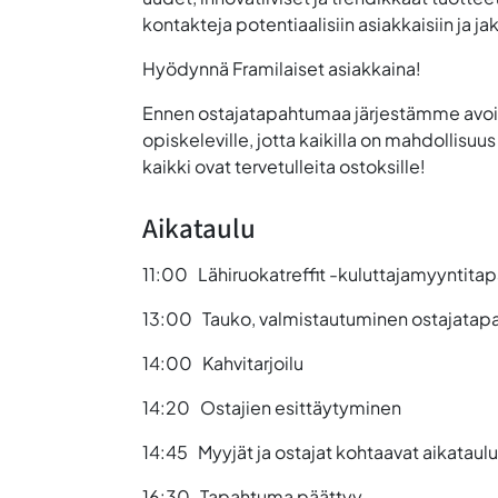
kontakteja potentiaalisiin asiakkaisiin ja ja
Hyödynnä Framilaiset asiakkaina!
Ennen ostajatapahtumaa järjestämme avoim
opiskeleville, jotta kaikilla on mahdollisuu
kaikki ovat tervetulleita ostoksille!
Aikataulu
11:00 Lähiruokatreffit -kuluttajamyyntit
13:00 Tauko, valmistautuminen ostajatapa
14:00 Kahvitarjoilu
14:20 Ostajien esittäytyminen
14:45 Myyjät ja ostajat kohtaavat aikataulut
16:30 Tapahtuma päättyy