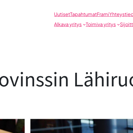
Uutiset
Tapahtumat
Frami
Yhteystie
Alkava yritys
Toimiva yritys
Sijoit
vinssin Lähiruo