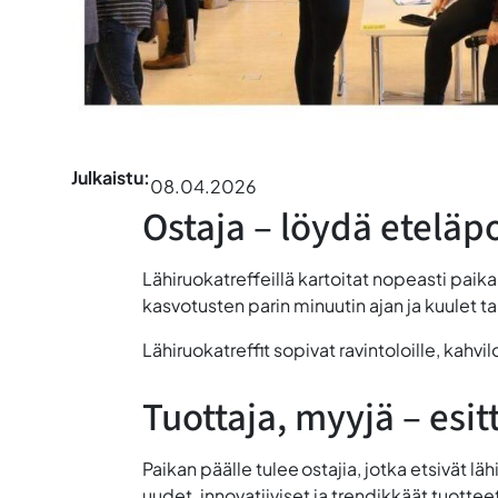
Julkaistu:
08.04.2026
Ostaja – löydä eteläpo
Lähiruokatreffeillä kartoitat nopeasti paika
kasvotusten parin minuutin ajan ja kuulet ta
Lähiruokatreffit sopivat ravintoloille, kahvil
Tuottaja, myyjä – esitt
Paikan päälle tulee ostajia, jotka etsivät lä
uudet, innovatiiviset ja trendikkäät tuottee