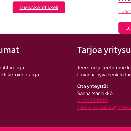
:
Lue koko artikkeli
Uutis
Maailma
löysi
Lu
Seinäjoen
tumat
Tarjoa yritysu
pahtumia ja
Teemme ja teetämme lukui
n liiketoimintaa ja
Ilmianna hyvä henkilö tai
Ota yhteyttä:
Sanna Männikkö
040 571 9998
sanna.mannikko@intosein