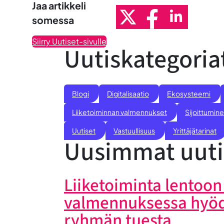
Jaa artikkeli
somessa
Siirry Uutiset-sivulle
Uutiskategoria
Blogi
Digitalisaatio
Ekosysteemi
Liiketoiminnan valmennukset
Sijoittumine
Uutiset
Vastuullisuus
Yrittäjätarinat
Uusimmat uuti
Liiketoiminta lentoon 
valmennuksessa hyö
ryhmän tuesta