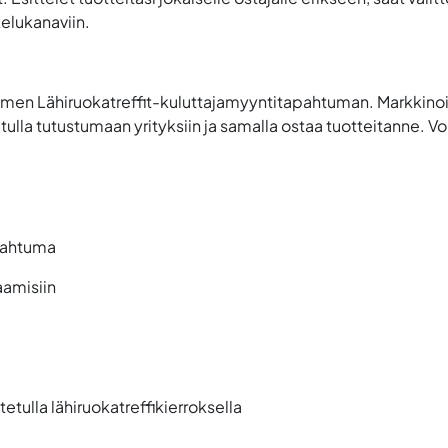
kelukanaviin.
en Lähiruokatreffit-kuluttajamyyntitapahtuman. Markkinoim
s tulla tutustumaan yrityksiin ja samalla ostaa tuotteitanne. 
apahtuma
amisiin
etulla lähiruokatreffikierroksella