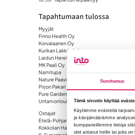
Tapahtumaan tulossa
Myyjät
Finno Health Oy
Korvalaanen Oy
Kurikan Lakkitehdas
Laidun Hereford Oy
MK Paali Oy
Namitupa
Nature Paavola Oy
Suostumus
Pirjon Pakari
Pure Garden Oy
Untamonloukon Savujuustua
Tämä sivusto käyttää eväste
Käytämme evästeitä tarjoama
Ostajat
ja kävijämäärämme analysoim
Etelä-Pohjanmaan hyvinvointialue, ruokapa
kumppaneillemme tietoja siitä
Kokkolan Halpa-halli Oy
olet antanut heille tai joita o
K-Supermarket Kasperi