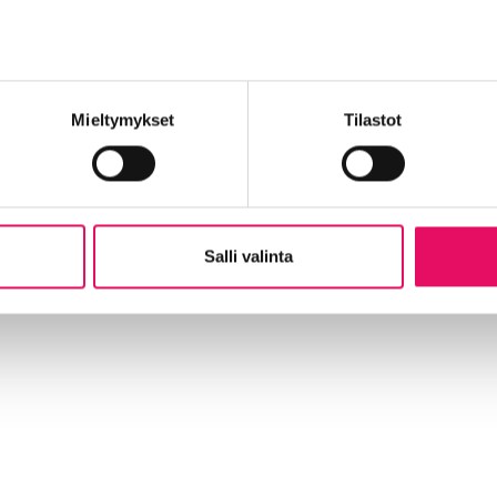
 ja K-Market Saumantie
i
Mieltymykset
Tilastot
yyjä vastaa maistatettavista tuotteista sekä tuotteiden tarjo
Salli valinta
masta antaa: