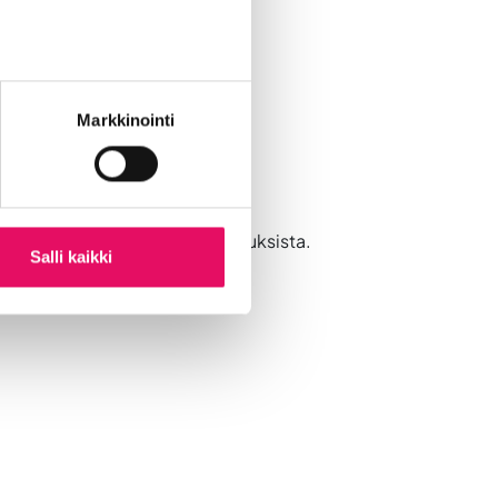
Markkinointi
ilutarvike- ja somistuskustannuksista.
Salli kaikki