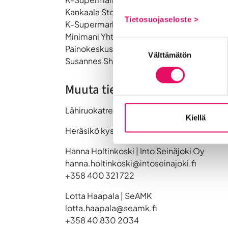
Kankaala Store Oy/K-Supermarket Kurikka
Tietosuojaseloste >
K-Supermarket Koskenala & K-Market Kärk
Minimani Yhtiöt
Oy
Suostumuksen
Painokeskus ProPrint Oy
Välttämätön
valinta
Susannes Shop
Muuta tietoa tapahtumasta
Lähiruokatreffit on maksuton tapahtuma.
M
Kiellä
Heräsikö kysymyksiä? Lisätietoja tapahtu
Hanna Holtinkoski
| Into Seinäjoki Oy
hanna.holtinkoski@intoseinajoki.fi
+358 400 321 722
Lotta Haapala
| SeAMK
lotta.haapala@seamk.fi
+358 40 830 2034