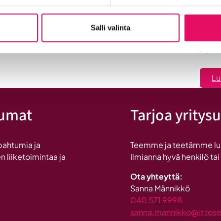
dyt
on
Uutiset
in
Salli valinta
:
Lue koko artikkeli
Uutis
Maailma
löysi
Lu
Seinäjoen
tumat
Tarjoa yritysu
pahtumia ja
Teemme ja teetämme lukui
n liiketoimintaa ja
Ilmianna hyvä henkilö tai
Ota yhteyttä:
Sanna Männikkö
040 571 9998
sanna.mannikko@intosein