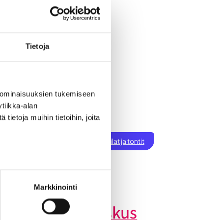
Tietoja
 ominaisuuksien tukemiseen
tiikka-alan
ietoja muihin tietoihin, joita
ksen perustaminen
t
Töihin Seinäjoelle
Toimitilat ja tontit
tiset
Markkinointi
inäjoen datakeskus