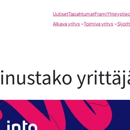
Uutiset
Tapahtumat
Frami
Yhteystie
Alkava yritys
Toimiva yritys
Sijoit
inustako yrittäj