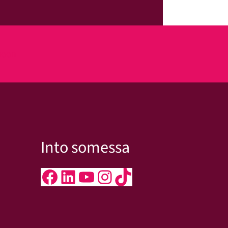
kseen
Into somessa
Facebook
LinkedIn
YouTube
Instagram
TikTok