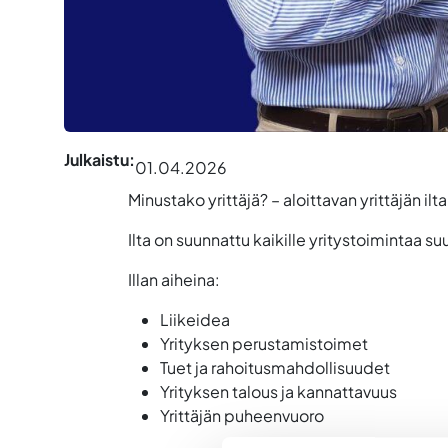
Julkaistu:
01.04.2026
Minustako yrittäjä? – aloittavan yrittäjän ilta
Ilta on suunnattu kaikille yritystoimintaa suu
Illan aiheina:
Liikeidea
Yrityksen perustamistoimet
Tuet ja rahoitusmahdollisuudet
Yrityksen talous ja kannattavuus
Yrittäjän puheenvuoro