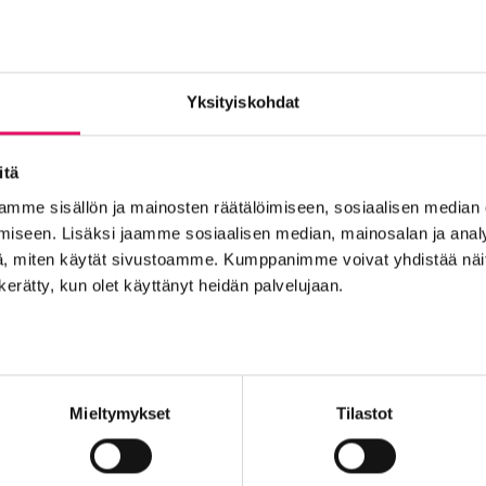
euvoaAntava ja Into Seinäjoki Oy
Yksityiskohdat
t
itä
mme sisällön ja mainosten räätälöimiseen, sosiaalisen median
iseen. Lisäksi jaamme sosiaalisen median, mainosalan ja analy
, miten käytät sivustoamme. Kumppanimme voivat yhdistää näitä t
Into työpaikkana
Kansainvälistyminen
Liikeidea ja yrity
n kerätty, kun olet käyttänyt heidän palvelujaan.
n Seinäjoelle
Startup-yrittäjyys
Tallenteet
Tapahtuma
Yrityskaupat
Yritysneuvonta
Yritysrahoitus
Yritysuu
set
Mieltymykset
Tilastot
-
Maailma löysi Seinäjoen
Se