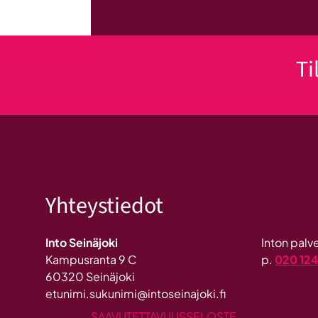
Ti
Yhteystiedot
Into Seinäjoki
Inton pal
Kampusranta 9 C
p.
020 12
60320 Seinäjoki
etunimi.sukunimi@intoseinajoki.fi
SAAVUTETTAVUUSSELOSTE