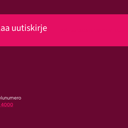
laa uutiskirje
Klikkaa tästä uutiskirjeen tilau
velunumero
4 4000