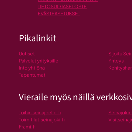
TIETOSUOJASELOSTE
EVÄSTEASETUKSET
Pikalinkit
Uutiset
Sijoitu Sei
Palvelut yrityksille
Yhteys
Into yhtiönä
Kehitysha
Tapahtumat
Vieraile myös näillä verkkosiv
Toihin seinajoelle.fi
Seinajokic
Toimitilat.seinajoki.fi
Visitseinaj
Frami.fi