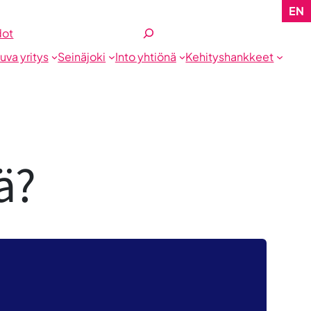
EN
Etsi
dot
tuva yritys
Seinäjoki
Into yhtiönä
Kehityshankkeet
ä?