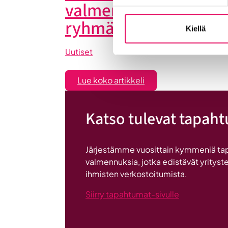
valmennuksessa hyö
ryhmän tuesta
Kiellä
Uutiset
:
Lue koko artikkeli
Liiketoiminta
lentoon
Katso tulevat tapah
-
valmennuksessa
hyödyt
Järjestämme vuosittain kymmeniä ta
ryhmän
valmennuksia, jotka edistävät yrityste
tuesta
ihmisten verkostoitumista.
Siirry tapahtumat-sivulle