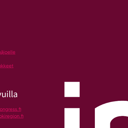
näjoelle
nkkeet
uilla
ongress.fi
okiregion.fi