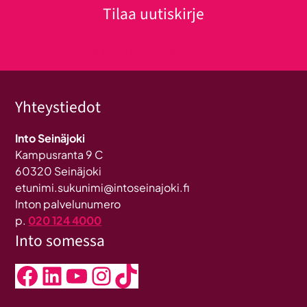
Tilaa uutiskirje
Klikkaa tästä uutiskirjeen tilaukseen
Yhteystiedot
Into Seinäjoki
Kampusranta 9 C
60320 Seinäjoki
etunimi.sukunimi@intoseinajoki.fi
Inton palvelunumero
p.
020 124 4000
Into somessa
Facebook
LinkedIn
YouTube
Instagram
TikTok