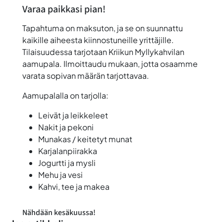
Varaa paikkasi pian!
Tapahtuma on maksuton, ja se on suunnattu
kaikille aiheesta kiinnostuneille yrittäjille.
Tilaisuudessa tarjotaan Kriikun Myllykahvilan
aamupala. Ilmoittaudu mukaan, jotta osaamme
varata sopivan määrän tarjottavaa.
Aamupalalla on tarjolla:
Leivät ja leikkeleet
Nakit ja pekoni
Munakas / keitetyt munat
Karjalanpiirakka
Jogurtti ja mysli
Mehu ja vesi
Kahvi, tee ja makea
Nähdään kesäkuussa!