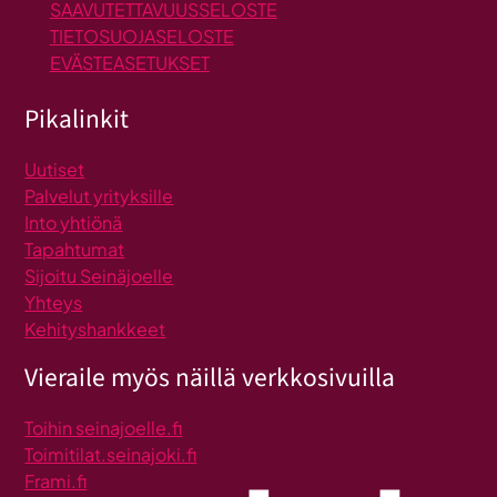
SAAVUTETTAVUUSSELOSTE
TIETOSUOJASELOSTE
EVÄSTEASETUKSET
Pikalinkit
Uutiset
Palvelut yrityksille
Into yhtiönä
Tapahtumat
Sijoitu Seinäjoelle
Yhteys
Kehityshankkeet
Vieraile myös näillä verkkosivuilla
Toihin seinajoelle.fi
Toimitilat.seinajoki.fi
Frami.fi