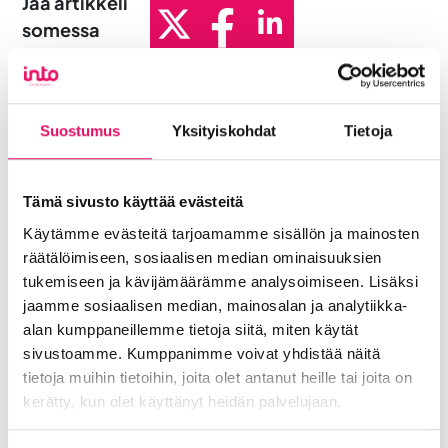
Jaa artikkeli
somessa
Siirry Uutiset-sivulle
Uutiskategoriat
Suostumus
Yksityiskohdat
Tietoja
Blogi
Digitalisaatio
Ekosysteemi
Into työpaikkana
Kansainvälistyminen
Liikeidea ja yrityksen perustaminen
Tämä sivusto käyttää evästeitä
Liiketoiminnan valmennukset
Käytämme evästeitä tarjoamamme sisällön ja mainosten
Sijoittuminen Seinäjoelle
Startup-yrittäjyys
räätälöimiseen, sosiaalisen median ominaisuuksien
tukemiseen ja kävijämäärämme analysoimiseen. Lisäksi
Tallenteet
Tapahtumat
Töihin Seinäjoelle
jaamme sosiaalisen median, mainosalan ja analytiikka-
Toimitilat ja tontit
Uutiset
Vastuullisuus
alan kumppaneillemme tietoja siitä, miten käytät
Yrittäjätarinat
Yrityskaupat
Yritysneuvonta
sivustoamme. Kumppanimme voivat yhdistää näitä
Yritysrahoitus
Yritysuutiset
tietoja muihin tietoihin, joita olet antanut heille tai joita on
Uusimmat uutiset
kerätty, kun olet käyttänyt heidän palvelujaan.
Liiketoiminta lentoon -