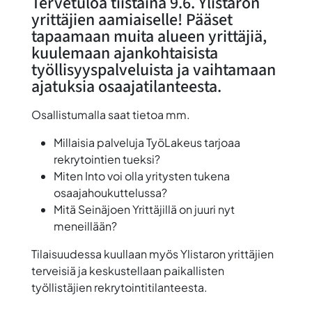
Tervetuloa tiistaina
9.6.
Ylistaron
yrittäjien aamiaiselle! Pääset
tapaamaan muita alueen yrittäjiä,
kuulemaan ajankohtaisista
työllisyyspalveluista ja vaihtamaan
ajatuksia osaajatilanteesta.
Osallistumalla saat tietoa mm.
Millaisia palveluja TyöLakeus tarjoaa
rekrytointien tueksi?
Miten Into voi olla yritysten tukena
osaajahoukuttelussa?
Mitä Seinäjoen Yrittäjillä on juuri nyt
meneillään?
Tilaisuudessa kuullaan myös Ylistaron yrittäjien
terveisiä ja keskustellaan paikallisten
työllistäjien rekrytointitilanteesta.