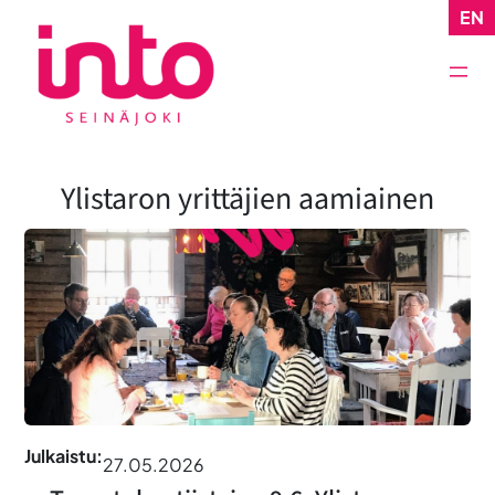
Siirry
EN
sisältöön
Ylistaron yrittäjien aamiainen
Julkaistu:
27.05.2026