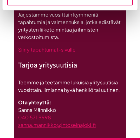
on
Britannnian
Järjestämme vuosittain kymmeniä
suurin
tapahtumia ja valmennuksia, jotka edistävät
investointi
yritysten liiketoimintaa ja ihmisten
Suomeen
verkostoitumista.
Siirry tapahtumat-sivulle
Tarjoa yritysuutisia
Teemme ja teetämme lukuisia yritysuutisia
vuosittain. Ilmianna hyvä henkilö tai uutinen.
Ota yhteyttä:
Sanna Männikkö
040 571 9998
sanna.mannikko@intoseinajoki.fi