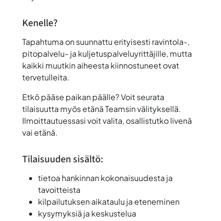
Kenelle?
Tapahtuma on suunnattu erityisesti
ravintola-,
pitopalvelu- ja kuljetuspalveluyrittäjille
, mutta
kaikki muutkin aiheesta kiinnostuneet ovat
tervetulleita.
Etkö pääse paikan päälle?
Voit seurata
tilaisuutta myös etänä Teamsin välityksellä.
Ilmoittautuessasi voit valita, osallistutko livenä
vai etänä.
Tilaisuuden sisältö:
tietoa hankinnan kokonaisuudesta ja
tavoitteista
kilpailutuksen aikataulu ja eteneminen
kysymyksiä ja keskustelua