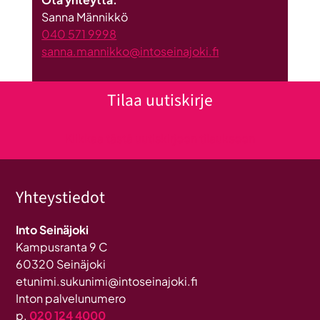
Sanna Männikkö
040 571 9998
sanna.mannikko@intoseinajoki.fi
Tilaa uutiskirje
Klikkaa tästä uutiskirjeen tilaukseen
Yhteystiedot
Into Seinäjoki
Kampusranta 9 C
60320 Seinäjoki
etunimi.sukunimi@intoseinajoki.fi
Inton palvelunumero
p.
020 124 4000