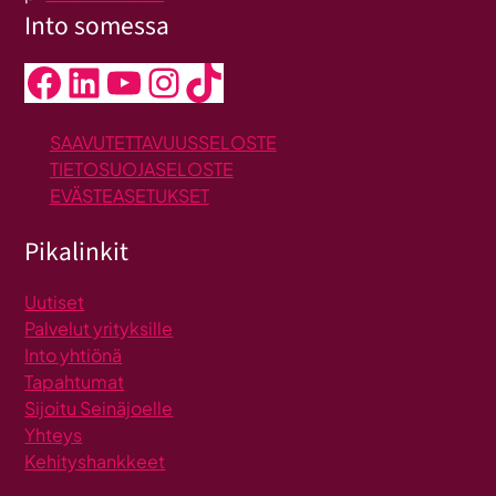
Into somessa
Facebook
LinkedIn
YouTube
Instagram
TikTok
SAAVUTETTAVUUSSELOSTE
TIETOSUOJASELOSTE
EVÄSTEASETUKSET
Pikalinkit
Uutiset
Palvelut yrityksille
Into yhtiönä
Tapahtumat
Sijoitu Seinäjoelle
Yhteys
Kehityshankkeet