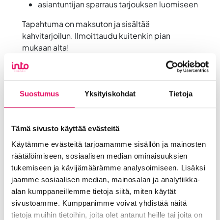
asiantuntijan sparraus tarjouksen luomiseen
Tapahtuma on maksuton ja sisältää
kahvitarjoilun. Ilmoittaudu kuitenkin pian
mukaan alta!
Jaa artikkeli
somessa
Siirry Uutiset-sivulle
Suostumus
Yksityiskohdat
Tietoja
Uutiskategoriat
Blogi
Digitalisaatio
Ekosysteemi
Tämä sivusto käyttää evästeitä
Into työpaikkana
Kansainvälistyminen
Käytämme evästeitä tarjoamamme sisällön ja mainosten
Liikeidea ja yrityksen perustaminen
räätälöimiseen, sosiaalisen median ominaisuuksien
tukemiseen ja kävijämäärämme analysoimiseen. Lisäksi
Liiketoiminnan valmennukset
jaamme sosiaalisen median, mainosalan ja analytiikka-
Sijoittuminen Seinäjoelle
Startup-yrittäjyys
alan kumppaneillemme tietoja siitä, miten käytät
Tallenteet
Tapahtumat
Töihin Seinäjoelle
sivustoamme. Kumppanimme voivat yhdistää näitä
Toimitilat ja tontit
Uutiset
Vastuullisuus
tietoja muihin tietoihin, joita olet antanut heille tai joita on