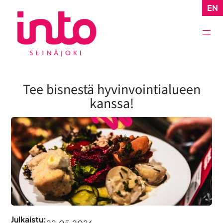
Siirry
EN
sisältöön
Tee bisnestä hyvinvointialueen
kanssa!
Julkaistu: