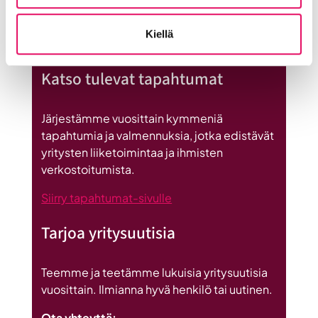
Uutiset
Kiellä
:
Lue koko artikkeli
Seinäjoen
Katso tulevat tapahtumat
datakeskus
on
Britannnian
Järjestämme vuosittain kymmeniä
suurin
tapahtumia ja valmennuksia, jotka edistävät
investointi
yritysten liiketoimintaa ja ihmisten
Suomeen
verkostoitumista.
Siirry tapahtumat-sivulle
Tarjoa yritysuutisia
Teemme ja teetämme lukuisia yritysuutisia
vuosittain. Ilmianna hyvä henkilö tai uutinen.
Ota yhteyttä: