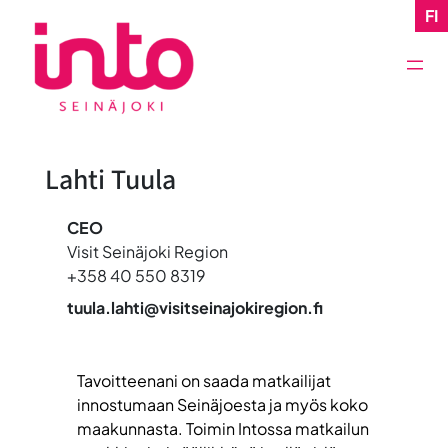
Skip
FI
to
content
Lahti Tuula
CEO
Visit Seinäjoki Region
+358 40 550 8319
tuula.lahti@visitseinajokiregion.fi
Tavoitteenani on saada matkailijat
innostumaan Seinäjoesta ja myös koko
maakunnasta. Toimin Intossa matkailun