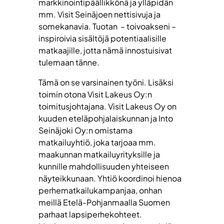
markkinointipäällikkönä ja ylläpidän
mm. Visit Seinäjoen nettisivuja ja
somekanavia. Tuotan – toivoakseni –
inspiroivia sisältöjä potentiaalisille
matkaajille, jotta nämä innostuisivat
tulemaan tänne.
Tämä on se varsinainen työni. Lisäksi
toimin otona Visit Lakeus Oy:n
toimitusjohtajana. Visit Lakeus Oy on
kuuden eteläpohjalaiskunnan ja Into
Seinäjoki Oy:n omistama
matkailuyhtiö, joka tarjoaa mm.
maakunnan matkailuyrityksille ja
kunnille mahdollisuuden yhteiseen
näyteikkunaan. Yhtiö koordinoi hienoa
perhematkailukampanjaa, onhan
meillä Etelä-Pohjanmaalla Suomen
parhaat lapsiperhekohteet.