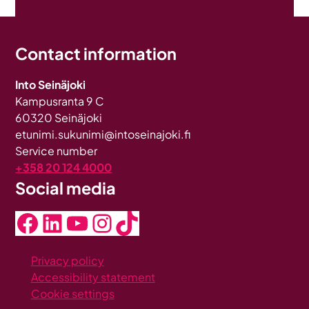
Contact information
Into Seinäjoki
Kampusranta 9 C
60320 Seinäjoki
etunimi.sukunimi@intoseinajoki.fi
Service number
+358 20 124 4000
Social media
Facebook
LinkedIn
YouTube
Instagram
TikTok
Privacy policy
Accessibility statement
Cookie settings