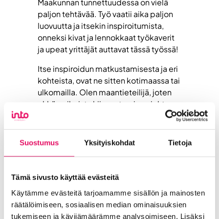
Maakunnan tunnettuudessa on vielä
paljon tehtävää. Työ vaatii aika paljon
luovuutta ja itsekin inspiroitumista,
onneksi kivat ja lennokkaat työkaverit
ja upeat yrittäjät auttavat tässä työssä!
Itse inspiroidun matkustamisesta ja eri
kohteista, ovat ne sitten kotimaassa tai
ulkomailla. Olen maantieteilijä, joten
ehkä paikoista kiinnostuminen johtuu
siitä. Vapaalla harrastan liikuntaa,
puutarhanhoitoa ja lukemista. Ja
lukeminen tarkoittaa ihan kirjoja ja
Suostumus
Yksityiskohdat
Tietoja
lehtiä, siis printtiä!
Tämä sivusto käyttää evästeitä
Käytämme evästeitä tarjoamamme sisällön ja mainosten
räätälöimiseen, sosiaalisen median ominaisuuksien
tukemiseen ja kävijämäärämme analysoimiseen. Lisäksi