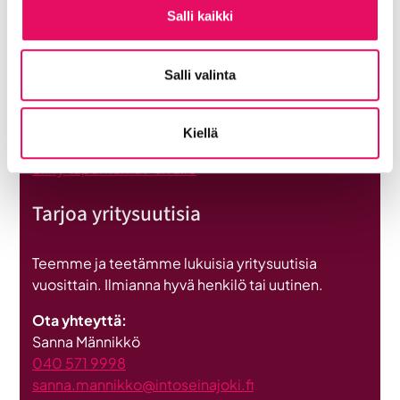
Salli kaikki
Katso tulevat tapahtumat
Salli valinta
Järjestämme vuosittain kymmeniä tapahtumia ja
valmennuksia, jotka edistävät yritysten
liiketoimintaa ja ihmisten verkostoitumista.
Kiellä
Siirry tapahtumat-sivulle
Tarjoa yritysuutisia
Teemme ja teetämme lukuisia yritysuutisia
vuosittain. Ilmianna hyvä henkilö tai uutinen.
Ota yhteyttä:
Sanna Männikkö
040 571 9998
sanna.mannikko@intoseinajoki.fi