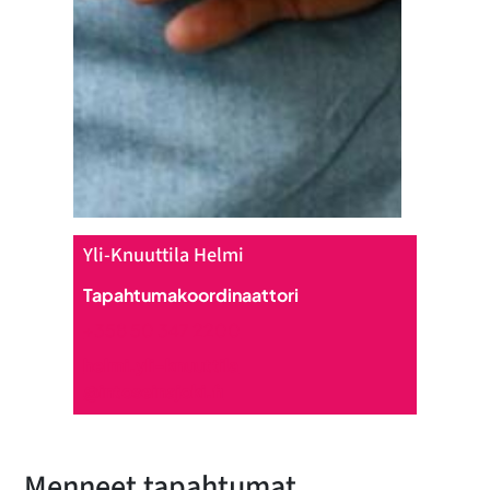
Yli-Knuuttila Helmi
Tapahtumakoordinaattori
+358 50 347 2200
helmi.yli-knuuttila
@intoseinajoki.fi
Menneet tapahtumat