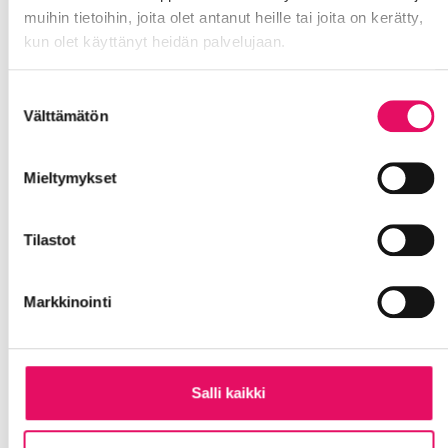
valmennus yrityksille – syyskuu
muihin tietoihin, joita olet antanut heille tai joita on kerätty,
2026
kun olet käyttänyt heidän palvelujaan.
Tietosuojaseloste >
Suostumuksen
Välttämätön
Lue lisää tapahtumasta
valinta
Mieltymykset
Tilastot
Markkinointi
Salli kaikki