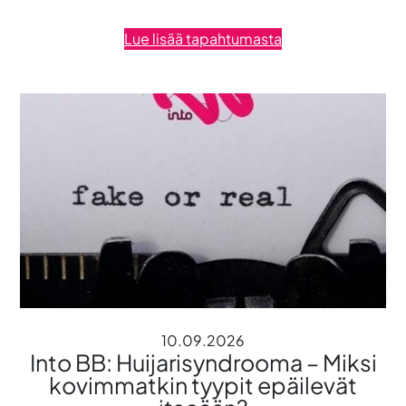
Lue lisää tapahtumasta
10.09.2026
Into BB: Huijarisyndrooma – Miksi
kovimmatkin tyypit epäilevät