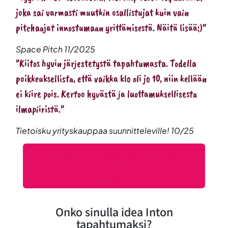
joka sai varmasti muutkin osallistujat kuin vain
pitchaajat innostumaan yrittämisestä. Näitä lisää:)”
Space Pitch 11/2025
”Kiitos hyvin järjestetystä tapahtumasta. Todella
poikkeuksellista, että vaikka klo oli jo 10, niin kellään
ei kiire pois. Kertoo hyvästä ja luottamuksellisesta
ilmapiiristä.”
Tietoisku yrityskauppaa suunnitteleville! 10/25
Tutustu turvallisemman tilan
periaatteisiimme
Onko sinulla idea Inton
tapahtumaksi?