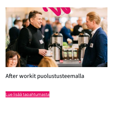
After workit puolustusteemalla
Lue lisää tapahtumasta