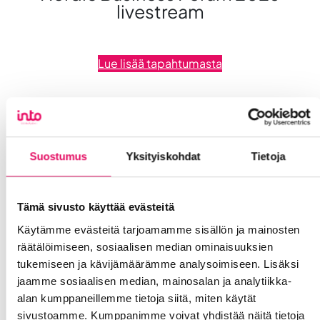
livestream
Lue lisää tapahtumasta
Suostumus
Yksityiskohdat
Tietoja
Tämä sivusto käyttää evästeitä
Käytämme evästeitä tarjoamamme sisällön ja mainosten
räätälöimiseen, sosiaalisen median ominaisuuksien
tukemiseen ja kävijämäärämme analysoimiseen. Lisäksi
jaamme sosiaalisen median, mainosalan ja analytiikka-
alan kumppaneillemme tietoja siitä, miten käytät
17.09.2026
Liiketoiminta lentoon™ –
sivustoamme. Kumppanimme voivat yhdistää näitä tietoja