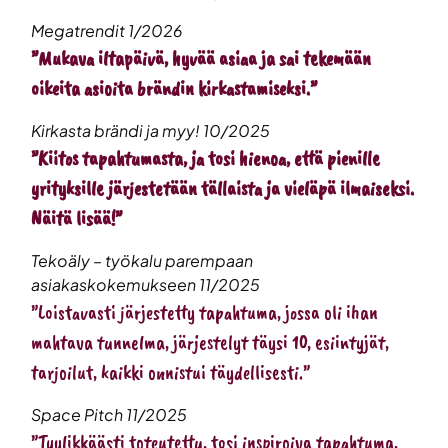
Megatrendit 1/2026
”Mukava iltapäivä, hyvää asiaa ja sai tekemään
oikeita asioita brändin kirkastamiseksi.”
Kirkasta brändi ja myy! 10/2025
”Kiitos tapahtumasta, ja tosi hienoa, että pienille
yrityksille järjestetään tällaista ja vieläpä ilmaiseksi.
Näitä lisää!”
Tekoäly – työkalu parempaan
asiakaskokemukseen 11/2025
”Loistavasti järjestetty tapahtuma, jossa oli ihan
mahtava tunnelma, järjestelyt täysi 10, esiintyjät,
tarjoilut, kaikki onnistui täydellisesti.”
Space Pitch 11/2025
”Tyylikkäästi toteutettu, tosi inspiroiva tapahtuma,