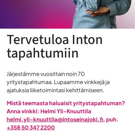
Tervetuloa Inton
tapahtumiin
Järjestämme vuosittain noin 70
yritystapahtumaa. Lupaamme vinkkejä ja
ajatuksia liiketoimintasi kehittämiseen.
Mistä teemasta haluaisit yritystapahtuman?
Anna vinkki: Helmi Yli-Knuuttila
helmi.yli-knuuttila@intoseinajoki.fi
, puh.
+358 50 347 2200