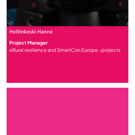
Holtinkoski Hanna
Project Manager
eRural resilience and SmartCon Europe -projects
+358 400 321 722
hanna.holtinkoski
@intoseinajoki.fi