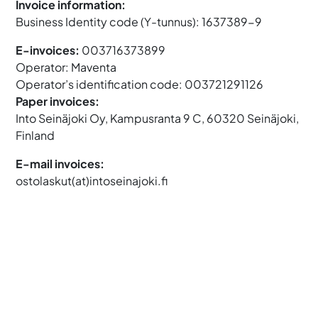
Invoice information:
Business Identity code (Y-tunnus): 1637389-9
E-invoices:
003716373899
Operator: Maventa
Operator’s identification code: 003721291126
Paper invoices:
Into Seinäjoki Oy, Kampusranta 9 C, 60320 Seinäjoki,
Finland
E-mail invoices:
ostolaskut(at)intoseinajoki.fi