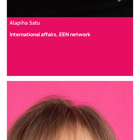
Alapiha Satu
International affairs, EEN network
+358 50 383 0355
satu.alapiha
@intoseinajoki.fi