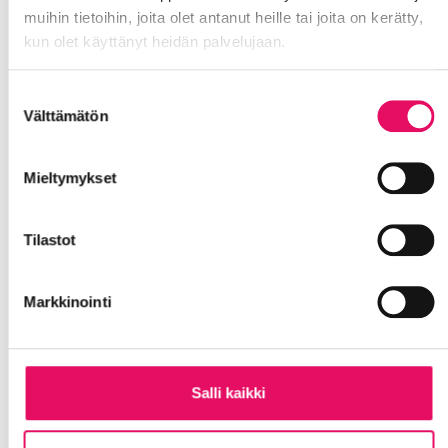
muihin tietoihin, joita olet antanut heille tai joita on kerätty,
Business premises and plots
kun olet käyttänyt heidän palvelujaan.
+358 500 569 807
pekka.hunnakko
Tietosuojaseloste >
Suostumuksen
@intoseinajoki.fi
Välttämätön
valinta
Mieltymykset
Tilastot
Markkinointi
Salli kaikki