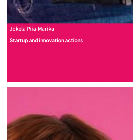
Jokela Piia-Marika
Startup and innovation actions
+358 40 575 9896
piia-marika.jokela
@intoseinajoki.fi