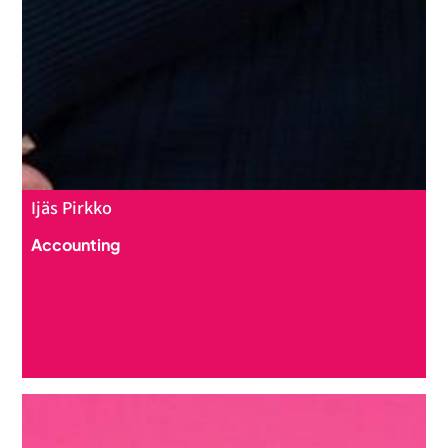
Ijäs Pirkko
Accounting
+358 40 708 3229
pirkko.ijas
@intoseinajoki.fi