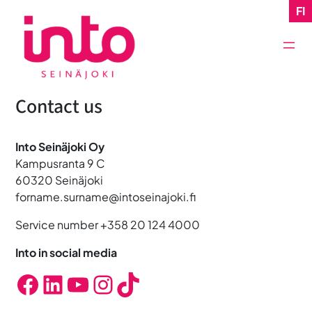
Skip
FI
to
content
Contact us
Into Seinäjoki Oy
Kampusranta 9 C
60320 Seinäjoki
forname.surname@intoseinajoki.fi
Service number +358 20 124 4000
Into in social media
Facebook
LinkedIn
YouTube
Instagram
TikTok