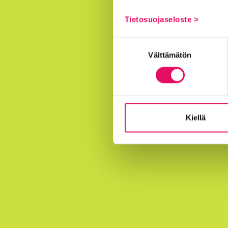
Tietosuojaseloste >
Suostumuksen
Välttämätön
valinta
Kiellä