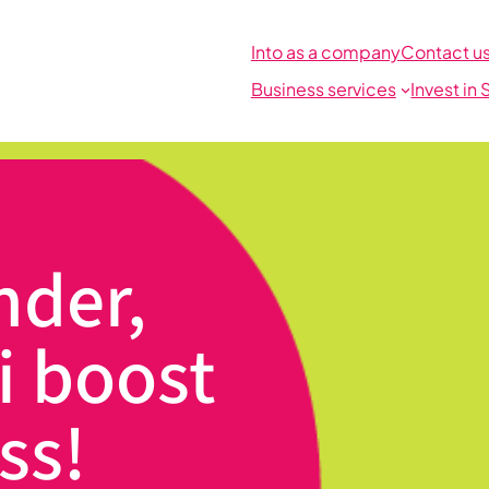
Into as a company
Contact u
Business services
Invest in 
nder,
i boost
ss!