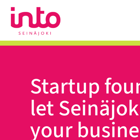
Skip
to
content
Startup fou
let Seinäjok
your busine