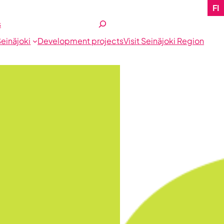
FI
Etsi
s
Seinäjoki
Development projects
Visit Seinäjoki Region