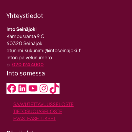
Yhteystiedot
Into Seinäjoki
Kampusranta 9 C
60320 Seinäjoki
etunimi.sukunimi@intoseinajoki.fi
Inton palvelunumero
p.
020 124 4000
Into somessa
Facebook
LinkedIn
YouTube
Instagram
TikTok
SAAVUTETTAVUUSSELOSTE
TIETOSUOJASELOSTE
EVÄSTEASETUKSET