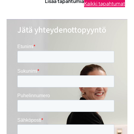
Lisää tapahtumia
Kaikki tapahtumat
Jätä yhteydenottopyyntö