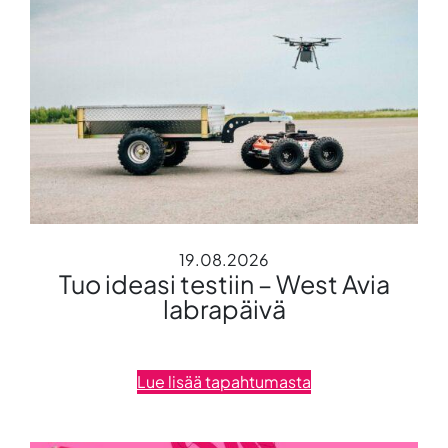
t
t
ä
ä
!
19.08.2026
Tuo ideasi testiin – West Avia
labrapäivä
Lue lisää tapahtumasta