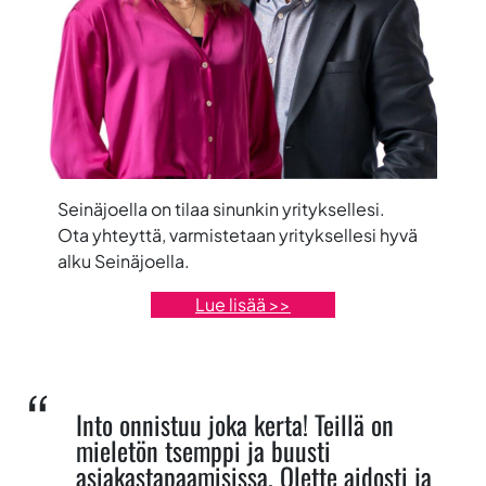
Seinäjoella on tilaa sinunkin yrityksellesi.
Ota yhteyttä, varmistetaan yrityksellesi hyvä
alku Seinäjoella.
Lue lisää >>
Into onnistuu joka kerta! Teillä on
mieletön tsemppi ja buusti
asiakastapaamisissa. Olette aidosti ja