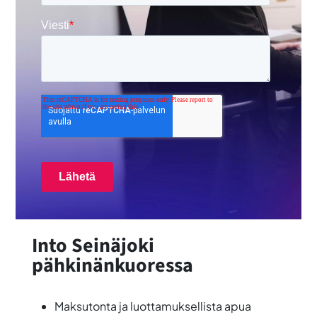
Into Seinäjoki
pähkinänkuoressa
Maksutonta ja luottamuksellista apua