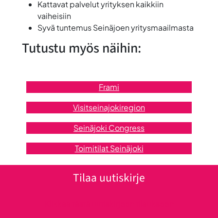
Kattavat palvelut yrityksen kaikkiin
vaiheisiin
Syvä tuntemus Seinäjoen yritysmaailmasta
Tutustu myös näihin:
Frami
Visitseinajokiregion
Seinäjoki Congress
Toimitilat Seinäjoki
Tilaa uutiskirje
Klikkaa tästä uutiskirjeen tilaukseen