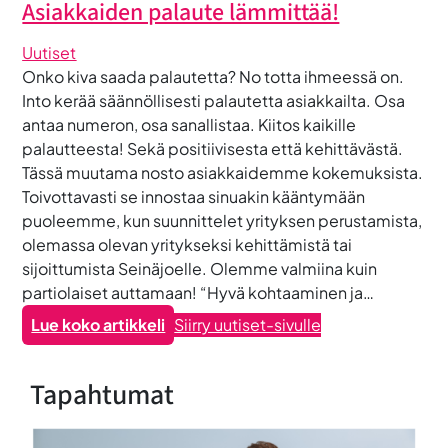
Asiakkaiden palaute lämmittää!
Uutiset
Onko kiva saada palautetta? No totta ihmeessä on.
Into kerää säännöllisesti palautetta asiakkailta. Osa
antaa numeron, osa sanallistaa. Kiitos kaikille
palautteesta! Sekä positiivisesta että kehittävästä.
Tässä muutama nosto asiakkaidemme kokemuksista.
Toivottavasti se innostaa sinuakin kääntymään
puoleemme, kun suunnittelet yrityksen perustamista,
olemassa olevan yritykseksi kehittämistä tai
sijoittumista Seinäjoelle. Olemme valmiina kuin
partiolaiset auttamaan! “Hyvä kohtaaminen ja…
:
Lue koko artikkeli
Siirry uutiset-sivulle
A
s
Tapahtumat
i
a
k