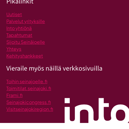
Pikalinkit
Uutiset
Palvelut yrityksille
Into yhtiönä
Tapahtumat
Sijoitu Seinäjoelle
Yhteys
Kehityshankkeet
Vieraile myös näillä verkkosivuilla
Toihin seinajoelle.fi
Toimitilat.seinajoki.fi
Frami.fi
Seinajokicongress.fi
Visitseinajokiregion.fi