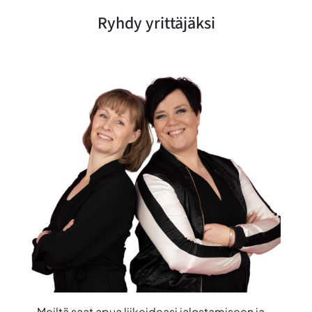
Ryhdy yrittäjäksi
Meiltä saat apua liikeideasi jalostamiseen ja