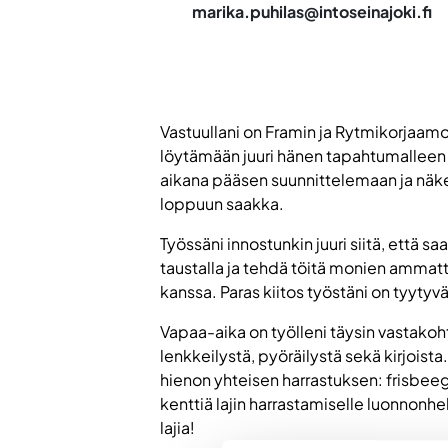
marika.puhilas@intoseinajoki.fi
Vastuullani on Framin ja Rytmikorjaam
löytämään juuri hänen tapahtumalleen s
aikana pääsen suunnittelemaan ja näk
loppuun saakka.
Työssäni innostunkin juuri siitä, että s
taustalla ja tehdä töitä monien amm
kanssa. Paras kiitos työstäni on tyytyv
Vapaa-aika on työlleni täysin vastakoh
lenkkeilystä, pyöräilystä sekä kirjoi
hienon yhteisen harrastuksen: frisbeeg
kenttiä lajin harrastamiselle luonnon
lajia!