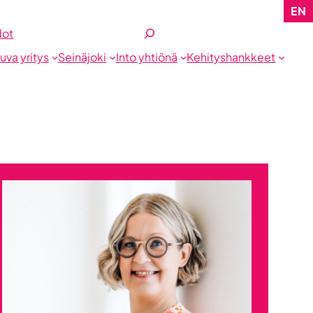
EN
Etsi
dot
tuva yritys
Seinäjoki
Into yhtiönä
Kehityshankkeet