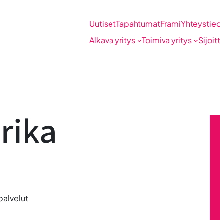
Uutiset
Tapahtumat
Frami
Yhteystie
Alkava yritys
Toimiva yritys
Sijoit
rika
palvelut