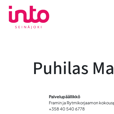
Siirry
sisältöön
Puhilas Ma
Palvelupäällikkö
Framin ja Rytmikorjaamon kokous
+358 40 540 6778