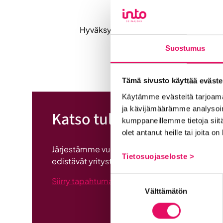
Hyväksy
markkinointi-evästeet
nähdäk
Suostumus
Tämä sivusto käyttää eväste
Käytämme evästeitä tarjoama
ja kävijämäärämme analysoim
Katso tulevat tapahtuma
kumppaneillemme tietoja siitä
olet antanut heille tai joita o
Järjestämme vuosittain kymmeniä tapahtumia 
Tietosuojaseloste >
edistävät yritysten liiketoimintaa ja ihmisten 
Suostumuksen
Siirry tapahtumat-sivulle
Välttämätön
valinta