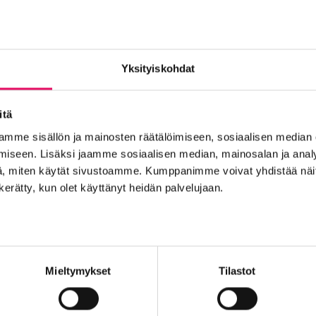
sesi sisällön.
Yksityiskohdat
itä
mme sisällön ja mainosten räätälöimiseen, sosiaalisen median
iseen. Lisäksi jaamme sosiaalisen median, mainosalan ja analy
t
Tarjoa yritysu
, miten käytät sivustoamme. Kumppanimme voivat yhdistää näitä t
n kerätty, kun olet käyttänyt heidän palvelujaan.
ja valmennuksia, jotka
Teemme ja teetämme lukui
verkostoitumista.
henkilö tai uutinen.
Ota yhteyttä:
Mieltymykset
Tilastot
Sanna Männikkö
040 571 9998
sanna.mannikko@intosein