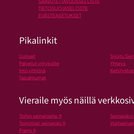
SAAVUTETTAVUUSSELOSTE
TIETOSUOJASELOSTE
EVÄSTEASETUKSET
Pikalinkit
Uutiset
Sijoitu Sei
Palvelut yrityksille
Yhteys
Into yhtiönä
Kehitysha
Tapahtumat
Vieraile myös näillä verkkosiv
Toihin seinajoelle.fi
Seinajokic
Toimitilat.seinajoki.fi
Visitseinaj
Frami.fi