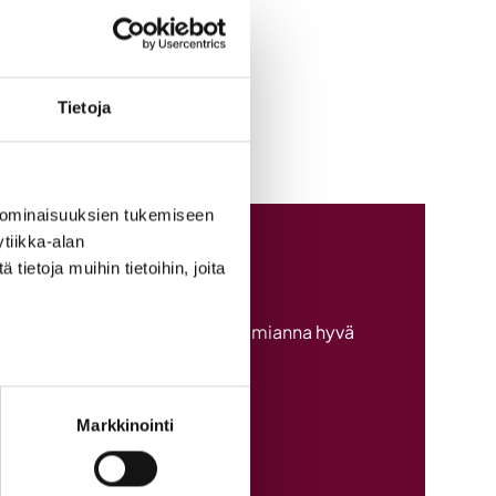
Tietoja
 ominaisuuksien tukemiseen
tiikka-alan
utisia
ietoja muihin tietoihin, joita
sia yritysuutisia vuosittain. Ilmianna hyvä
Markkinointi
ajoki.fi