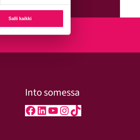
Salli kaikki
kseen
Into somessa
Facebook
LinkedIn
YouTube
Instagram
TikTok