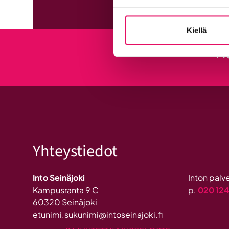
Kiellä
Ti
Yhteystiedot
Into Seinäjoki
Inton pal
Kampusranta 9 C
p.
020 12
60320 Seinäjoki
etunimi.sukunimi@intoseinajoki.fi