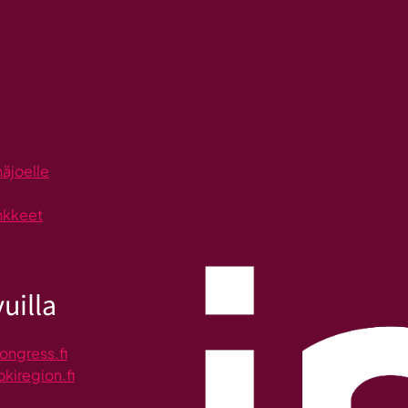
näjoelle
nkkeet
uilla
ongress.fi
okiregion.fi