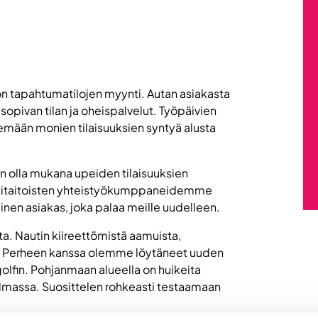
on tapahtumatilojen myynti. Autan asiakasta
opivan tilan ja oheispalvelut. Työpäivien
emään monien tilaisuuksien syntyä alusta
aan olla mukana upeiden tilaisuuksien
attitaitoisten yhteistyökumppaneidemme
äinen asiakas, joka palaa meille uudelleen.
ta. Nautin kiireettömistä aamuista,
sta. Perheen kanssa olemme löytäneet uuden
olfin. Pohjanmaan alueella on huikeita
helmassa. Suosittelen rohkeasti testaamaan