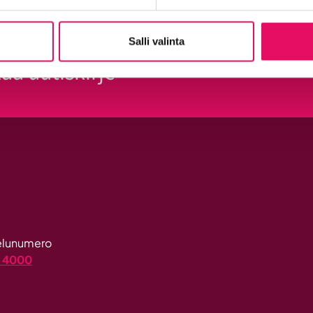
Salli valinta
laa uutiskirje
Klikkaa tästä uutiskirjeen tilau
velunumero
4 4000