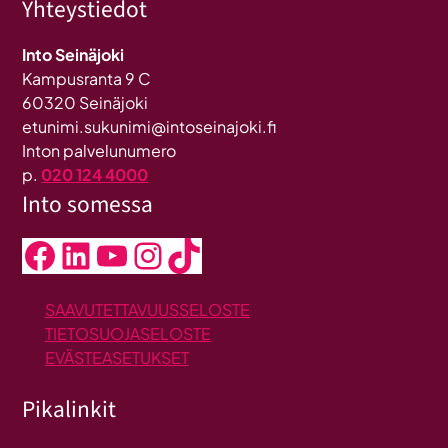
Yhteystiedot
Into Seinäjoki
Kampusranta 9 C
60320 Seinäjoki
etunimi.sukunimi@intoseinajoki.fi
Inton palvelunumero
p.
020 124 4000
Into somessa
Facebook
LinkedIn
YouTube
Instagram
TikTok
SAAVUTETTAVUUSSELOSTE
TIETOSUOJASELOSTE
EVÄSTEASETUKSET
Pikalinkit