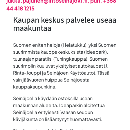
jukka.pajunen@intoseinajoki.fi
, puh.
+358
44 418 1215
Kaupan keskus palvelee useaa
maakuntaa
Suomen eniten heloja (Helatukku), yksi Suomen
suurimmista kauppakeskuksista (Ideapark),
tuunaajan paratiisi (Tuningkauppa), Suomen
suurimpiin kuuluvat yksityiset autokaupat (J.
Rinta-Jouppi ja Seinäjoen Käyttöauto). Tässä
vain jäävuoren huippua Seinäjoesta
kauppakaupunkina.
Seinäjoella käydään ostoksilla usean
maakunnan alueelta. Ideaparkin aloitettua
Seinäjoella erityisesti Vaasan seudun
kävijäkunta on lisääntynyt huomattavasti.