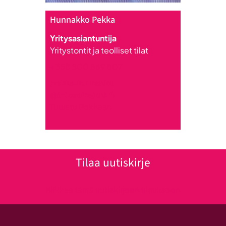
Hunnakko Pekka
Yritysasiantuntija
Yritystontit ja teolliset tilat
+358 500 569 807
pekka.hunnakko
@intoseinajoki.fi
Tutustu Pekkaan
Tilaa uutiskirje
Klikkaa tästä uutiskirjeen tilaukseen