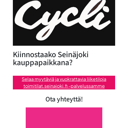
Kiinnostaako Seinäjoki
kauppapaikkana?
Selaa myytäviä ja vuokrattavia liiketiloja
toimitilat.seinajoki.fi -palvelussamme
Ota yhteyttä!