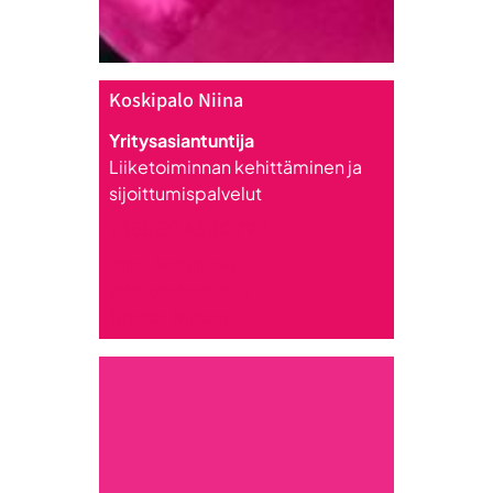
Koskipalo Niina
Yritysasiantuntija
Liiketoiminnan kehittäminen ja
sijoittumispalvelut
+358 50 4300 792
niina.koskipalo
@intoseinajoki.fi
Tutustu Niinaan