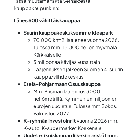
Tässä muutama fakta Seinäjoesta
kauppakaupunkina:
Lähes 600 vähittäiskauppaa
Suurin kauppakeskuksemme Ideapark
70 000 krm2, laajenee vuonna 2026.
Tulossa mm. 15 000 neliön myymälä
Kärkkäiselle
5 miljoonaa kävijää vuosittain
Laajennuksen jälkeen Suomen 4. suurin
kauppa/viihdekeskus
Etelä-Pohjanmaan Osuuskauppa
Mm. Prisman laajennus 3000
neliömetrillä. Kymmenien miljoonien
eurojen uudistus. Tulossa mm Sokos.
Valmistuu 2027.
K-ryhmän investoinnit
vuonna 2026 mm.
K-auto, K-supermarket Koskenala
Uudet erikoiskaupan liikekiinteistöt mm.
: