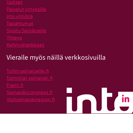
Uutiset
Palvelut yrityksille
Into yhtiönä
Tapahtumat
Sijoitu Seinäjoelle
Yhteys
Kehityshankkeet
Vieraile myös näillä verkkosivuilla
Toihin seinajoelle.fi
Toimitilat.seinajoki.fi
Frami.fi
Seinajokicongress.fi
Visitseinajokiregion.fi