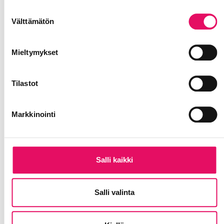
Tietosuojaseloste >
Suostumuksen
Välttämätön
valinta
Mieltymykset
Tilastot
Markkinointi
Salli kaikki
Salli valinta