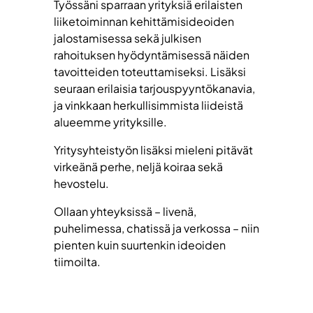
Työssäni sparraan yrityksiä erilaisten
liiketoiminnan kehittämisideoiden
jalostamisessa sekä julkisen
rahoituksen hyödyntämisessä näiden
tavoitteiden toteuttamiseksi. Lisäksi
seuraan erilaisia tarjouspyyntökanavia,
ja vinkkaan herkullisimmista liideistä
alueemme yrityksille.
Yritysyhteistyön lisäksi mieleni pitävät
virkeänä perhe, neljä koiraa sekä
hevostelu.
Ollaan yhteyksissä – livenä,
puhelimessa, chatissä ja verkossa – niin
pienten kuin suurtenkin ideoiden
tiimoilta.