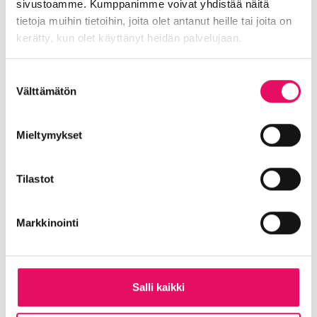
sivustoamme. Kumppanimme voivat yhdistää näitä
tietoja muihin tietoihin, joita olet antanut heille tai joita on
kerätty, kun olet käyttänyt heidän palvelujaan.
Tietosuojaseloste >
Suostumuksen
Välttämätön
valinta
Mieltymykset
Katso tulevat tapahtumat
Tilastot
Järjestämme vuosittain kymmeniä tapahtumia ja
valmennuksia, jotka edistävät yritysten
Markkinointi
liiketoimintaa ja ihmisten verkostoitumista.
Siirry tapahtumat-sivulle
Tarjoa yritysuutisia
Salli kaikki