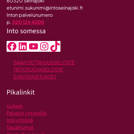
60320 Seinäjoki
etunimi.sukunimi@intoseinajoki.fi
Inton palvelunumero
p.
020 124 4000
Into somessa
Facebook
LinkedIn
YouTube
Instagram
TikTok
SAAVUTETTAVUUSSELOSTE
TIETOSUOJASELOSTE
EVÄSTEASETUKSET
Pikalinkit
Uutiset
Palvelut yrityksille
Into yhtiönä
Tapahtumat