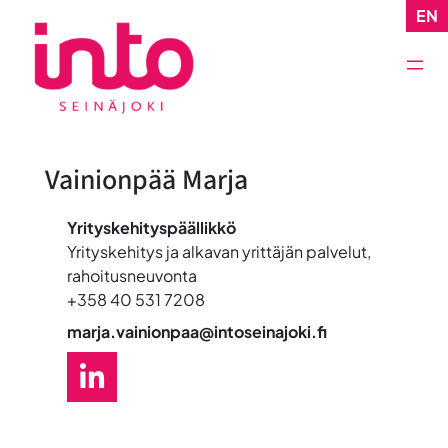
Siirry
EN
sisältöön
Vainionpää Marja
Yrityskehityspäällikkö
Yrityskehitys ja alkavan yrittäjän palvelut,
rahoitusneuvonta
+358 40 531 7208
marja.vainionpaa@intoseinajoki.fi