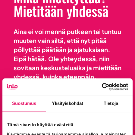
Mietitään yhdessä
Aina ei voi mennä putkeen tai tuntuu
muuten vain siltä, että nyt pitää
pöllyttää päätään ja ajatuksiaan.
Eipä hätää. Ole yhteydessä, niin
sovitaan keskusteluaika ja mietitään
yhdessä, kuinka eteenpäin.
SOITA VAIKKA HETI: ASIAKKUUSJOHTAJA
JUKKA PAJUNEN, PUH. +358 44 418 1215
Suostumus
Yksityiskohdat
Tietoja
Varaa aika maksuttomaan yritysneuvontaan
Tämä sivusto käyttää evästeitä
Käytämme evästeitä tarjoamamme sisällön ja mainosten