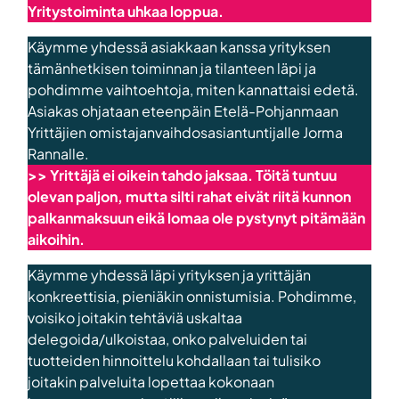
Yritystoiminta uhkaa loppua.
Käymme yhdessä asiakkaan kanssa yrityksen
tämänhetkisen toiminnan ja tilanteen läpi ja
pohdimme vaihtoehtoja, miten kannattaisi edetä.
Asiakas ohjataan eteenpäin Etelä-Pohjanmaan
Yrittäjien omistajanvaihdosasiantuntijalle Jorma
Rannalle.
>>
Yrittäjä ei oikein tahdo jaksaa. Töitä tuntuu
olevan paljon, mutta silti rahat eivät riitä kunnon
palkanmaksuun eikä lomaa ole pystynyt pitämään
aikoihin.
Käymme yhdessä läpi yrityksen ja yrittäjän
konkreettisia, pieniäkin onnistumisia. Pohdimme,
voisiko joitakin tehtäviä uskaltaa
delegoida/ulkoistaa, onko palveluiden tai
tuotteiden hinnoittelu kohdallaan tai tulisiko
joitakin palveluita lopettaa kokonaan