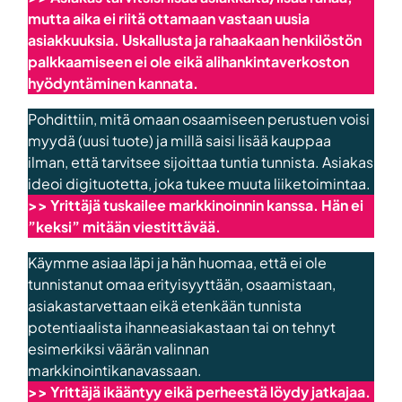
mutta aika ei riitä ottamaan vastaan uusia
asiakkuuksia. Uskallusta ja rahaakaan henkilöstön
palkkaamiseen ei ole eikä alihankintaverkoston
hyödyntäminen kannata.
Pohdittiin, mitä omaan osaamiseen perustuen voisi
myydä (uusi tuote) ja millä saisi lisää kauppaa
ilman, että tarvitsee sijoittaa tuntia tunnista. Asiakas
ideoi digituotetta, joka tukee muuta liiketoimintaa.
>>
Yrittäjä tuskailee markkinoinnin kanssa. Hän ei
”keksi” mitään viestittävää.
Käymme asiaa läpi ja hän huomaa, että ei ole
tunnistanut omaa erityisyyttään, osaamistaan,
asiakastarvettaan eikä etenkään tunnista
potentiaalista ihanneasiakastaan tai on tehnyt
esimerkiksi väärän valinnan
markkinointikanavassaan.
>>
Yrittäjä ikääntyy eikä perheestä löydy jatkajaa.