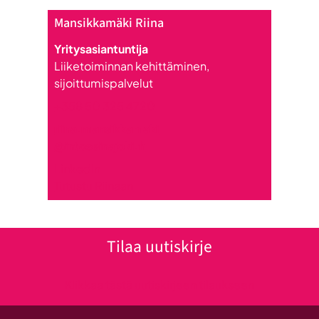
Mansikkamäki Riina
Yritysasiantuntija
Liiketoiminnan kehittäminen,
sijoittumispalvelut
+358 50 325 4720
riina.mansikkamaki
@intoseinajoki.fi
LinkedIn
Tutustu Riinaan
Tilaa uutiskirje
Klikkaa tästä uutiskirjeen tilaukseen