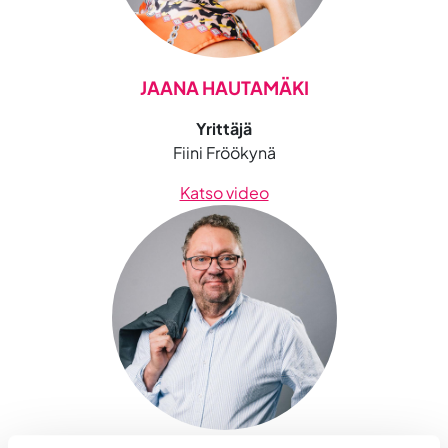
JAANA HAUTAMÄKI
Yrittäjä
Fiini Fröökynä
Katso video