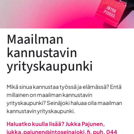
Maailman
kannustavin
yrityskaupunki
Mikä sinua kannustaa työssä ja elämässä? Entä
millainen on maailman kannustavin
yrityskaupunki? Seinäjoki haluaa olla maailman
kannustavin yrityskaupunki.
Haluatko kuulla lisää? Jukka Pajunen,
jukka.pajunen@intoseinajoki.fi, puh. 0
44