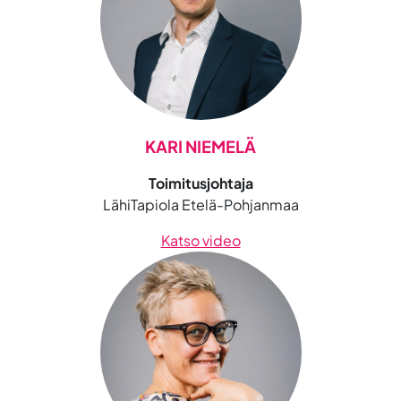
KARI NIEMELÄ
Toimitusjohtaja
LähiTapiola Etelä-Pohjanmaa
Katso video