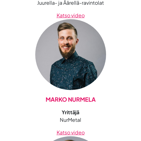
Juurella- ja Äärellä-ravintolat
Katso video
MARKO NURMELA
Yrittäjä
NurMetal
Katso video