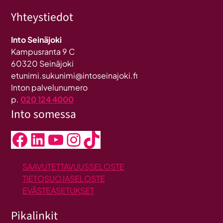
Yhteystiedot
Into Seinäjoki
Kampusranta 9 C
60320 Seinäjoki
etunimi.sukunimi@intoseinajoki.fi
Inton palvelunumero
p.
020 124 4000
Into somessa
Facebook
LinkedIn
YouTube
Instagram
TikTok
SAAVUTETTAVUUSSELOSTE
TIETOSUOJASELOSTE
EVÄSTEASETUKSET
Pikalinkit