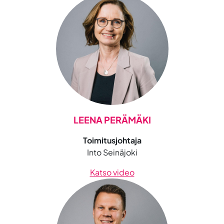
LEENA PERÄMÄKI
Toimitusjohtaja
Into Seinäjoki
Katso video