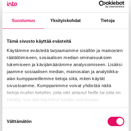
JARMO MURSULA
Toimitusjohtaja
Suostumus
Yksityiskohdat
Tietoja
Prima Power
Katso video
Tämä sivusto käyttää evästeitä
Käytämme evästeitä tarjoamamme sisällön ja mainosten
räätälöimiseen, sosiaalisen median ominaisuuksien
tukemiseen ja kävijämäärämme analysoimiseen. Lisäksi
jaamme sosiaalisen median, mainosalan ja analytiikka-
alan kumppaneillemme tietoja siitä, miten käytät
sivustoamme. Kumppanimme voivat yhdistää näitä
tietoja muihin tietoihin, joita olet antanut heille tai joita on
kerätty, kun olet käyttänyt heidän palvelujaan.
JANNE HAAPAMÄKI
Tietosuojaseloste >
Suostumuksen
Välttämätön
valinta
Toimitusjohtaja