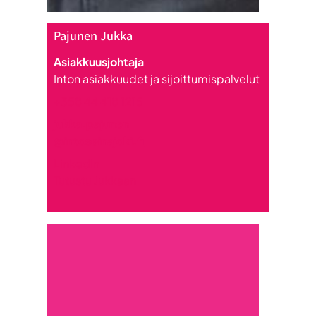
Pajunen Jukka
Asiakkuusjohtaja
Inton asiakkuudet ja sijoittumispalvelut
+358 44 418 1215
jukka.pajunen
@intoseinajoki.fi
LinkedIn
Tutustu Jukkaan