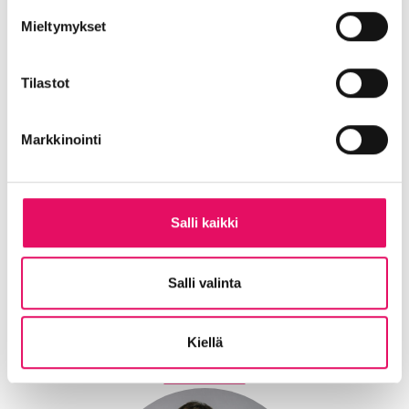
VV-Kuivaus
Mieltymykset
Katso video
Tilastot
Markkinointi
Salli kaikki
ELINA HARJU
Salli valinta
Yrittäjä
HR Roihu
Kiellä
Katso video