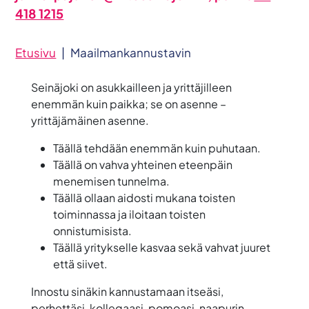
418 1215
Etusivu
|
Maailmankannustavin
Seinäjoki on asukkailleen ja yrittäjilleen
enemmän kuin paikka; se on asenne –
yrittäjämäinen asenne.
Täällä tehdään enemmän kuin puhutaan.
Täällä on vahva yhteinen eteenpäin
menemisen tunnelma.
Täällä ollaan aidosti mukana toisten
toiminnassa ja iloitaan toisten
onnistumisista.
Täällä yritykselle kasvaa sekä vahvat juuret
että siivet.
Innostu sinäkin kannustamaan itseäsi,
perhettäsi, kollegaasi, pomoasi, naapurin