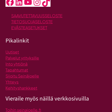
Facebook
LinkedIn
YouTube
Instagram
TikTok
SAAVUTETTAVUUSSELOSTE
TIETOSUOJASELOSTE
EVÄSTEASETUKSET
Pikalinkit
Uutiset
Palvelut yrityksille
Into yhtiönä
Tapahtumat
Sijoitu Seinäjoelle
Yhteys
Kehityshankkeet
Vieraile myös näillä verkkosivuilla
Toihin seinajoelle.fi