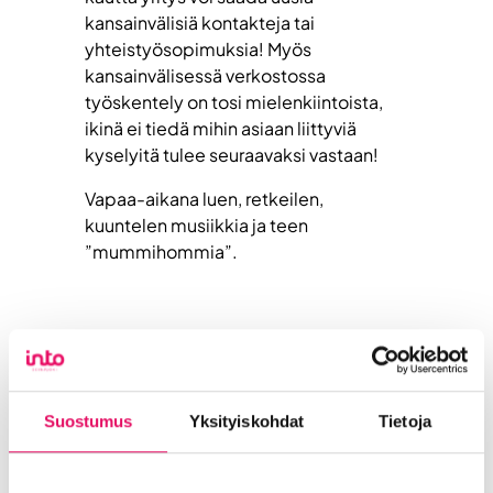
kansainvälisiä kontakteja tai
yhteistyösopimuksia! Myös
kansainvälisessä verkostossa
työskentely on tosi mielenkiintoista,
ikinä ei tiedä mihin asiaan liittyviä
kyselyitä tulee seuraavaksi vastaan!
Vapaa-aikana luen, retkeilen,
kuuntelen musiikkia ja teen
”mummihommia”.
Hyväksy
markkinointi-evästeet
nähdäksesi sisällön.
Suostumus
Yksityiskohdat
Tietoja