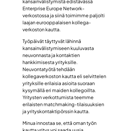
kansainvälistymistä edistävässä
Enterprise Europe Network-
verkostossa ja siinä toimimme paljolti
laajan eurooppalaisen kollega-
verkoston kautta.
Työpäivät täyttyvät lähinnä
kansainvälistymiseen kuuluvasta
neuvonnasta ja kontaktien
hankkimisesta yrityksille.
Neuvontatyötä tehdään
kollegaverkoston kautta eli selvittelen
yrityksille erilaisia asioita suoraan
kysymällä eri maiden kollegoillta.
Yritysten verkottumista teemme
erilaisten matchmaking-tilaisuuksien
ja yrityskontaktipörssin kautta.
Minua innostaa se, että oman työn
kautta yritys voi saada uusia