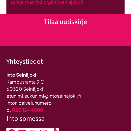
sanna.mannikko@intoseinajoki.fi
Tilaa uutiskirje
Klikkaa tästä uutiskirjeen tilaukseen
Yhteystiedot
Into Seinäjoki
Kampusranta 9 C
60320 Seinäjoki
etunimi.sukunimi@intoseinajoki.fi
Inton palvelunumero
p.
020 124 4000
Into somessa