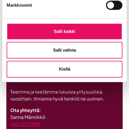
Markkinointi
Katso tulevat tapahtumat
Salli kaikki
Järjestämme vuosittain kymmeniä tapahtumia ja
valmennuksia, jotka edistävät yritysten
liiketoimintaa ja ihmisten verkostoitumista.
Salli valinta
Siirry tapahtumat-sivulle
Kiellä
Tarjoa yritysuutisia
Teemme ja teetämme lukuisia yritysuutisia
vuosittain. Ilmianna hyvä henkilö tai uutinen.
Ota yhteyttä:
Sanna Männikkö
040 571 9998