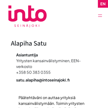
Siirry
EN
sisältöön
Alapiha Satu
Asiantuntija
Yritysten kansainvälistyminen, EEN-
verkosto
+358 50 383 0355
satu.alapiha@intoseinajoki.fi
Päätehtäväni on auttaa yrityksiä
kansainvälistymään. Toimin yritysten