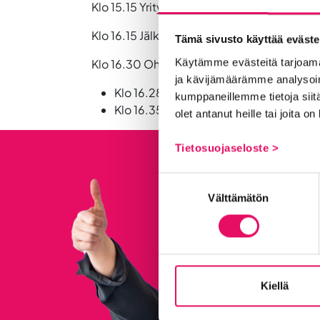
Klo 15.15 Yritysvierailu 2
Klo 16.15 Jälkipyykki ja jatkosta sopiminen
Tämä sivusto käyttää eväste
Käytämme evästeitä tarjoama
Klo 16.30 Ohjelma päättyy
ja kävijämäärämme analysoim
Klo 16.28 Seinäjoki Tampere ja Helsink
kumppaneillemme tietoja siitä
Klo 16.35 Seinäjoki Oulu
olet antanut heille tai joita o
Tietosuojaseloste >
Suostumuksen
Välttämätön
valinta
Kiellä