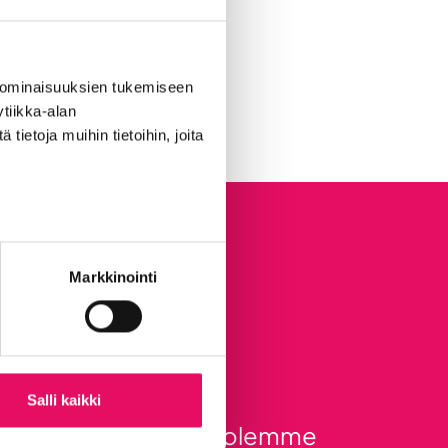
 ominaisuuksien tukemiseen
tiikka-alan
ietoja muihin tietoihin, joita
Markkinointi
ä se lähtee
Salli kaikki
varaa oma tourisi. Me olemme