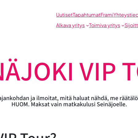
Uutiset
Tapahtumat
Frami
Yhteystie
Alkava yritys
Toimiva yritys
Sijoit
NÄJOKI VIP 
 ajankohdan ja ilmoitat, mitä haluat nähdä, me räät
HUOM. Maksat vain matkakulusi Seinäjoelle.