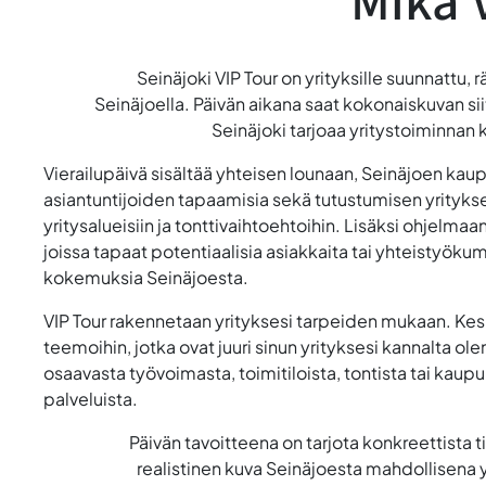
Mikä 
Seinäjoki VIP Tour on yrityksille suunnattu, 
Seinäjoella. Päivän aikana saat kokonaiskuvan sii
Seinäjoki tarjoaa yritystoiminnan k
Vierailupäivä sisältää yhteisen lounaan, Seinäjoen kaup
asiantuntijoiden tapaamisia sekä tutustumisen yritykse
yritysalueisiin ja tonttivaihtoehtoihin. Lisäksi ohjelmaan
joissa tapaat potentiaalisia asiakkaita tai yhteistyöku
kokemuksia Seinäjoesta.
VIP Tour rakennetaan yrityksesi tarpeiden mukaan. Ke
teemoihin, jotka ovat juuri sinun yrityksesi kannalta ol
osaavasta työvoimasta, toimitiloista, tontista tai kaup
palveluista.
Päivän tavoitteena on tarjota konkreettista ti
realistinen kuva Seinäjoesta mahdollisena y