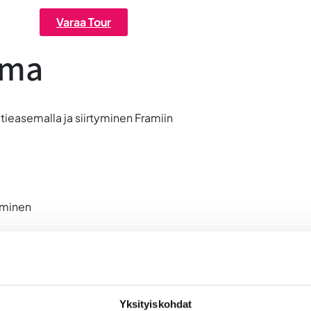
Varaa Tour
lma
ieasemalla ja siirtyminen Framiin
aminen
anssa
lu keskeisillä yritysalueilla
Yksityiskohdat