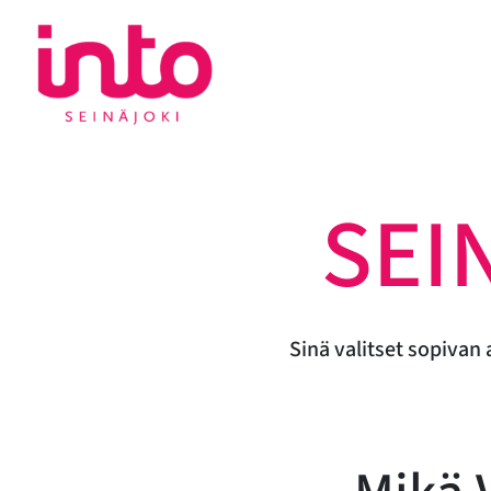
Siirry
sisältöön
SEI
Sinä valitset sopivan