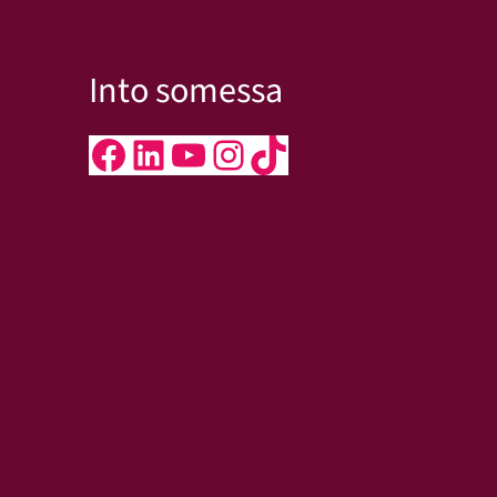
Into somessa
Facebook
LinkedIn
YouTube
Instagram
TikTok