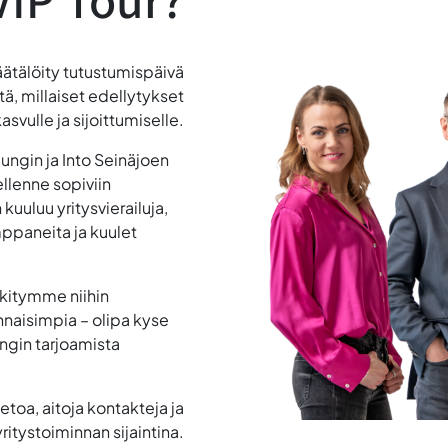
VIP Tour?
räätälöity tutustumispäivä
tä, millaiset edellytykset
asvulle ja sijoittumiselle.
ungin ja Into Seinäjoen
llenne sopiviin
 kuuluu yritysvierailuja,
mppaneita ja kuulet
skitymme niihin
ennaisimpia – olipa kyse
ungin tarjoamista
etoa, aitoja kontakteja ja
ritystoiminnan sijaintina.