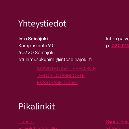
Yhteystiedot
Into Seinäjoki
Inton pal
Kampusranta 9 C
p.
020 12
60320 Seinäjoki
etunimi.sukunimi@intoseinajoki.fi
SAAVUTETTAVUUSSELOSTE
TIETOSUOJASELOSTE
EVÄSTEASETUKSET
Pikalinkit
Uutiset
Sijoitu Sei
Palvelut yrityksille
Yhteys