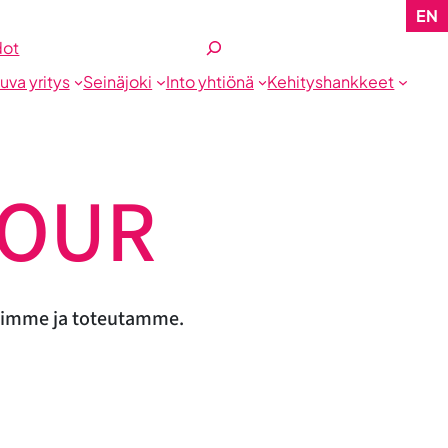
EN
Etsi
dot
tuva yritys
Seinäjoki
Into yhtiönä
Kehityshankkeet
TOUR
älöimme ja toteutamme.