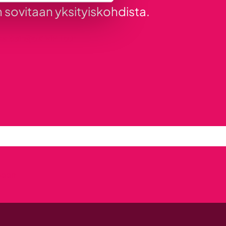
 sovitaan yksityiskohdista.
aa Seinäjoki VIP Tour
kseen