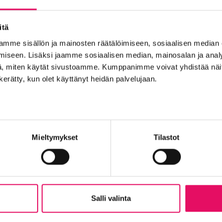
itä
mme sisällön ja mainosten räätälöimiseen, sosiaalisen median
iseen. Lisäksi jaamme sosiaalisen median, mainosalan ja analy
i
, miten käytät sivustoamme. Kumppanimme voivat yhdistää näitä t
n kerätty, kun olet käyttänyt heidän palvelujaan.
Mieltymykset
Tilastot
Täst
Salli valinta
Täytä lomake ja 