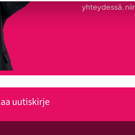
yhteydessä, niin
Var
laa uutiskirje
Klikkaa tästä uutiskirjeen tilau