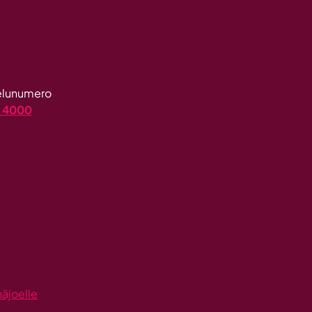
velunumero
4 4000
näjoelle