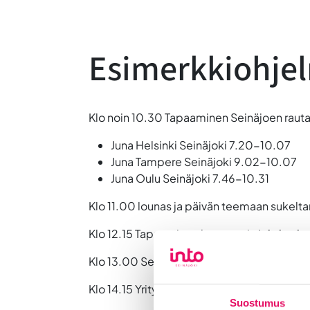
Esimerkkiohje
Klo noin 10.30 Tapaaminen Seinäjoen rautat
Juna Helsinki Seinäjoki 7.20-10.07
Juna Tampere Seinäjoki 9.02-10.07
Juna Oulu Seinäjoki 7.46-10.31
Klo 11.00 lounas ja päivän teemaan sukelt
Klo 12.15 Tapaaminen kaupungin johdon k
Klo 13.00 Seinäjoki Business Tour – kiertoaje
Klo 14.15 Yritysvierailu
Suostumus