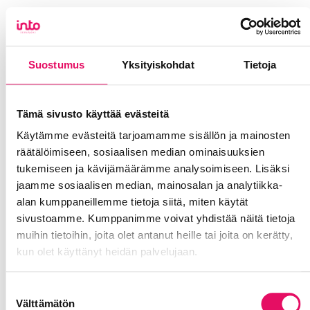
Suostumus
Yksityiskohdat
Tietoja
Tämä sivusto käyttää evästeitä
Ole hyvä ja hyväksy
preferences, statistics,
marketing
evästeet nähdäksesi tämän sisällön.
Käytämme evästeitä tarjoamamme sisällön ja mainosten
räätälöimiseen, sosiaalisen median ominaisuuksien
tukemiseen ja kävijämäärämme analysoimiseen. Lisäksi
Ota yhteyttä:
jaamme sosiaalisen median, mainosalan ja analytiikka-
alan kumppaneillemme tietoja siitä, miten käytät
sivustoamme. Kumppanimme voivat yhdistää näitä tietoja
muihin tietoihin, joita olet antanut heille tai joita on kerätty,
kun olet käyttänyt heidän palvelujaan.
Tietosuojaseloste >
Suostumuksen
Välttämätön
valinta