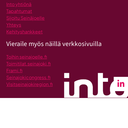
Into yhtiönä
Tapahtumat
Sijoitu Seinäjoelle
Yhteys
Kehityshankkeet
Vieraile myös näillä verkkosivuilla
Toihin seinajoelle.fi
Toimitilat.seinajoki.fi
Frami.fi
Seinajokicongress.fi
Visitseinajokiregion.fi