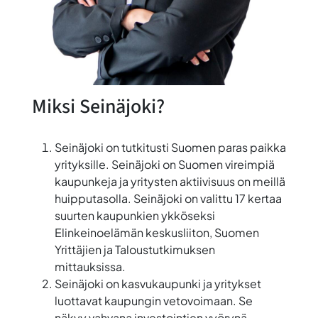
Miksi Seinäjoki?
Seinäjoki on tutkitusti Suomen paras paikka
yrityksille. Seinäjoki on Suomen vireimpiä
kaupunkeja ja yritysten aktiivisuus on meillä
huipputasolla. Seinäjoki on valittu 17 kertaa
suurten kaupunkien ykköseksi
Elinkeinoelämän keskusliiton, Suomen
Yrittäjien ja Taloustutkimuksen
mittauksissa.
Seinäjoki on kasvukaupunki ja yritykset
luottavat kaupungin vetovoimaan. Se
näkyy vahvana investointien vyörynä.