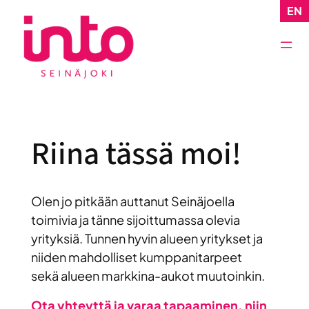
Siirry
EN
sisältöön
Riina tässä moi!
Olen jo pitkään auttanut Seinäjoella
toimivia ja tänne sijoittumassa olevia
yrityksiä. Tunnen hyvin alueen yritykset ja
niiden mahdolliset kumppanitarpeet
sekä alueen markkina-aukot muutoinkin.
Ota yhteyttä ja varaa tapaaminen, niin