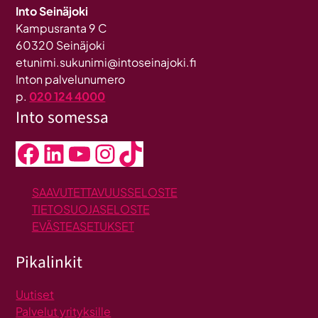
Into Seinäjoki
Kampusranta 9 C
60320 Seinäjoki
etunimi.sukunimi@intoseinajoki.fi
Inton palvelunumero
p.
020 124 4000
Into somessa
Facebook
LinkedIn
YouTube
Instagram
TikTok
SAAVUTETTAVUUSSELOSTE
TIETOSUOJASELOSTE
EVÄSTEASETUKSET
Pikalinkit
Uutiset
Palvelut yrityksille