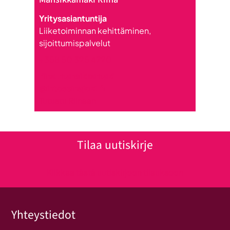
Yritysasiantuntija
Liiketoiminnan kehittäminen,
sijoittumispalvelut
+358 50 325 4720
riina.mansikkamaki
@intoseinajoki.fi
Tutustu Riinaan
Tilaa uutiskirje
Klikkaa tästä uutiskirjeen tilaukseen
Yhteystiedot