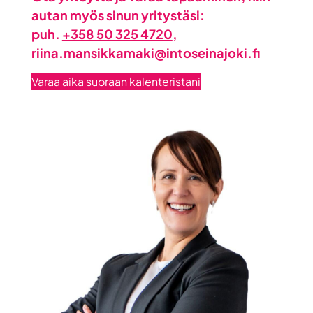
autan myös sinun yritystäsi:
puh.
+358 50 325 4720
,
riina.mansikkamaki@intoseinajoki.fi
Varaa aika suoraan kalenteristani