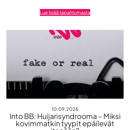
Lue lisää tapahtumasta
10.09.2026
Into BB: Huijarisyndrooma – Miksi
kovimmatkin tyypit epäilevät