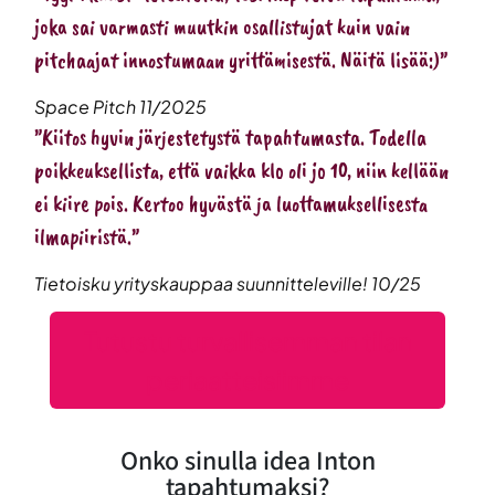
joka sai varmasti muutkin osallistujat kuin vain
pitchaajat innostumaan yrittämisestä. Näitä lisää:)”
Space Pitch 11/2025
”Kiitos hyvin järjestetystä tapahtumasta. Todella
poikkeuksellista, että vaikka klo oli jo 10, niin kellään
ei kiire pois. Kertoo hyvästä ja luottamuksellisesta
ilmapiiristä.”
Tietoisku yrityskauppaa suunnitteleville! 10/25
Tutustu turvallisemman tilan
periaatteisiimme
Onko sinulla idea Inton
tapahtumaksi?