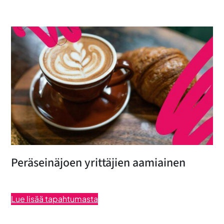
Peräseinäjoen yrittäjien aamiainen
Lue lisää tapahtumasta