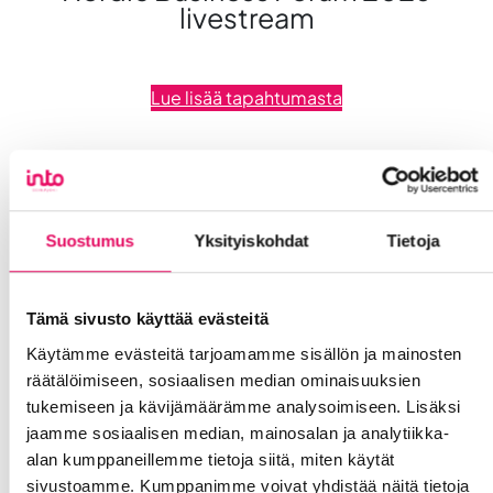
livestream
Lue lisää tapahtumasta
Suostumus
Yksityiskohdat
Tietoja
Tämä sivusto käyttää evästeitä
Käytämme evästeitä tarjoamamme sisällön ja mainosten
räätälöimiseen, sosiaalisen median ominaisuuksien
tukemiseen ja kävijämäärämme analysoimiseen. Lisäksi
jaamme sosiaalisen median, mainosalan ja analytiikka-
alan kumppaneillemme tietoja siitä, miten käytät
17.09.2026
Liiketoiminta lentoon™ –
sivustoamme. Kumppanimme voivat yhdistää näitä tietoja