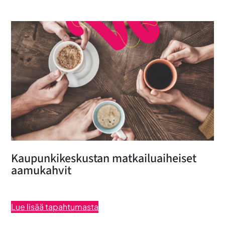
Kaupunkikeskustan matkailuaiheiset
aamukahvit
Lue lisää tapahtumasta