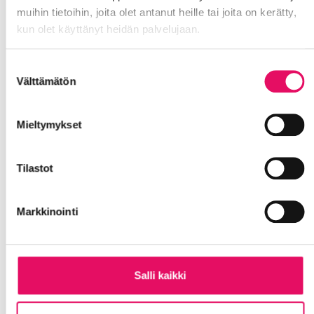
valmennus yrityksille – syyskuu
muihin tietoihin, joita olet antanut heille tai joita on kerätty,
2026
kun olet käyttänyt heidän palvelujaan.
Tietosuojaseloste >
Suostumuksen
Välttämätön
Lue lisää tapahtumasta
valinta
Mieltymykset
Tilastot
Markkinointi
Salli kaikki