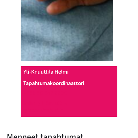
Yli-Knuuttila Helmi
Tapahtumakoordinaattori
+358 50 347 2200
helmi.yli-knuuttila
@intoseinajoki.fi
Menneet tapahtumat