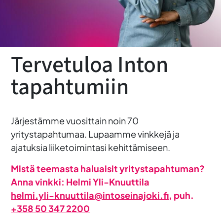
Tervetuloa Inton
tapahtumiin
Järjestämme vuosittain noin 70
yritystapahtumaa. Lupaamme vinkkejä ja
ajatuksia liiketoimintasi kehittämiseen.
Mistä teemasta haluaisit yritystapahtuman?
Anna vinkki: Helmi Yli-Knuuttila
helmi.yli-knuuttila@intoseinajoki.fi
, puh.
+358 50 347 2200