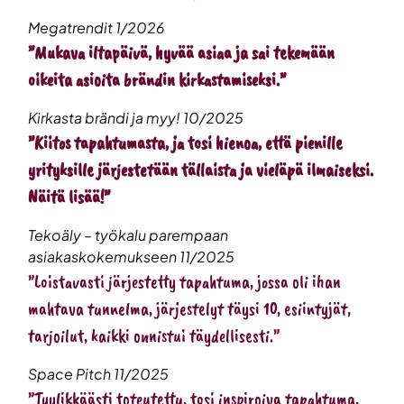
Megatrendit 1/2026
”Mukava iltapäivä, hyvää asiaa ja sai tekemään
oikeita asioita brändin kirkastamiseksi.”
Kirkasta brändi ja myy! 10/2025
”Kiitos tapahtumasta, ja tosi hienoa, että pienille
yrityksille järjestetään tällaista ja vieläpä ilmaiseksi.
Näitä lisää!”
Tekoäly – työkalu parempaan
asiakaskokemukseen 11/2025
”Loistavasti järjestetty tapahtuma, jossa oli ihan
mahtava tunnelma, järjestelyt täysi 10, esiintyjät,
tarjoilut, kaikki onnistui täydellisesti.”
Space Pitch 11/2025
”Tyylikkäästi toteutettu, tosi inspiroiva tapahtuma,