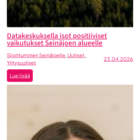
Datakeskuksella isot positiiviset
vaikutukset Seinäjoen alueelle
Sijoittuminen Seinäjoelle
, 
Uutiset
, 
23.04.2026
Yritysuutiset
:
Lue lisää
Datakeskuksella
isot
positiiviset
vaikutukset
Seinäjoen
alueelle