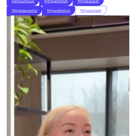
Vastuullisuus
Yrittäjätarinat
Yrityskaupat
Yritysneuvonta
Yritysrahoitus
Yritysuutiset