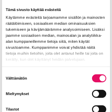
Sarja nuoret tekijät: ”Ei muuta kuin
tulta päin”
Tämä sivusto käyttää evästeitä
Liikeidea ja yrityksen perustaminen
, 
Käytämme evästeitä tarjoamamme sisällön ja mainosten
07.05.2026
Uutiset
, 
Yrittäjätarinat
, 
Yritysuutiset
räätälöimiseen, sosiaalisen median ominaisuuksien
tukemiseen ja kävijämäärämme analysoimiseen. Lisäksi
:
Lue lisää
jaamme sosiaalisen median, mainosalan ja analytiikka-
Sarja
alan kumppaneillemme tietoja siitä, miten käytät
nuoret
sivustoamme. Kumppanimme voivat yhdistää näitä
tekijät:
tietoja muihin tietoihin, joita olet antanut heille tai joita on
”Ei
kerätty, kun olet käyttänyt heidän palvelujaan.
muuta
kuin
Tietosuojaseloste >
Suostumuksen
tulta
Välttämätön
valinta
päin”
Mieltymykset
Tilastot