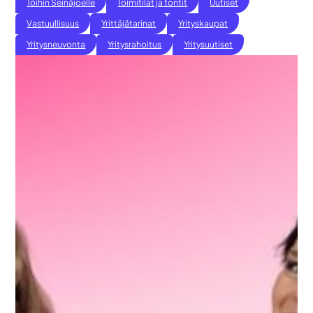
Töihin Seinäjoelle
Toimitilat ja tontit
Uutiset
Vastuullisuus
Yrittäjätarinat
Yrityskaupat
Yritysneuvonta
Yritysrahoitus
Yritysuutiset