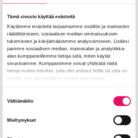
Joka ideasta ei tule yritystä, mutta joka
Tämä sivusto käyttää evästeitä
idea kannattaa jumpata
Käytämme evästeitä tarjoamamme sisällön ja mainosten
Liikeidea ja yrityksen perustaminen
, 
räätälöimiseen, sosiaalisen median ominaisuuksien
Liiketoiminnan valmennukset
, 
Uutiset
, 
08.05.2026
tukemiseen ja kävijämäärämme analysoimiseen. Lisäksi
Yritysneuvonta
jaamme sosiaalisen median, mainosalan ja analytiikka-
alan kumppaneillemme tietoja siitä, miten käytät
:
Lue lisää
sivustoamme. Kumppanimme voivat yhdistää näitä
Joka
tietoja muihin tietoihin, joita olet antanut heille tai joita on
ideasta
kerätty, kun olet käyttänyt heidän palvelujaan.
ei
tule
Tietosuojaseloste >
Suostumuksen
yritystä,
Välttämätön
valinta
mutta
joka
idea
Mieltymykset
kannattaa
jumpata