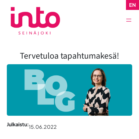
Siirry
EN
sisältöön
Tervetuloa tapahtumakesä!
Julkaistu:
15.06.2022