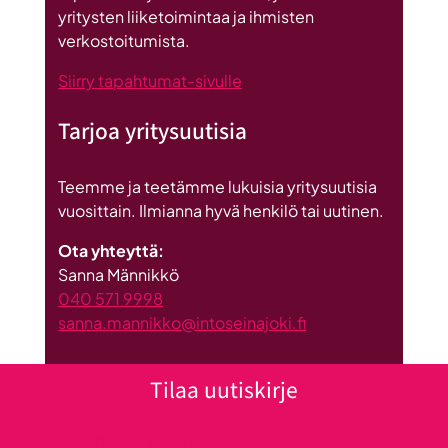
yritysten liiketoimintaa ja ihmisten
verkostoitumista.
Siirry tapahtumat-sivulle
Tarjoa yritysuutisia
Teemme ja teetämme lukuisia yritysuutisia
vuosittain. Ilmianna hyvä henkilö tai uutinen.
Ota yhteyttä:
Sanna Männikkö
040 571 9998
sanna.mannikko@intoseinajoki.fi
Tilaa uutiskirje
Klikkaa tästä uutiskirjeen tilaukseen