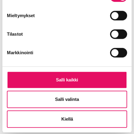
sankoin joukoin tervetulleeksi
kaupunkiimme.
Mieltymykset
Rentouttavaa kesää!
Tilastot
Leena Perämäki
, toimitusjohtaja
Markkinointi
Salli kaikki
Salli valinta
Jaa artikkeli
Kiellä
somessa