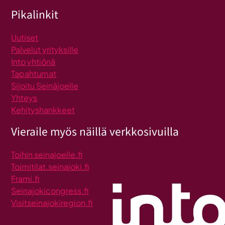
Pikalinkit
Uutiset
Palvelut yrityksille
Into yhtiönä
Tapahtumat
Sijoitu Seinäjoelle
Yhteys
Kehityshankkeet
Vieraile myös näillä verkkosivuilla
Toihin seinajoelle.fi
Toimitilat.seinajoki.fi
Frami.fi
Seinajokicongress.fi
Visitseinajokiregion.fi