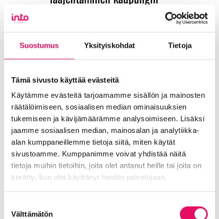
päätöksenteossa.
Kuntabarometrin kyselyssä yrittäjät valitsivat
Suostumus
Yksityiskohdat
Tietoja
tärkeimmäksi elinkeinopalveluksi
verkostoitumisen edistämisen. Tätä Into on
pyrkinyt tämänkin kevään aikana tukemaan
Tämä sivusto käyttää evästeitä
lukuisten tapahtumien ja viestinnän avulla.
Kevään aikana on järjestetty 40 tapahtumaa
Käytämme evästeitä tarjoamamme sisällön ja mainosten
joihin on osallistunut yli 1000 henkilöä.
räätälöimiseen, sosiaalisen median ominaisuuksien
Iloksemme loppukeväästä pääsimme
tukemiseen ja kävijämäärämme analysoimiseen. Lisäksi
kohtaamaan tapahtumissa yrittäjiä myös
jaamme sosiaalisen median, mainosalan ja analytiikka-
livenä.
alan kumppaneillemme tietoja siitä, miten käytät
sivustoamme. Kumppanimme voivat yhdistää näitä
Inton omat tapahtumat hiljentyvät
tietoja muihin tietoihin, joita olet antanut heille tai joita on
lomakauden ajaksi, mutta Seinäjoella
kerätty, kun olet käyttänyt heidän palvelujaan.
tapahtumia riittää lähes jokaiselle
viikonlopulle. Nautitaan niistä ja toivotetaan
Tietosuojaseloste >
Suostumuksen
tapahtumavieraat ja muutkin matkailijat
Välttämätön
valinta