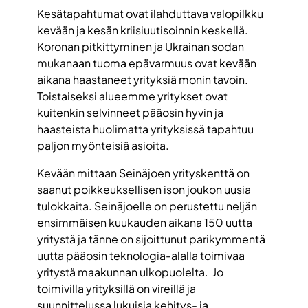
Kesätapahtumat ovat ilahduttava valopilkku
kevään ja kesän kriisiuutisoinnin keskellä.
Koronan pitkittyminen ja Ukrainan sodan
mukanaan tuoma epävarmuus ovat kevään
aikana haastaneet yrityksiä monin tavoin.
Toistaiseksi alueemme yritykset ovat
kuitenkin selvinneet pääosin hyvin ja
haasteista huolimatta yrityksissä tapahtuu
paljon myönteisiä asioita.
Kevään mittaan Seinäjoen yrityskenttä on
saanut poikkeuksellisen ison joukon uusia
tulokkaita. Seinäjoelle on perustettu neljän
ensimmäisen kuukauden aikana 150 uutta
yritystä ja tänne on sijoittunut parikymmentä
uutta pääosin teknologia-alalla toimivaa
yritystä maakunnan ulkopuolelta. Jo
toimivilla yrityksillä on vireillä ja
suunnittelussa lukuisia kehitys- ja