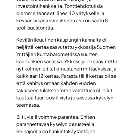
investointihankkeita. Tonttiehdotuksia
olemme tehneet lähes 40 yritykselle ja
kevään aikana varaukseen asti on saatu 8
teollisuustonttia.
Kevään ilouutinen kaupungin kannalta oli
neljättä kertaa saavutettu ykkössija Suomen
Yrittäjien kuntabarometrissä suurten
kaupunkien sarjassa. Ykkössija on saavutettu
nyt kolmen eri tutkimustahon mittauksissa ja
kaikkiaan 12 kertaa. Parasta tällä kertaa oli se,
että kehitys omaan kahden vuoden
takaiseen tulokseemme verrattuna oli ollut
kauttaaltaan positiivista jokaisessa kyselyn
teemassa.
Silti, vielä voimme parantaa. Eniten
parannettavaa kyselyn perusteella
Seinäjoella on hankintakäytäntöjen