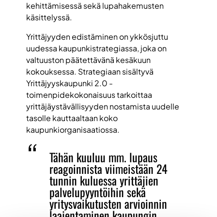
kehittämisessä sekä lupahakemusten
käsittelyssä.
Yrittäjyyden edistäminen on ykkösjuttu
uudessa kaupunkistrategiassa, joka on
valtuuston päätettävänä kesäkuun
kokouksessa. Strategiaan sisältyvä
Yrittäjyyskaupunki 2.0 -
toimenpidekokonaisuus tarkoittaa
yrittäjäystävällisyyden nostamista uudelle
tasolle kauttaaltaan koko
kaupunkiorganisaatiossa.
Tähän kuuluu mm. lupaus
reagoinnista viimeistään 24
tunnin kuluessa yrittäjien
palvelupyyntöihin sekä
yritysvaikutusten arvioinnin
laajentaminen kaupungin