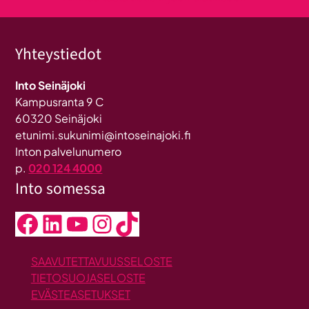
Yhteystiedot
Into Seinäjoki
Kampusranta 9 C
60320 Seinäjoki
etunimi.sukunimi@intoseinajoki.fi
Inton palvelunumero
p.
020 124 4000
Into somessa
Facebook
LinkedIn
YouTube
Instagram
TikTok
SAAVUTETTAVUUSSELOSTE
TIETOSUOJASELOSTE
EVÄSTEASETUKSET