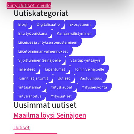
Siirry Uutiset-sivulle
Uutiskategoriat
Blogi
Digitalisaatio
Ekosysteemi
Into työpaikkana
Kansainvälistyminen
Liikeidea ja yrityksen perustaminen
Liiketoiminnan valmennukset
Sijoittuminen Seinäjoelle
Startup-yrittäjyys
Tallenteet
Tapahtumat
Töihin Seinäjoelle
Toimitilat ja tontit
Uutiset
Vastuullisuus
Yrittäjätarinat
Yrityskaupat
Yritysneuvonta
Yritysrahoitus
Yritysuutiset
Uusimmat uutiset
Maailma löysi Seinäjoen
Uutiset