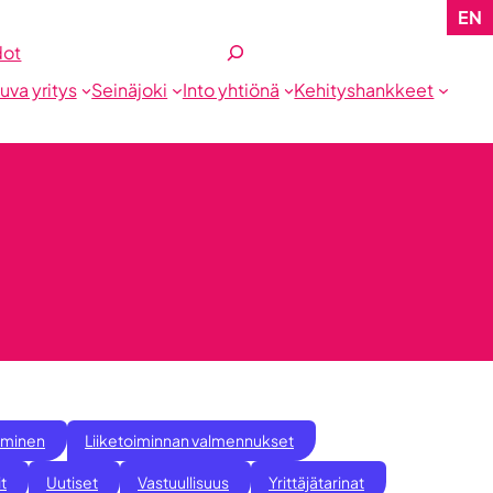
EN
Etsi
dot
tuva yritys
Seinäjoki
Into yhtiönä
Kehityshankkeet
taminen
Liiketoiminnan valmennukset
it
Uutiset
Vastuullisuus
Yrittäjätarinat