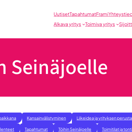
Uutiset
Tapahtumat
Frami
Yhteystie
Alkava yritys
Toimiva yritys
Sijoit
n Seinäjoelle
paikkana
Kansainvälistyminen
Liikeidea ja yrityksen perus
llenteet
Tapahtumat
Töihin Seinäjoelle
Toimitilat ja tont