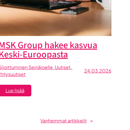
MSK Group hakee kasvua
Keski-Euroopasta
Sijoittuminen Seinäjoelle
, 
Uutiset
, 
24.03.2026
Yritysuutiset
:
Lue lisää
MSK
Group
hakee
kasvua
Vanhemmat artikkelit
»
Keski-