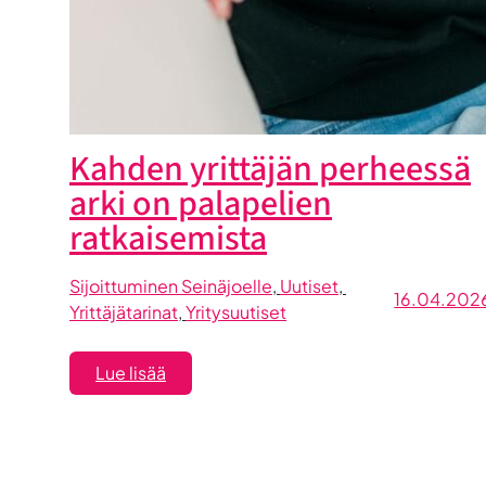
Kahden yrittäjän perheessä
arki on palapelien
ratkaisemista
Sijoittuminen Seinäjoelle
, 
Uutiset
, 
16.04.202
Yrittäjätarinat
, 
Yritysuutiset
:
Lue lisää
Kahden
yrittäjän
perheessä
arki