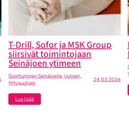
T-Drill, Sofor ja MSK Group
siirsivät toimintojaan
Seinäjoen ytimeen
Sijoittuminen Seinäjoelle
, 
Uutiset
, 
6
24.03.2026
Yritysuutiset
:
Lue lisää
T-
Drill,
Sofor
ja