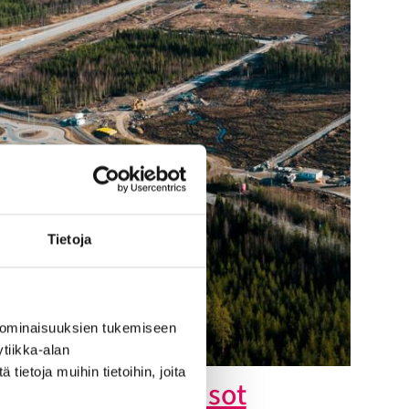
Tietoja
 ominaisuuksien tukemiseen
tiikka-alan
ietoja muihin tietoihin, joita
Datakeskuksella isot