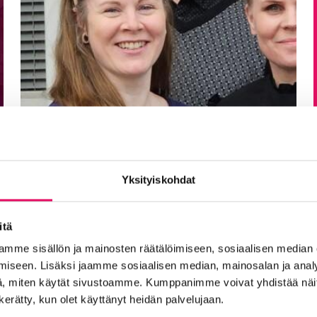
Yksityiskohdat
itä
mme sisällön ja mainosten räätälöimiseen, sosiaalisen median
iseen. Lisäksi jaamme sosiaalisen median, mainosalan ja analy
, miten käytät sivustoamme. Kumppanimme voivat yhdistää näitä t
TyöLakeus mukana
n kerätty, kun olet käyttänyt heidän palvelujaan.