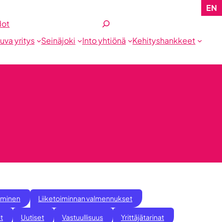
EN
Etsi
dot
tuva yritys
Seinäjoki
Into yhtiönä
Kehityshankkeet
taminen
Liiketoiminnan valmennukset
it
Uutiset
Vastuullisuus
Yrittäjätarinat