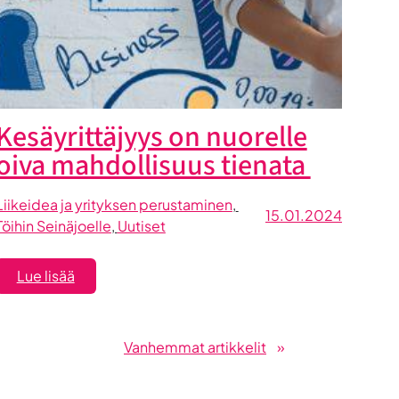
Kesäyrittäjyys on nuorelle
oiva mahdollisuus tienata
Liikeidea ja yrityksen perustaminen
, 
15.01.2024
Töihin Seinäjoelle
, 
Uutiset
:
Lue lisää
Kesäyrittäjyys
on
nuorelle
Vanhemmat artikkelit
»
oiva
mahdollisuus