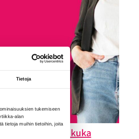
Tietoja
 ominaisuuksien tukemiseen
tiikka-alan
ietoja muihin tietoihin, joita
Mikä täsmätyö ja kuka