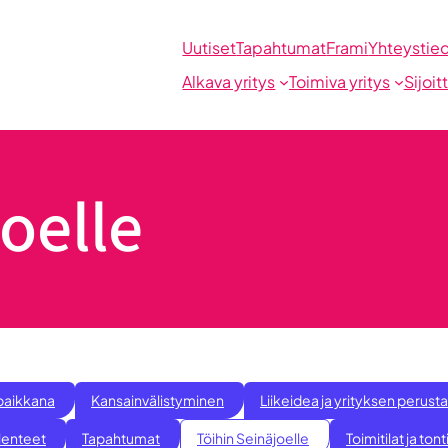
Uutiset
Tapahtumat
Frami
Yhteystie
Alkava yritys
Toimiva yritys
Sijoit
oelle
paikkana
Kansainvälistyminen
Liikeidea ja yrityksen perus
llenteet
Tapahtumat
Töihin Seinäjoelle
Toimitilat ja tont