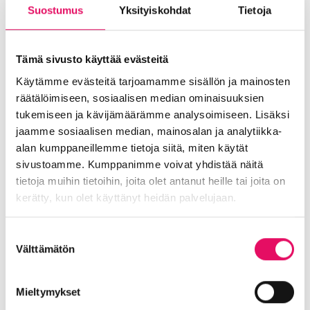
Suostumus
Yksityiskohdat
Tietoja
Tärkeä Seinäjoen vetovoiman mittari on
uusien yritysten sijoittuminen. Tänä vuonna
olemme Intossa saaneet olla mukana 28
Tämä sivusto käyttää evästeitä
maakunnan ulkopuolisen yrityksen
Käytämme evästeitä tarjoamamme sisällön ja mainosten
sijoittumisessa Seinäjoelle. Lisääkin mahtuu,
räätälöimiseen, sosiaalisen median ominaisuuksien
meillä on tilaa yritysten kasvulle ja vahva
tukemiseen ja kävijämäärämme analysoimiseen. Lisäksi
tahto pitää puitteet kunnossa.
jaamme sosiaalisen median, mainosalan ja analytiikka-
alan kumppaneillemme tietoja siitä, miten käytät
Hyvää joulua ja onnellista uutta vuotta,
sivustoamme. Kumppanimme voivat yhdistää näitä
Leena Perämäki
, t
oimitusjohtaja
tietoja muihin tietoihin, joita olet antanut heille tai joita on
kerätty, kun olet käyttänyt heidän palvelujaan.
Tietosuojaseloste >
Suostumuksen
Välttämätön
valinta
Mieltymykset