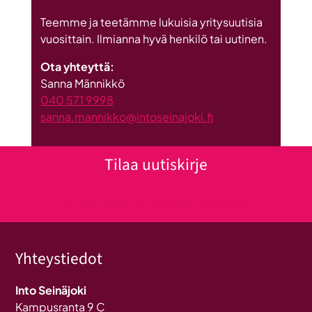
Teemme ja teetämme lukuisia yritysuutisia
vuosittain. Ilmianna hyvä henkilö tai uutinen.
Ota yhteyttä:
Sanna Männikkö
040 571 9998
sanna.mannikko@intoseinajoki.fi
Tilaa uutiskirje
Klikkaa tästä uutiskirjeen tilaukseen
Yhteystiedot
Into Seinäjoki
Kampusranta 9 C