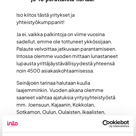
Iso kiitos tästä yritykset ja
yhteistyökumppanit!
Ja ei, vaikka palkintoja on viime vuosina
sadellut, emme ole tottuneet ykkössijaan.
Palaute velvoittaa jatkuvaan parantamiseen.
Intossa olemme vuoden mittaan lunastaneet
lupausta yrittäjäystävällisyydestä yhteensä
noin 4500 asiakaskohtaamisessa.
Seinäjoen tarinaa halutaan kuulla
laajemminkin. Vuoden aikana olemme
saaneet vaihtaa ajatuksia yritysyhteistyöstä
mm. Joensuun, Kajaanin, Kokkolan,
Sotkamon, Oulun, Oulaisten, Ikaalisten,
Kotkan ja Haminan kanssa. Vieraat ovat
tervetulleita, hyviä käytäntöjä vaihtamalla
palvelemme itse kukin yrityksiä paremmin.