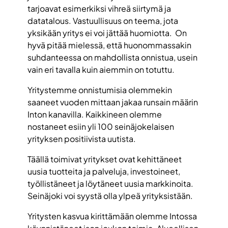
tarjoavat esimerkiksi vihreä siirtymä ja
datatalous. Vastuullisuus on teema, jota
yksikään yritys ei voi jättää huomiotta. On
hyvä pitää mielessä, että huonommassakin
suhdanteessa on mahdollista onnistua, usein
vain eri tavalla kuin aiemmin on totuttu.
Yritystemme onnistumisia olemmekin
saaneet vuoden mittaan jakaa runsain määrin
Inton kanavilla. Kaikkineen olemme
nostaneet esiin yli 100 seinäjokelaisen
yrityksen positiivista uutista.
Täällä toimivat yritykset ovat kehittäneet
uusia tuotteita ja palveluja, investoineet,
työllistäneet ja löytäneet uusia markkinoita.
Seinäjoki voi syystä olla ylpeä yrityksistään.
Yritysten kasvua kirittämään olemme Intossa