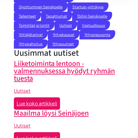
Sijoittuminen Seinäjoelle
Startup-yrittäjyys
Tallenteet
Tapahtumat
Töihin Seinäjoelle
Toimitilat ja tontit
Uutiset
Vastuullisuus
Yrittäjätarinat
Yrityskaupat
Yritysneuvonta
Yritysrahoitus
Yritysuutiset
Uusimmat uutiset
Liiketoiminta lentoon -
valmennuksessa hyödyt ryhmän
tuesta
Uutiset
:
Lue koko artikkeli
Liiketoiminta
Maailma löysi Seinäjoen
lentoon
-
Uutiset
valmennuksessa
: