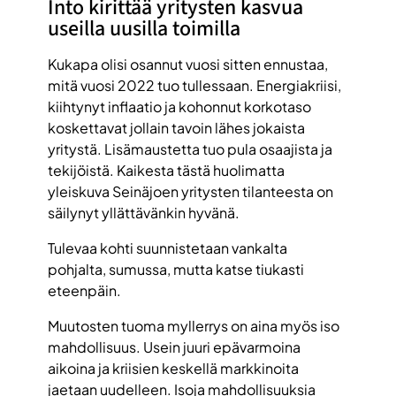
Into kirittää yritysten kasvua
useilla uusilla toimilla
Kukapa olisi osannut vuosi sitten ennustaa,
mitä vuosi 2022 tuo tullessaan. Energiakriisi,
kiihtynyt inflaatio ja kohonnut korkotaso
koskettavat jollain tavoin lähes jokaista
yritystä. Lisämaustetta tuo pula osaajista ja
tekijöistä. Kaikesta tästä huolimatta
yleiskuva Seinäjoen yritysten tilanteesta on
säilynyt yllättävänkin hyvänä.
Tulevaa kohti suunnistetaan vankalta
pohjalta, sumussa, mutta katse tiukasti
eteenpäin.
Muutosten tuoma myllerrys on aina myös iso
mahdollisuus. Usein juuri epävarmoina
aikoina ja kriisien keskellä markkinoita
jaetaan uudelleen. Isoja mahdollisuuksia