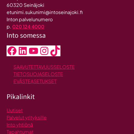
60320 Seinäjoki
etunimi.sukunimi@intoseinajoki.fi
Inton palvelunumero
p.
020 124 4000
Into somessa
Facebook
LinkedIn
YouTube
Instagram
TikTok
SAAVUTETTAVUUSSELOSTE
TIETOSUOJASELOSTE
EVÄSTEASETUKSET
Pikalinkit
Uutiset
Palvelut yrityksille
Into yhtiönä
Tapahtumat