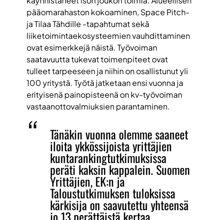
käynnistäneet ison joukon toimia. Alueellisen
pääomarahaston kokoaminen, Space Pitch-
ja Tilaa Tähdille -tapahtumat sekä
liiketoimintaekosysteemien vauhdittaminen
ovat esimerkkejä näistä. Työvoiman
saatavuutta tukevat toimenpiteet ovat
tulleet tarpeeseen ja niihin on osallistunut yli
100 yritystä. Työtä jatketaan ensi vuonna ja
erityisenä painopisteenä on kv-työvoiman
vastaanottovalmiuksien parantaminen.
Tänäkin vuonna olemme saaneet
iloita ykkössijoista yrittäjien
kuntarankingtutkimuksissa
peräti kaksin kappalein. Suomen
Yrittäjien, EK:n ja
Taloustutkimuksen tuloksissa
kärkisija on saavutettu yhteensä
jo 13 perättäistä kertaa.