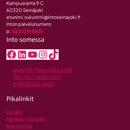
Kampusranta 9 C
60320 Seinäjoki
etunimi.sukunimi@intoseinajoki.fi
Inton palvelunumero
p.
020 124 4000
Into somessa
Facebook
LinkedIn
YouTube
Instagram
TikTok
SAAVUTETTAVUUSSELOSTE
TIETOSUOJASELOSTE
EVÄSTEASETUKSET
Pikalinkit
Uutiset
Palvelut yrityksille
Into yhtiönä