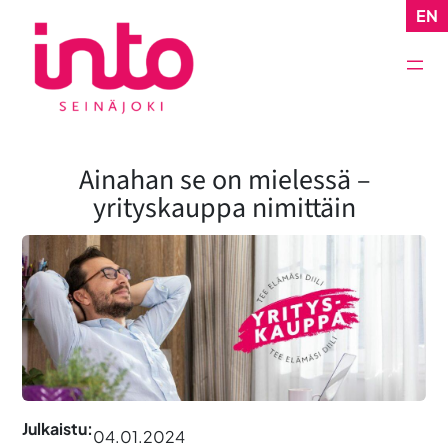
Siirry
EN
sisältöön
Ainahan se on mielessä –
yrityskauppa nimittäin
Julkaistu:
04.01.2024