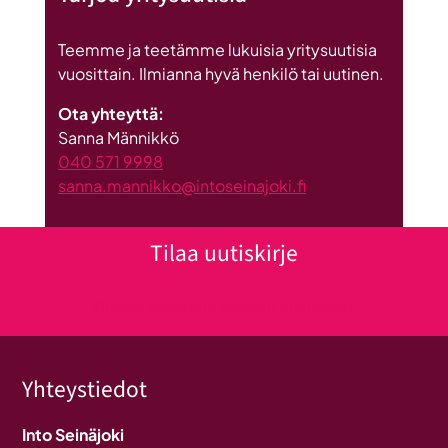
Teemme ja teetämme lukuisia yritysuutisia
vuosittain. Ilmianna hyvä henkilö tai uutinen.
Ota yhteyttä:
Sanna Männikkö
040 571 9998
sanna.mannikko@intoseinajoki.fi
Tilaa uutiskirje
Klikkaa tästä uutiskirjeen tilaukseen
Yhteystiedot
Into Seinäjoki