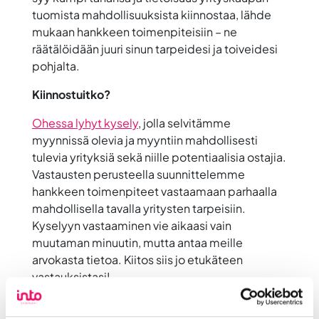
tuomista mahdollisuuksista kiinnostaa, lähde
mukaan hankkeen toimenpiteisiin – ne
räätälöidään juuri sinun tarpeidesi ja toiveidesi
pohjalta.
Kiinnostuitko?
Ohessa lyhyt kysely
, jolla selvitämme
myynnissä olevia ja myyntiin mahdollisesti
tulevia yrityksiä sekä niille potentiaalisia ostajia.
Vastausten perusteella suunnittelemme
hankkeen toimenpiteet vastaamaan parhaalla
mahdollisella tavalla yritysten tarpeisiin.
Kyselyyn vastaaminen vie aikaasi vain
muutaman minuutin, mutta antaa meille
arvokasta tietoa. Kiitos siis jo etukäteen
vastauksistasi!
Yksin tämän asian kanssa ei onneksi tarvitse