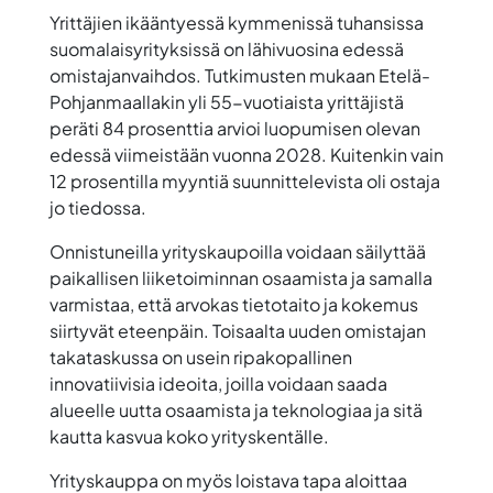
Yrittäjien ikääntyessä kymmenissä tuhansissa
suomalaisyrityksissä on lähivuosina edessä
omistajanvaihdos. Tutkimusten mukaan Etelä-
Pohjanmaallakin yli 55-vuotiaista yrittäjistä
peräti 84 prosenttia arvioi luopumisen olevan
edessä viimeistään vuonna 2028. Kuitenkin vain
12 prosentilla myyntiä suunnittelevista oli ostaja
jo tiedossa.
Onnistuneilla yrityskaupoilla voidaan säilyttää
paikallisen liiketoiminnan osaamista ja samalla
varmistaa, että arvokas tietotaito ja kokemus
siirtyvät eteenpäin. Toisaalta uuden omistajan
takataskussa on usein ripakopallinen
innovatiivisia ideoita, joilla voidaan saada
alueelle uutta osaamista ja teknologiaa ja sitä
kautta kasvua koko yrityskentälle.
Yrityskauppa on myös loistava tapa aloittaa