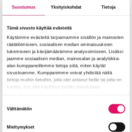
olla, sillä tässä SeAmkin hallinnoimassa
Suostumus
Yksityiskohdat
Tietoja
hankkeessa on Inton lisäksi osatoteuttajina
myös Alavuden Kehitys, Järvi-Pohjanmaan
Yrityspalvelut Oy sekä Ahtärin kaupunki.
Tämä sivusto käyttää evästeitä
Hanketta rahoittaa Etelä-Pohjanmaan liitto
(oikeudenmukaisen siirtymän rahasto – JTF).
Käytämme evästeitä tarjoamamme sisällön ja mainosten
räätälöimiseen, sosiaalisen median ominaisuuksien
tukemiseen ja kävijämäärämme analysoimiseen. Lisäksi
jaamme sosiaalisen median, mainosalan ja analytiikka-
alan kumppaneillemme tietoja siitä, miten käytät
Jaa artikkeli
sivustoamme. Kumppanimme voivat yhdistää näitä
somessa
tietoja muihin tietoihin, joita olet antanut heille tai joita on
kerätty, kun olet käyttänyt heidän palvelujaan.
Siirry Uutiset-sivulle
Uutiskategoriat
Tietosuojaseloste >
Suostumuksen
Välttämätön
Blogi
Digitalisaatio
Ekosysteemi
valinta
Into työpaikkana
Kansainvälistyminen
Liikeidea ja yrityksen perustaminen
Mieltymykset