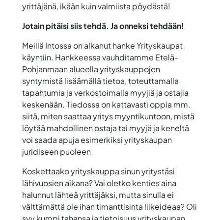
yrittäjänä, ikään kuin valmiista pöydästä!
Jotain pitäisi siis tehdä. Ja onneksi tehdään!
Meillä Intossa on alkanut hanke Yrityskaupat
käyntiin. Hankkeessa vauhditamme Etelä-
Pohjanmaan alueella yrityskauppojen
syntymistä lisäämällä tietoa, toteuttamalla
tapahtumia ja verkostoimalla myyjiä ja ostajia
keskenään. Tiedossa on kattavasti oppia mm.
siitä, miten saattaa yritys myyntikuntoon, mistä
löytää mahdollinen ostaja tai myyjä ja keneltä
voi saada apuja esimerkiksi yrityskaupan
juridiseen puoleen.
Koskettaako yrityskauppa sinun yritystäsi
lähivuosien aikana? Vai oletko kenties aina
halunnut lähteä yrittäjäksi, mutta sinulla ei
välttämättä ole ihan timanttisinta liikeideaa? Oli
syy kumpi tahansa ja tietoisuus yrityskaupan