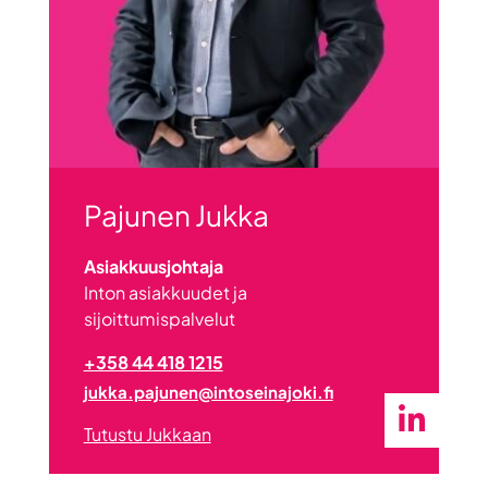
Pajunen Jukka
Asiakkuusjohtaja
Inton asiakkuudet ja
sijoittumispalvelut
+358 44 418 1215
jukka.pajunen@intoseinajoki.fi
Tutustu Jukkaan