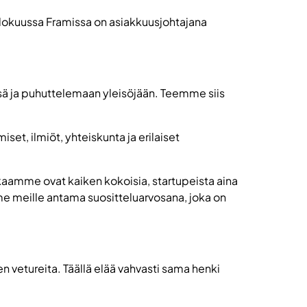
 Elokuussa Framissa on asiakkuusjohtajana
ä ja puhuttelemaan yleisöjään. Teemme siis
et, ilmiöt, yhteiskunta ja erilaiset
kkaamme ovat kaiken kokoisia, startupeista aina
mme meille antama suositteluarvosana, joka on
n vetureita. Täällä elää vahvasti sama henki