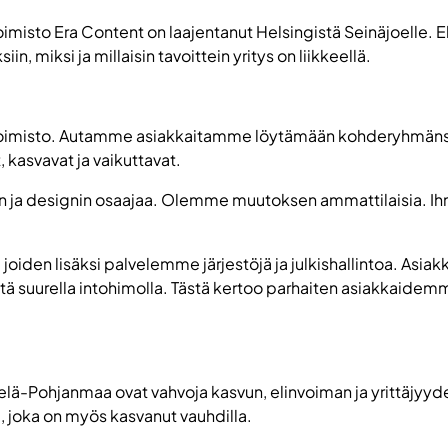
itoimisto Era Content on laajentanut Helsingistä Seinäjoelle.
in, miksi ja millaisin tavoittein yritys on liikkeellä.
intitoimisto. Autamme asiakkaitamme löytämään kohderyhmäns
kasvavat ja vaikuttavat.
än ja designin osaajaa. Olemme muutoksen ammattilaisia. Ihmis
oiden lisäksi palvelemme järjestöjä ja julkishallintoa. Asia
htä suurella intohimolla. Tästä kertoo parhaiten asiakkaide
telä-Pohjanmaa ovat vahvoja kasvun, elinvoiman ja yrittäjyyde
 joka on myös kasvanut vauhdilla.