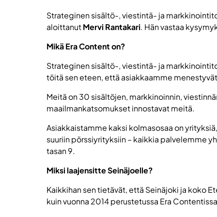
Strateginen sisältö-, viestintä- ja markkinoint
aloittanut
Mervi Rantakari
. Hän vastaa kysymyksi
Mikä Era Content on?
Strateginen sisältö-, viestintä- ja markkino
töitä sen eteen, että asiakkaamme menestyvät, 
Meitä on 30 sisältöjen, markkinoinnin, viestinn
maailmankatsomukset innostavat meitä.
Asiakkaistamme kaksi kolmasosaa on yrityksiä, j
suuriin pörssiyrityksiin – kaikkia palvelemme y
tasan 9.
Miksi laajensitte Seinäjoelle?
Kaikkihan sen tietävät, että Seinäjoki ja koko E
kuin vuonna 2014 perustetussa Era Contentissa,