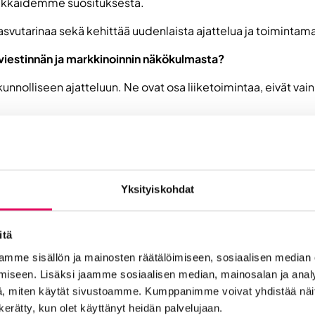
iakkaidemme suosituksesta.
asvutarinaa sekä kehittää uudenlaista ajattelua ja toimint
yt viestinnän ja markkinoinnin näkökulmasta?
 kunnolliseen ajatteluun. Ne ovat osa liiketoimintaa, eivät v
t nyt paljon kumppanoitumista: mistä löytää oikeaa osaamis
, johdon konsultointia, erilaisia strategioita, sisältö- ja s
an tiiminsä vahvistukseksi tai ulkoistaa jonkin osan toiminn
Yksityiskohdat
 asiakkaiden auttamisessa?
ä vuotta – aluksi Hesarin kesätoimittajana, myöhemmin Rak
itä
sältömarkkinoinnin pariin A-lehdissä. Halusin kehittää itseäni 
mme sisällön ja mainosten räätälöimiseen, sosiaalisen median
iseen. Lisäksi jaamme sosiaalisen median, mainosalan ja analy
Omat vahvuuteni ovat toimittajalle luontainen uteliaisuus, ky
, miten käytät sivustoamme. Kumppanimme voivat yhdistää näitä t
sumisen toimialojen parissa, mutta yrittäjyys itsessään alast
n kerätty, kun olet käyttänyt heidän palvelujaan.