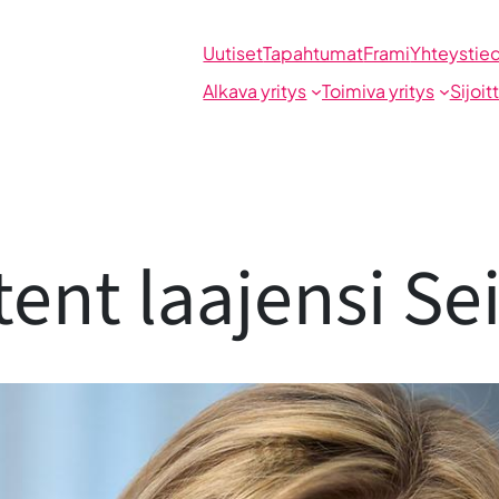
Uutiset
Tapahtumat
Frami
Yhteystie
Alkava yritys
Toimiva yritys
Sijoit
ent laajensi Se