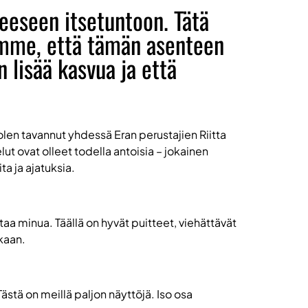
eeseen itsetuntoon. Tätä
komme, että tämän asenteen
 lisää kasvua ja että
len tavannut yhdessä Eran perustajien Riitta
lut ovat olleet todella antoisia – jokainen
a ja ajatuksia.
taa minua. Täällä on hyvät puitteet, viehättävät
kkaan.
stä on meillä paljon näyttöjä. Iso osa