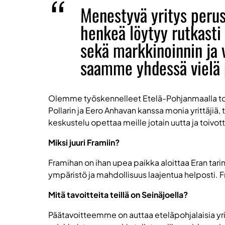
Menestyvä yritys perus
henkeä löytyy rutkasti
sekä markkinoinnin ja v
saamme yhdessä vielä p
Olemme työskennelleet Etelä-Pohjanmaalla toimi
Pollarin ja Eero Anhavan kanssa monia yrittäjiä,
keskustelu opettaa meille jotain uutta ja toiv
Miksi juuri Framiin?
Framihan on ihan upea paikka aloittaa Eran tarin
ympäristö ja mahdollisuus laajentua helposti. F
Mitä tavoitteita teillä on Seinäjoella?
Päätavoitteemme on auttaa eteläpohjalaisia yrit