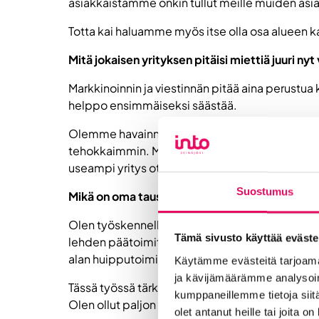
asiakkaistamme onkin tullut meille muiden as
Totta kai haluamme myös itse olla osa alueen k
Mitä jokaisen yrityksen pitäisi miettiä juuri n
Markkinoinnin ja viestinnän pitää aina perustua
helppo ensimmäiseksi säästää.
Olemme havainneet, että organisaatiot miettivä
tehokkaimmin. Meiltä tilataan paljon bränditöitä
useampi yritys ottaa meitä vuokratyöntekijän om
Suostumus
Mikä on oma taustasi ja mitkä ovat vahvuutesi
Olen työskennellyt mediataloissa parikymment
Tämä sivusto käyttää eväste
lehden päätoimittajana. Toimituksesta siirryin si
alan huipputoimistoksi.
Käytämme evästeitä tarjoama
ja kävijämäärämme analysoim
Tässä työssä tärkeää on luontainen uteliaisuus. 
kumppaneillemme tietoja siitä
Olen ollut paljon tekemisissä rakentamisen ja a
olet antanut heille tai joita o