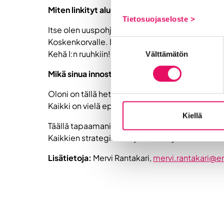
Miten linkityt alueeseemme ja miksi tällainen v
Tietosuojaseloste >
Itse olen uuspohjalainen, mutta mieheni on ait
Koskenkorvalle. Ihastuin eteläpohjalaiseen elämä
Suostumuksen
Kehä I:n ruuhkiin!
Välttämätön
valinta
Mikä sinua innostaa eniten juuri nyt?
Oloni on tällä hetkellä kuin koululaisella syksyi
Kaikki on vielä epäselvää, mutta sitkeällä työn
Kiellä
Täällä tapaamani ihmiset sekä upeiden tarinoid
Kaikkien strategioiden ja menestystarinoiden ta
Lisätietoja:
Mervi Rantakari,
mervi.rantakari@