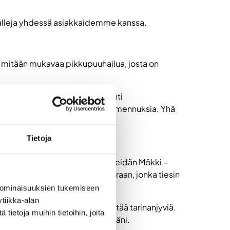
amalleja yhdessä asiakkaidemme kanssa.
ain mitään mukavaa pikkupuuhailua, josta on
ta ja kuinka hoitaa markkinointi
omesuunnitelmia sekä viestintävalmennuksia. Yhä
oistaan meille.
Tietoja
ennuslehden toimittajana ja Meidän Mökki -
edelleen, ja siksi hain töihin Eraan, jonka tiesin
 ominaisuuksien tukemiseen
tiikka-alan
ky nähdä kokonaisuuksia ja löytää tarinanjyviä.
ietoja muihin tietoihin, joita
a riippumatta on lähellä sydäntäni.