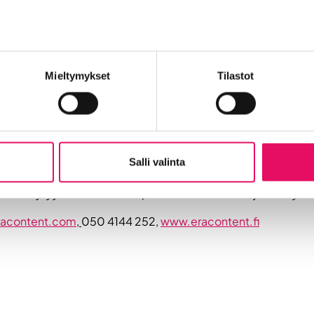
alinta?
o eteläpohjalainen, syntyjään Peräseinäjoelta. Kun pandemi
ntyyliin ja alueeseen ja nyt asun vakituisesti Ilmajoella. Vi
Mieltymykset
Tilastot
sin, tuntuu kuin aloittaisin uutta opiskeluvaihetta – ja niinhän
teolla ja perusteellisella ajattelulla pääsemme eteenpäin.
Salli valinta
en yritykset saavat minut innostumaan ja häkeltymään – tää
kaa löytyy aina bisneksen perusasia eli ihmiset, jotka löytä
eracontent.com
,
050 4144 252,
www.eracontent.fi