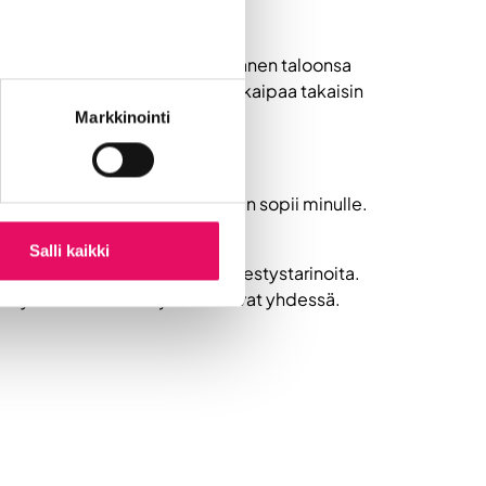
a alkoi, muutimme Tuusulasta hänen taloonsa
ihdyn täällä erinomaisesti enkä kaipaa takaisin
Markkinointi
 nyt teenkin. Uuden starttaaminen sopii minulle.
Salli kaikki
llä on luotu uskomattomia menestystarinoita.
vät yhteisen sävelen ja onnistuvat yhdessä.