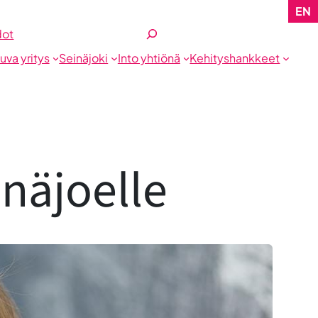
EN
Etsi
dot
tuva yritys
Seinäjoki
Into yhtiönä
Kehityshankkeet
inäjoelle