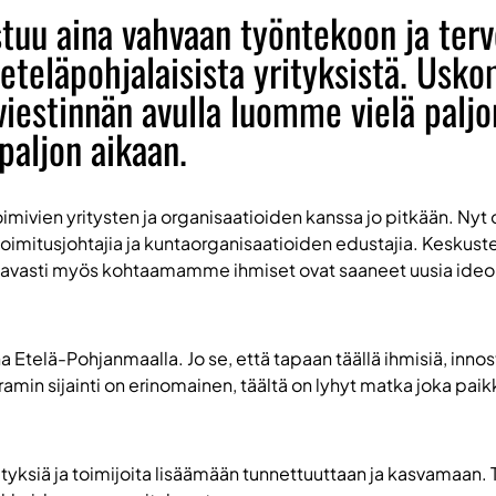
tuu aina vahvaan työntekoon ja terv
 eteläpohjalaisista yrityksistä. Us
iestinnän avulla luomme vielä paljon
aljon aikaan.
vien yritysten ja organisaatioiden kanssa jo pitkään. Nyt o
 toimitusjohtajia ja kuntaorganisaatioiden edustajia. Keskuste
ottavasti myös kohtaamamme ihmiset ovat saaneet uusia ideoit
a Etelä-Pohjanmaalla. Jo se, että tapaan täällä ihmisiä, innos
ramin sijainti on erinomainen, täältä on lyhyt matka joka pai
yksiä ja toimijoita lisäämään tunnettuuttaan ja kasvamaan. Tä