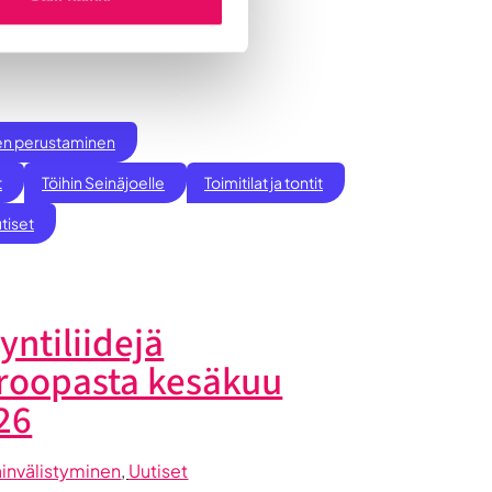
ksen perustaminen
t
Töihin Seinäjoelle
Toimitilat ja tontit
tiset
yntiliidejä
roopasta kesäkuu
26
invälistyminen
, 
Uutiset