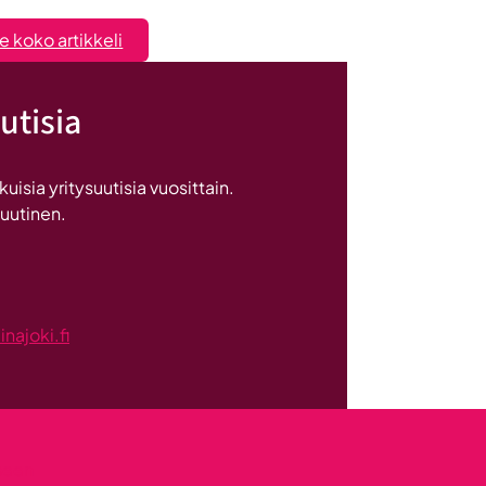
:
e koko artikkeli
Myyntiliidejä
Euroopasta
utisia
kesäkuu
2026
sia yritysuutisia vuosittain.
 uutinen.
ajoki.fi
kseen