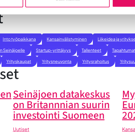
t
Into työpaikkana
Kansainvälistyminen
Liikeidea ja yrity
n Seinäjoelle
Startup-yrittäjyys
Tallenteet
Tapahtuma
Yrityskaupat
Yritysneuvonta
Yritysrahoitus
Yritysuu
set
oen
Seinäjoen datakeskus
My
on Britannnian suurin
Eu
investointi Suomeen
20
Uutiset
Kansa