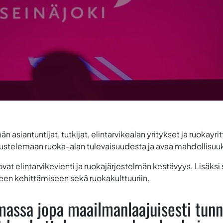
asiantuntijat, tutkijat, elintarvikealan yritykset ja ruokayri
stelemaan ruoka-alan tulevaisuudesta ja avaa mahdollisuuks
t elintarvikevienti ja ruokajärjestelmän kestävyys. Lisäks
een kehittämiseen sekä ruokakulttuuriin.
assa jopa maailmanlaajuisesti tunn