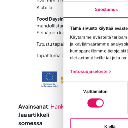
ovat mm. Leena Laitinen (Alko), Veera Virtan
Klubilla.
Suostumus
Food Daysin
järjestävät Into Seinäjoki, Hel
mahdollistamassa tapahtumaa rahoittavat Eu
Tämä sivusto käyttää eväste
Seinäjoen kaupunki, Etelä-Pohjanmaan lii
Käytämme evästeitä tarjoama
Tutustu tapahtumaan ja rekisteröidy:
www.f
ja kävijämäärämme analysoim
kumppaneillemme tietoja siitä
Tapahtuma on MAKSUTON.
olet antanut heille tai joita o
Tietosuojaseloste >
Suostumuksen
Välttämätön
valinta
Avainsanat
:
Hankkeet
, 
Kansainvälisyys
, 
ru
Jaa artikkeli
somessa
Kiellä