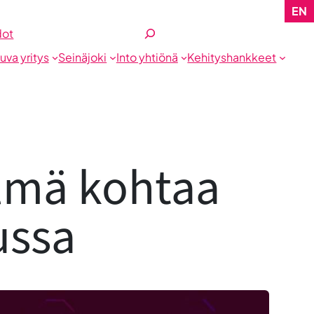
EN
Etsi
dot
tuva yritys
Seinäjoki
Into yhtiönä
Kehityshankkeet
elmä kohtaa
ussa