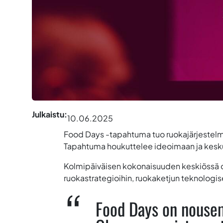
Julkaistu:
10.06.2025
Food Days -tapahtuma tuo ruokajärjestelmän 
Tapahtuma houkuttelee ideoimaan ja kesku
Kolmipäiväisen kokonaisuuden keskiössä ova
ruokastrategioihin, ruokaketjun teknologis
Food Days on nousem