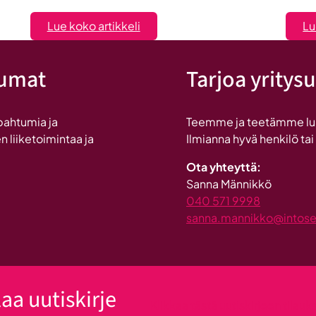
:
Lue koko artikkeli
Lu
Seinäjoen
datakeskus
tumat
Tarjoa yritysu
on
Britannnian
suurin
pahtumia ja
Teemme ja teetämme lukui
investointi
n liiketoimintaa ja
Ilmianna hyvä henkilö tai
Suomeen
Ota yhteyttä:
Sanna Männikkö
040 571 9998
sanna.mannikko@intosein
laa uutiskirje
Klikkaa tästä uutiskirjeen tilau