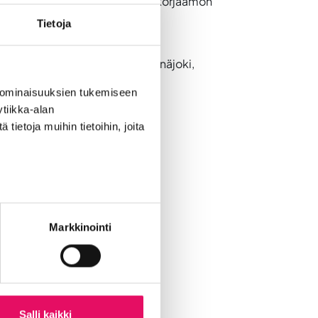
 18. syyskuuta järjestetään Rytmikorjaamon
Tietoja
keakoulu. Hankkeita, jotka ovat
ovat mahdollistamassa Into Seinäjoki,
 ominaisuuksien tukemiseen
tiikka-alan
ietoja muihin tietoihin, joita
Markkinointi
Salli kaikki