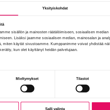
en (Valio) ja Kari Herukka (Best In). Seminaarisisällöt 17. ja
Yksityiskohdat
singin yliopiston Ruralia-instituutti ja Seinäjoen ammattikor
roopan unioni ja Seinäjoen kaupunki. Kutsuvierasillallista 
itä
tto, Foodwest ja Seinäjoen ammattikorkeakoulu.
mme sisällön ja mainosten räätälöimiseen, sosiaalisen median
ooddays.fi
iseen. Lisäksi jaamme sosiaalisen median, mainosalan ja analy
, miten käytät sivustoamme. Kumppanimme voivat yhdistää näitä t
n kerätty, kun olet käyttänyt heidän palvelujaan.
Mieltymykset
Tilastot
oka
Salli valinta