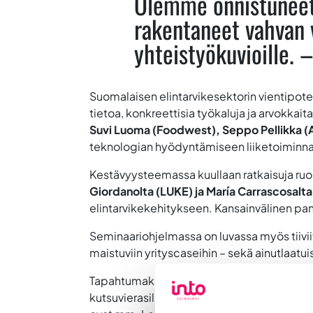
Olemme onnistuneet 
rakentaneet vahvan v
yhteistyökuvioille
. 
Suomalaisen elintarvikesektorin vientipote
tietoa, konkreettisia työkaluja ja arvokkaita
Suvi Luoma (Foodwest), Seppo Pellikka (At
teknologian hyödyntämiseen liiketoiminna
Kestävyysteemassa kuullaan ratkaisuja ruo
Giordanolta (LUKE) ja María Carrascosalta
elintarvikekehitykseen. Kansainvälinen pa
Seminaariohjelmassa on luvassa myös tiiviit
maistuviin yrityscaseihin – sekä ainutlaatui
Tapahtumakokonaisuus käynnistyy jo tiista
kutsuvierasillallinen,
Maistiaisia huomisest