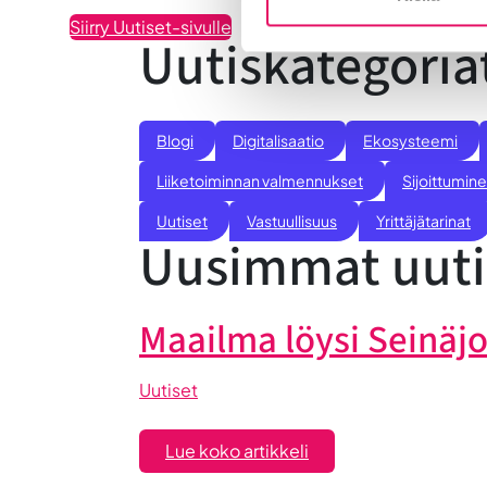
Siirry Uutiset-sivulle
Uutiskategoria
Blogi
Digitalisaatio
Ekosysteemi
Liiketoiminnan valmennukset
Sijoittumine
Uutiset
Vastuullisuus
Yrittäjätarinat
Uusimmat uuti
Maailma löysi Seinäj
Uutiset
:
Lue koko artikkeli
Maailma