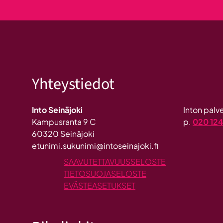
Yhteystiedot
Into Seinäjoki
Inton pal
Kampusranta 9 C
p.
020 12
60320 Seinäjoki
etunimi.sukunimi@intoseinajoki.fi
SAAVUTETTAVUUSSELOSTE
TIETOSUOJASELOSTE
EVÄSTEASETUKSET