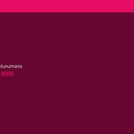
velunumero
4 4000