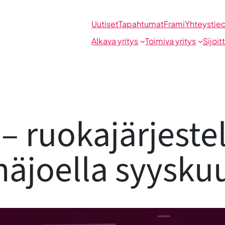
Uutiset
Tapahtumat
Frami
Yhteystie
Alkava yritys
Toimiva yritys
Sijoit
– ruokajärjest
näjoella syysku