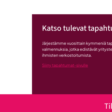
löysi
Seinäjoen
Katso tulevat tapah
Järjestämme vuosittain kymmeniä ta
valmennuksia, jotka edistävät yrityste
ihmisten verkostoitumista.
Siirry tapahtumat-sivulle
Ti