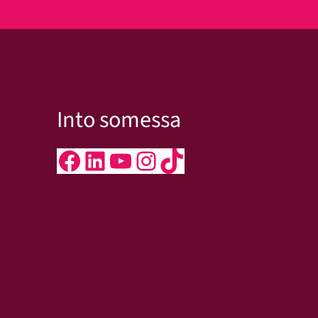
Into somessa
Facebook
LinkedIn
YouTube
Instagram
TikTok