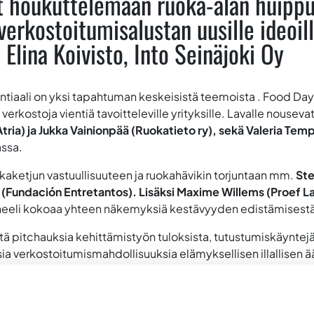
houkuttelemaan ruoka-alan huippuo
erkostoitumisalustan uusille ideoille
– Elina Koivisto, Into Seinäjoki Oy
ntiaali on yksi tapahtuman keskeisistä teemoista . Food Day
 verkostoja vientiä tavoitteleville yrityksille. Lavalle nouseva
ria) ja Jukka Vainionpää (Ruokatieto ry), sekä Valeria Tem
ssa.
kaketjun vastuullisuuteen ja ruokahävikin torjuntaan mm.
Ste
 (Fundación Entretantos). Lisäksi Maxime Willems (Proef L
neeli kokoaa yhteen näkemyksiä kestävyyden edistämisestä y
ä pitchauksia kehittämistyön tuloksista, tutustumiskäyntejä 
sia verkostoitumismahdollisuuksia elämyksellisen illallisen ä
ina 16.9. vapaamuotoisella verkostoitumistapaamisella Bar 
a
, joka kokoaa ruoka-alan johtajia ja päättäjiä keskustelemaan