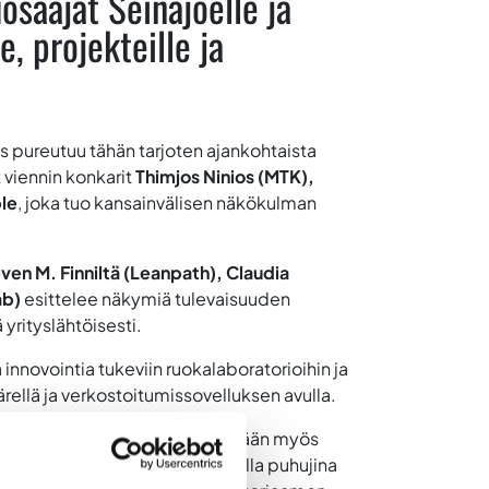
saajat Seinäjoelle ja
, projekteille ja
s pureutuu tähän tarjoten ajankohtaista
t viennin konkarit
Thimjos Ninios (MTK),
ple
, joka tuo kansainvälisen näkökulman
ven M. Finniltä (Leanpath), Claudia
ab)
esittelee näkymiä tulevaisuuden
rityslähtöisesti.
innovointia tukeviin ruokalaboratorioihin ja
ärellä ja verkostoitumissovelluksen avulla.
Kabackassa. Tiistaina järjestetään myös
 alan tulevaisuudesta. Illallisella puhujina