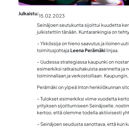
Julkaistu:
15.02.2023
Seinäjoen seutukunta sijoittui kuudetta ke
julkistettiin tänään. Kuntarankingia on teh
– Ykkössija on hieno saavutus ja iloinen uut
toimitusjohtaja
Leena Perämäki
linjaa.
– Uudessa strategiassa kaupunki on nostanu
esimerkiksi ratkaisuhakuista asennetta ja n
toiminnallaan ja verkostoillaan. Kaupungin, 
Perämäki on ylpeä Inton henkilökunnan si
– Tulokset esimerkiksi viime vuodelta kert
yrityksen sijoittumiseen Seinäjoelle, nosti
kertoo, että olemme todella aktiivisesti yht
– Seinäjoen seudusta sanottava, että kun kaks