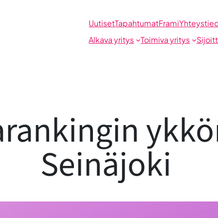
Uutiset
Tapahtumat
Frami
Yhteystie
Alkava yritys
Toimiva yritys
Sijoit
arankingin ykkö
Seinäjoki