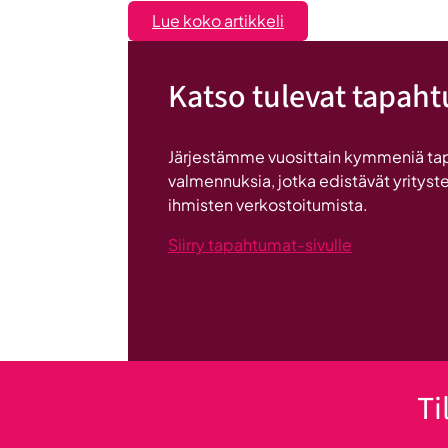
:
Lue koko artikkeli
Liiketoiminta
lentoon
Katso tulevat tapah
-
valmennuksessa
hyödyt
Järjestämme vuosittain kymmeniä ta
ryhmän
valmennuksia, jotka edistävät yrityste
tuesta
ihmisten verkostoitumista.
Siirry tapahtumat-sivulle
Ti