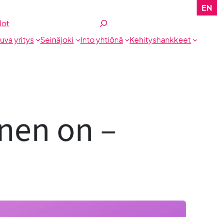
EN
Etsi
dot
tuva yritys
Seinäjoki
Into yhtiönä
Kehityshankkeet
nen on –