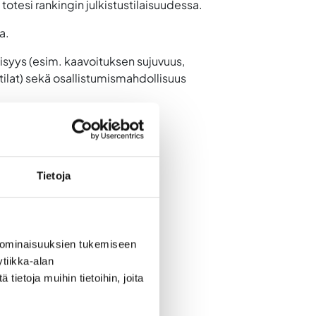
totesi rankingin julkistustilaisuudessa.
a.
öisyys (esim. kaavoituksen sujuvuus,
itilat) sekä osallistumismahdollisuus
Tietoja
 ominaisuuksien tukemiseen
tiikka-alan
ietoja muihin tietoihin, joita