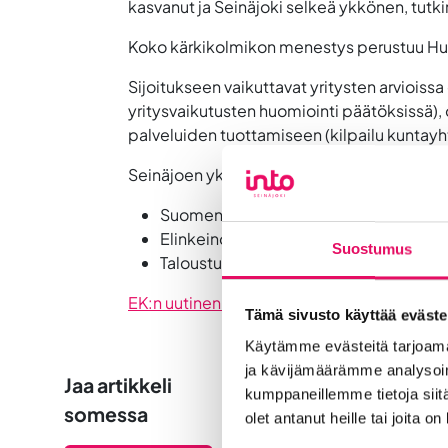
kasvanut ja Seinäjoki selkeä ykkönen, tutk
Koko kärkikolmikon menestys perustuu Huo
Sijoitukseen vaikuttavat yritysten arvioiss
yritysvaikutusten huomiointi päätöksissä), 
palveluiden tuottamiseen (kilpailu kuntayht
Seinäjoen ykkössijat kuntien imagotutkim
Suomen Yrittäjät 2016, 2018, 2020, 2
Elinkeinoelämän Keskusliiton kuntaran
Suostumus
Taloustutkimus, kuntien imago 2018, 
EK:n uutinen aiheesta täällä
Tämä sivusto käyttää eväste
Käytämme evästeitä tarjoama
ja kävijämäärämme analysoim
Jaa artikkeli
kumppaneillemme tietoja siitä
somessa
olet antanut heille tai joita o