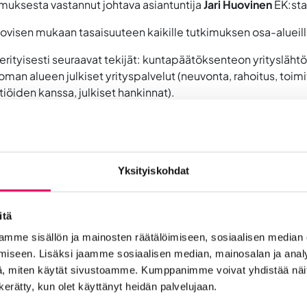
imuksesta vastannut johtava asiantuntija
Jari Huovinen
EK:sta 
visen mukaan tasaisuuteen kaikille tutkimuksen osa-alueill
a erityisesti seuraavat tekijät: kuntapäätöksenteon yritysläht
oman alueen julkiset yrityspalvelut (neuvonta, rahoitus, toim
iöiden kanssa, julkiset hankinnat).
uksissa
022
king 2013, 2015, 2017, 2019, 2021, 2023
Yksityiskohdat
2019, 2021, 2022
itä
mme sisällön ja mainosten räätälöimiseen, sosiaalisen median
iseen. Lisäksi jaamme sosiaalisen median, mainosalan ja analy
, miten käytät sivustoamme. Kumppanimme voivat yhdistää näitä t
n kerätty, kun olet käyttänyt heidän palvelujaan.