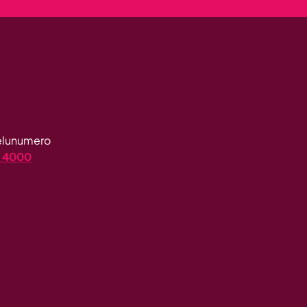
velunumero
4 4000