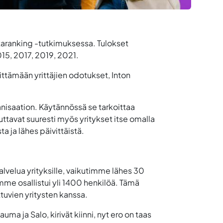
ntaranking -tutkimuksessa. Tulokset
015, 2017, 2019, 2021.
littämään yrittäjien odotukset, Inton
nisaation. Käytännössä se tarkoittaa
uttavat suuresti myös yritykset itse omalla
a ja lähes päivittäistä.
lvelua yrityksille, vaikutimme lähes 30
mme osallistui yli 1400 henkilöä. Tämä
ttuvien yritysten kanssa.
ma ja Salo, kirivät kiinni, nyt ero on taas