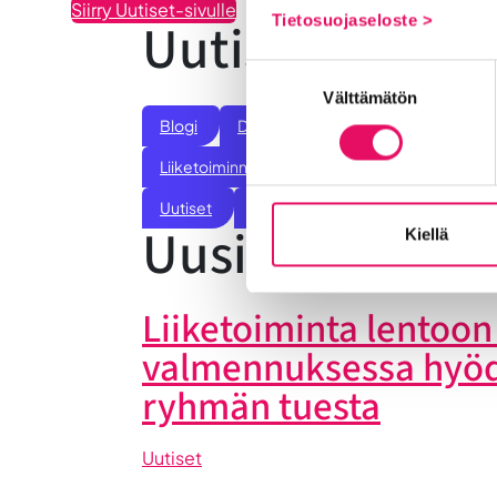
Siirry Uutiset-sivulle
Tietosuojaseloste >
Uutiskategoria
Suostumuksen
Välttämätön
valinta
Blogi
Digitalisaatio
Ekosysteemi
Liiketoiminnan valmennukset
Sijoittumine
Uutiset
Vastuullisuus
Yrittäjätarinat
Uusimmat uuti
Kiellä
Liiketoiminta lentoon 
valmennuksessa hyö
ryhmän tuesta
Uutiset