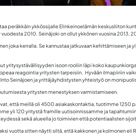
rtaa peräkkäin ykkössijalle Elinkeinoelämän keskusliiton ku
ty vuodesta 2010. Seinäjoki on ollut ykkönen vuosina 2013, 2
inen joka kerralla. Se kannustaa jatkuvaan kehittämiseen ja y
t yritysystävällisyyden isoon rooliin läpi koko kaupunkiorga
opeaa reagointia yritysten tarpeisiin. Hyvään ilmapiiriin vaik
Into Seinäjoen ja yrittäjäyhdistysten yhteistyö on monipuolist
toutumisesta yritysten menestyksen varmistamiseen.
ovat, että meillä oli 4500 asiakaskontaktia, tuotimme 1250 pa
mme yli 120 yritystä framille uutisoinnissamme ja tapahtumii
eydessä sekä alueella jo toimivien että potentiaalisten sijoi
i vuotta sitten näytti siltä, että kakkonen ja kolmonen eli Rau