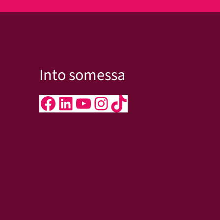
Into somessa
Facebook
LinkedIn
YouTube
Instagram
TikTok