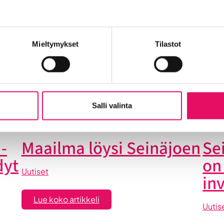
t
Mieltymykset
Tilastot
Into työpaikkana
Kansainvälistyminen
Liikeidea ja yrity
n Seinäjoelle
Startup-yrittäjyys
Tallenteet
Tapahtuma
Yrityskaupat
Yritysneuvonta
Yritysrahoitus
Yritysuu
set
Salli valinta
-
Maailma löysi Seinäjoen
Se
dyt
on
Uutiset
in
:
Lue koko artikkeli
Uutis
Maailma
löysi