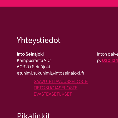
Yhteystiedot
Into Seinäjoki
Inton pal
Kampusranta 9 C
p.
020 12
60320 Seinäjoki
etunimi.sukunimi@intoseinajoki.fi
SAAVUTETTAVUUSSELOSTE
TIETOSUOJASELOSTE
EVÄSTEASETUKSET
Pikalinkit