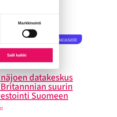
Markkinointi
ksen perustaminen
t
Töihin Seinäjoelle
Toimitilat ja tontit
tiset
Salli kaikki
inäjoen datakeskus
 Britannnian suurin
vestointi Suomeen
et