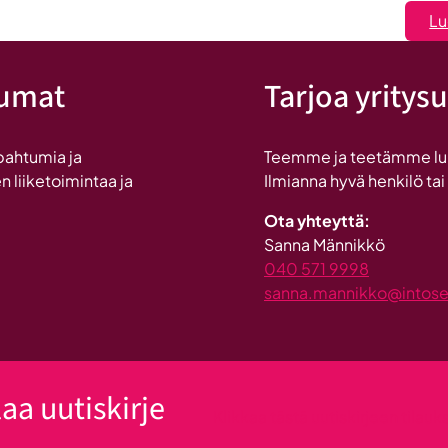
Lu
Seinäjoen
tumat
Tarjoa yritysu
pahtumia ja
Teemme ja teetämme lukui
n liiketoimintaa ja
Ilmianna hyvä henkilö tai
Ota yhteyttä:
Sanna Männikkö
040 571 9998
sanna.mannikko@intosein
laa uutiskirje
Klikkaa tästä uutiskirjeen tilau