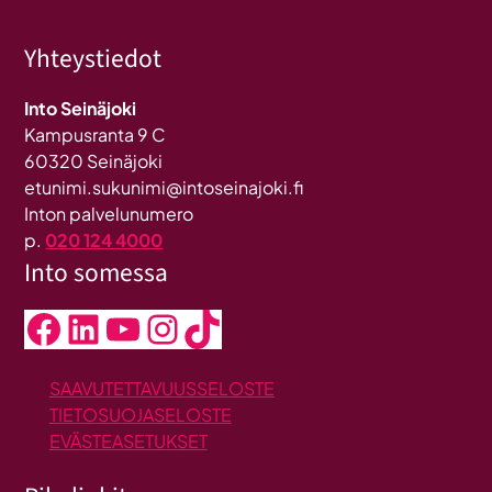
Yhteystiedot
Into Seinäjoki
Kampusranta 9 C
60320 Seinäjoki
etunimi.sukunimi@intoseinajoki.fi
Inton palvelunumero
p.
020 124 4000
Into somessa
Facebook
LinkedIn
YouTube
Instagram
TikTok
SAAVUTETTAVUUSSELOSTE
TIETOSUOJASELOSTE
EVÄSTEASETUKSET