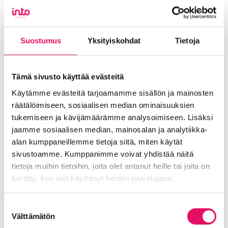
käytetään hyödyksi Seinäjoen lentoaseman
syksyllä valmistuvan vision ja
toimintasuunnitelman tekemisessä. Kyselyyn
pääset vastaamaan vielä koko kesän ajan
tästä
Suostumus
Yksityiskohdat
Tietoja
linkistä
.
Kuin vastauksena kyselyn tuloksiin Seinäjoen
Tämä sivusto käyttää evästeitä
lentoasemalta onkin starttaamassa syyskuussa
Käytämme evästeitä tarjoamamme sisällön ja mainosten
12. päivä lomalento Kreikan Rodokselle. Lippuja
räätälöimiseen, sosiaalisen median ominaisuuksien
on myynnissä matkanjärjestäjä
Aventoursin
tukemiseen ja kävijämäärämme analysoimiseen. Lisäksi
kotisivujen kautta. Varaa nyt syksyksi lippusi
jaamme sosiaalisen median, mainosalan ja analytiikka-
lämpöön!
alan kumppaneillemme tietoja siitä, miten käytät
sivustoamme. Kumppanimme voivat yhdistää näitä
tietoja muihin tietoihin, joita olet antanut heille tai joita on
kerätty, kun olet käyttänyt heidän palvelujaan.
Jaa artikkeli
somessa
Tietosuojaseloste >
Suostumuksen
Välttämätön
valinta
Siirry Uutiset-sivulle