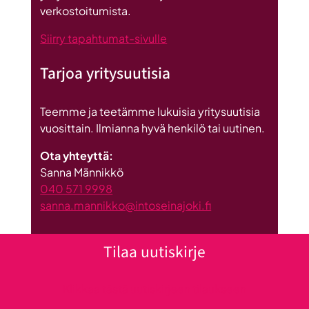
verkostoitumista.
Siirry tapahtumat-sivulle
Tarjoa yritysuutisia
Teemme ja teetämme lukuisia yritysuutisia
vuosittain. Ilmianna hyvä henkilö tai uutinen.
Ota yhteyttä:
Sanna Männikkö
040 571 9998
sanna.mannikko@intoseinajoki.fi
Tilaa uutiskirje
Klikkaa tästä uutiskirjeen tilaukseen