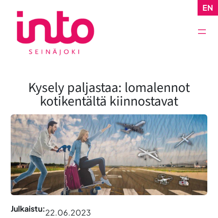
Siirry
EN
sisältöön
Kysely paljastaa: lomalennot
kotikentältä kiinnostavat
Julkaistu:
22.06.2023