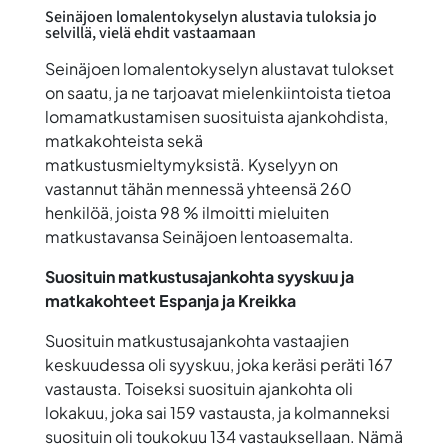
Seinäjoen lomalentokyselyn alustavia tuloksia jo
selvillä, vielä ehdit vastaamaan
Seinäjoen lomalentokyselyn alustavat tulokset
on saatu, ja ne tarjoavat mielenkiintoista tietoa
lomamatkustamisen suosituista ajankohdista,
matkakohteista sekä
matkustusmieltymyksistä. Kyselyyn on
vastannut tähän mennessä yhteensä 260
henkilöä, joista 98 % ilmoitti mieluiten
matkustavansa Seinäjoen lentoasemalta.
Suosituin matkustusajankohta syyskuu ja
matkakohteet Espanja ja Kreikka
Suosituin matkustusajankohta vastaajien
keskuudessa oli syyskuu, joka keräsi peräti 167
vastausta. Toiseksi suosituin ajankohta oli
lokakuu, joka sai 159 vastausta, ja kolmanneksi
suosituin oli toukokuu 134 vastauksellaan. Nämä