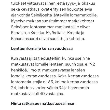
tulokset viittaavat siihen, että syys- ja lokakuu
sekä kevätkausi ovat erityisen houkuttelevia
ajankohtia Seinäjoelta lähteville lomamatkoille.
Kyselyn mukaan suosituimmat matkakohteet
Seinäjoen lentoaseman matkustajille olivat
Espanja ja Kreikka. Myös Italia, Kroatia ja
Kanariansaaret olivat suosittuja kohteita.
Lentäen lomalle kerran vuodessa
Kun vastaajilta tiedusteltiin, kuinka usein he
matkustavat lomalle lentäen, suurin osa, eli 92
henkilöä, ilmoitti matkustavansa lentäen
lomalle kerran vuodessa. Kaksi kertaa vuodessa
lentomatkustajia oli 63, kolme kertaa vuodessa
24, kahden vuoden välein 34 ja harvemmin
matkustavia oli 40 vastaajaa.
Hinta ratkaisee matkustusvalinnan