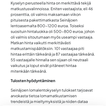
Kyselyn perusteella hinta on merkittävä tekijä
matkustusvalinnoissa. Eniten vastaajista, eli 46
prosenttia, oli valmis maksamaan viikon
pituisesta pakettimatkasta Seinäjoen
lentoasemalta 800-1200 euroa. Toiseksi
suosituin hintaluokka oli 500-800 euroa, johon
oli valmis sitoutumaan myös useampi vastaaja.
Matkan hinta vaikutti merkittävästi
matkustamispäätöksiin. 101 vastaajaa piti
hintaa erittäin tärkeänä ja 87 vastaajaa tärkeänä.
55 vastaajalle hinnalla sen sijaan oli neutraali
vaikutus ja loput eivät pitäneet hintaa
mitenkään tärkeänä.
Tulosten hyödyntäminen
Seinäjoen lomalentokyselyn tulokset tarjoavat
arvokasta tietoa lomamatkustamisen
trendeistä ja mieltymyksistä ja niiden dataa