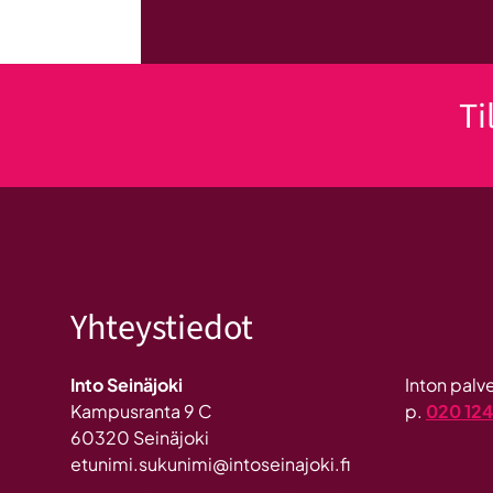
Ti
Yhteystiedot
Into Seinäjoki
Inton pal
Kampusranta 9 C
p.
020 12
60320 Seinäjoki
etunimi.sukunimi@intoseinajoki.fi