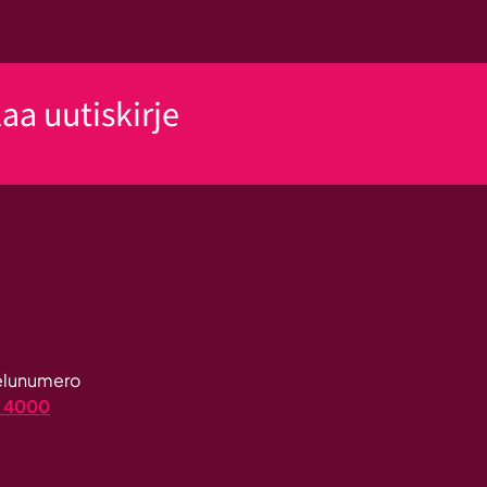
laa uutiskirje
Klikkaa tästä uutiskirjeen tilau
velunumero
4 4000