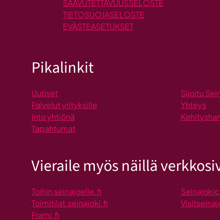
SAAVUTETTAVUUSSELOSTE
TIETOSUOJASELOSTE
EVÄSTEASETUKSET
Pikalinkit
Uutiset
Sijoitu Sei
Palvelut yrityksille
Yhteys
Into yhtiönä
Kehitysha
Tapahtumat
Vieraile myös näillä verkkosiv
Toihin seinajoelle.fi
Seinajokic
Toimitilat.seinajoki.fi
Visitseinaj
Frami.fi