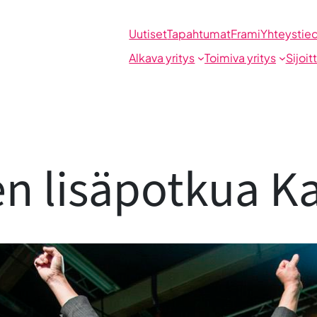
Uutiset
Tapahtumat
Frami
Yhteystie
Alkava yritys
Toimiva yritys
Sijoit
n lisäpotkua K