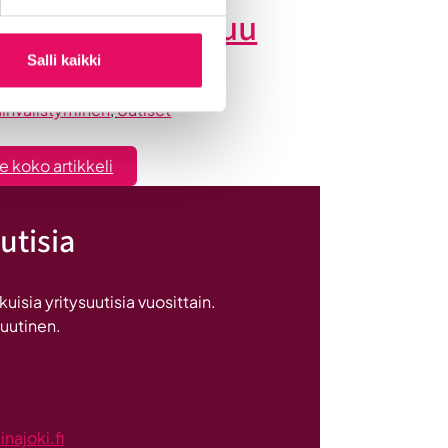
roopasta kesäkuu
26
Salli kaikki
invälistyminen
, 
Uutiset
:
e koko artikkeli
Myyntiliidejä
Euroopasta
utisia
kesäkuu
2026
sia yritysuutisia vuosittain.
 uutinen.
ajoki.fi