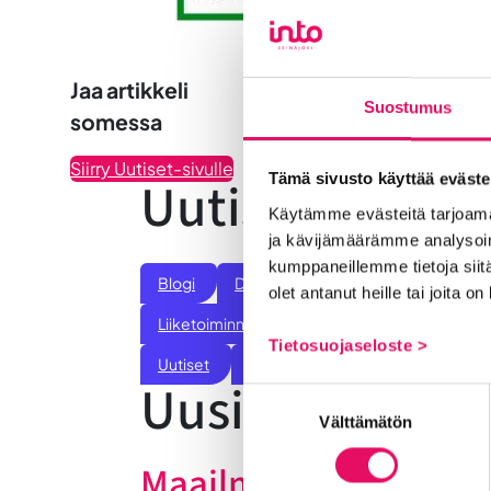
Jaa artikkeli
Suostumus
somessa
Siirry Uutiset-sivulle
Tämä sivusto käyttää eväste
Uutiskategoria
Käytämme evästeitä tarjoama
ja kävijämäärämme analysoim
kumppaneillemme tietoja siitä
Blogi
Digitalisaatio
Ekosysteemi
olet antanut heille tai joita o
Liiketoiminnan valmennukset
Sijoittumine
Tietosuojaseloste >
Uutiset
Vastuullisuus
Yrittäjätarinat
Uusimmat uuti
Suostumuksen
Välttämätön
valinta
Maailma löysi Seinäj