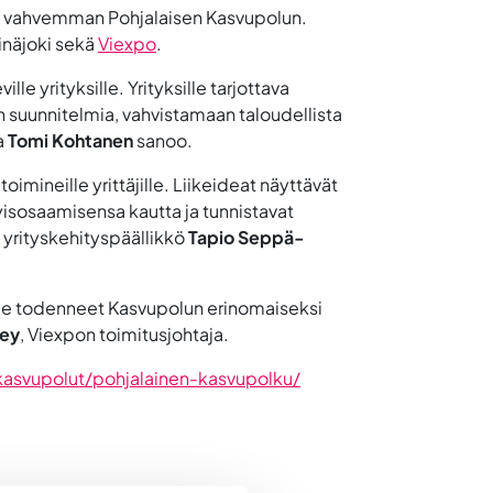
a vahvemman Pohjalaisen Kasvupolun.
einäjoki sekä
Viexpo
.
 yrityksille. Yrityksille tarjottava
n suunnitelmia, vahvistamaan taloudellista
a
Tomi Kohtanen
sanoo.
mineille yrittäjille. Liikeideat näyttävät
ityisosaamisensa kautta ja tunnistavat
a yrityskehityspäällikkö
Tapio Seppä-
mme todenneet Kasvupolun erinomaiseksi
rey
, Viexpon toimitusjohtaja.
kasvupolut/pohjalainen-kasvupolku/