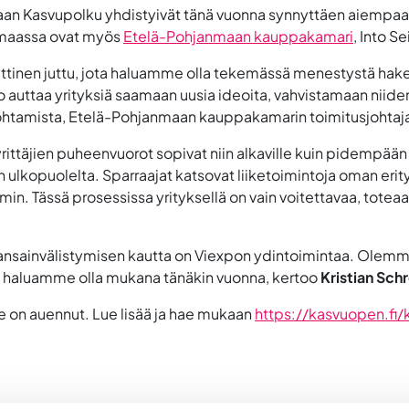
an Kasvupolku yhdistyivät tänä vuonna synnyttäen aiempa
amaassa ovat myös
Etelä-Pohjanmaan kauppakamari
, Into S
inen juttu, jota haluamme olla tekemässä menestystä hakeville
o auttaa yrityksiä saamaan uusia ideoita, vahvistamaan niide
johtamista, Etelä-Pohjanmaan kauppakamarin toimitusjohtaj
täjien puheenvuorot sopivat niin alkaville kuin pidempään toi
yksen ulkopuolelta. Sparraajat katsovat liiketoimintoja oman er
in. Tässä prosessissa yrityksellä on vain voitettavaa, totea
 kansainvälistymisen kautta on Viexpon ydintoimintaa. Ole
iksi haluamme olla mukana tänäkin vuonna, kertoo
Kristian Sch
e on auennut. Lue lisää ja hae mukaan
https://kasvuopen.fi/