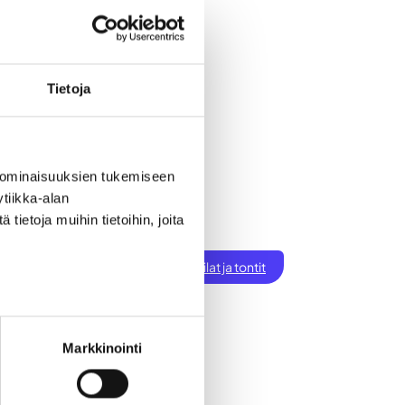
Tietoja
 ominaisuuksien tukemiseen
tiikka-alan
ietoja muihin tietoihin, joita
ksen perustaminen
t
Töihin Seinäjoelle
Toimitilat ja tontit
tiset
Markkinointi
yntiliidejä