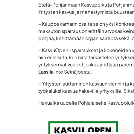
Etelä-Pohjanmaan Kasvupolku ja Pohjanma
Yritysten kasvua ja menestymistä buusta
– Kauppakamarin osalta se on yksi konkreett
maksuton sparraus on erittäin arvokas kein
pohjaa, kehittämään organisaatiota sekä 
– KasvuOpen -sparraukset ja kokeneiden yrit
niin erilaisilta, kun niitä tarkastelee yrit
yrityksen vahvuudet joskus yrittäjää paremm
Lassila
Into Seinäjoesta.
– Yritysten auttaminen kasvuun viennin ja
työkaluksi kasvua hakeville yrityksille. S
Hakuaika uudelle Pohjalaiselle Kasvupolull