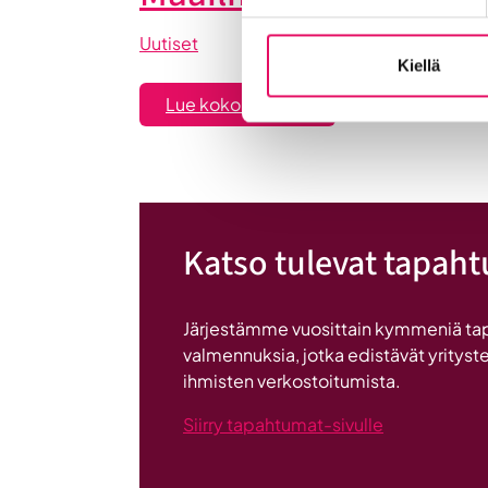
Uutiset
Kiellä
:
Lue koko artikkeli
Maailma
löysi
Seinäjoen
Katso tulevat tapah
Järjestämme vuosittain kymmeniä ta
valmennuksia, jotka edistävät yrityste
ihmisten verkostoitumista.
Siirry tapahtumat-sivulle