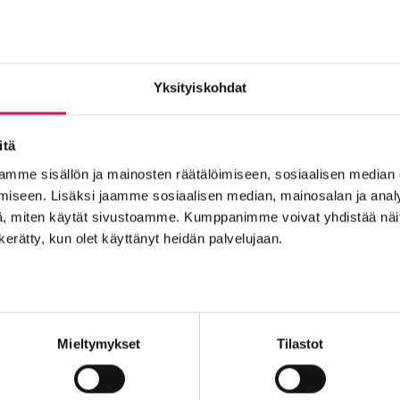
Yksityiskohdat
itä
t
mme sisällön ja mainosten räätälöimiseen, sosiaalisen median
iseen. Lisäksi jaamme sosiaalisen median, mainosalan ja analy
, miten käytät sivustoamme. Kumppanimme voivat yhdistää näitä t
Into työpaikkana
Kansainvälistyminen
Liikeidea ja yrity
n kerätty, kun olet käyttänyt heidän palvelujaan.
n Seinäjoelle
Startup-yrittäjyys
Tallenteet
Tapahtuma
Yrityskaupat
Yritysneuvonta
Yritysrahoitus
Yritysuu
set
Mieltymykset
Tilastot
oen
Seinäjoen datakeskus
My