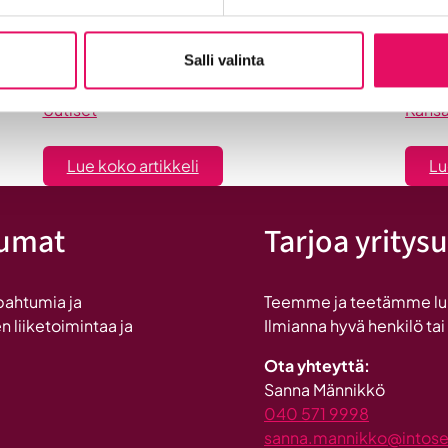
on Britannnian suurin
Eu
investointi Suomeen
20
Salli valinta
Uutiset
Kansa
:
Lue koko artikkeli
Lu
Seinäjoen
datakeskus
tumat
Tarjoa yritysu
on
Britannnian
suurin
pahtumia ja
Teemme ja teetämme lukui
investointi
n liiketoimintaa ja
Ilmianna hyvä henkilö tai
Suomeen
Ota yhteyttä:
Sanna Männikkö
040 571 9998
sanna.mannikko@intosein