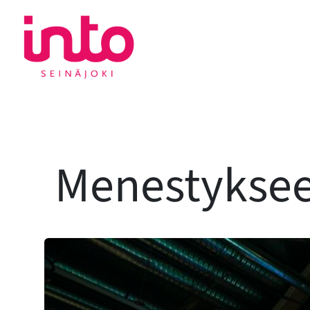
Siirry
sisältöön
Menestyksee