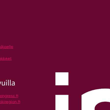
näjoelle
nkkeet
uilla
ongress.fi
okiregion.fi