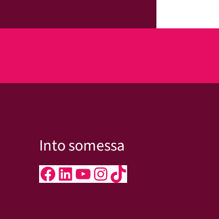
kseen
Into somessa
Facebook
LinkedIn
YouTube
Instagram
TikTok