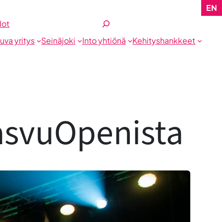
EN
Etsi
dot
tuva yritys
Seinäjoki
Into yhtiönä
Kehityshankkeet
asvuOpenista