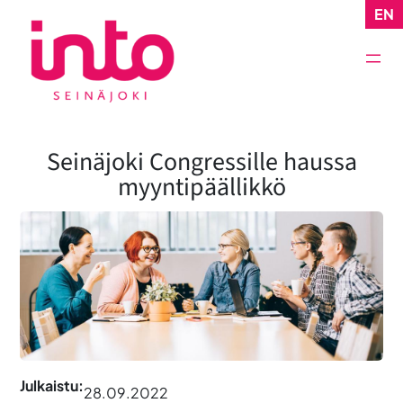
Siirry
EN
sisältöön
Seinäjoki Congressille haussa
myyntipäällikkö
Julkaistu:
28.09.2022