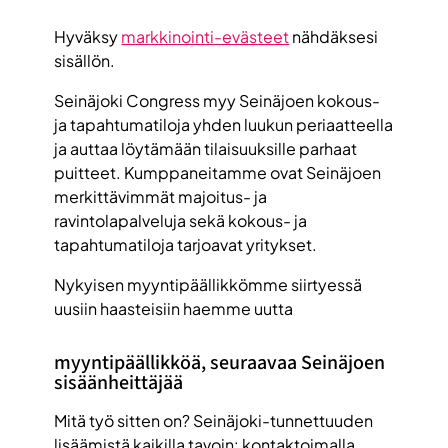
Hyväksy
markkinointi-evästeet
nähdäksesi
sisällön.
Seinäjoki Congress myy Seinäjoen kokous-
ja tapahtumatiloja yhden luukun periaatteella
ja auttaa löytämään tilaisuuksille parhaat
puitteet. Kumppaneitamme ovat Seinäjoen
merkittävimmät majoitus- ja
ravintolapalveluja sekä kokous- ja
tapahtumatiloja tarjoavat yritykset.
Nykyisen myyntipäällikkömme siirtyessä
uusiin haasteisiin haemme uutta
myyntipäällikköä, seuraavaa Seinäjoen
sisäänheittäjää
Mitä työ sitten on? Seinäjoki-tunnettuuden
lisäämistä kaikilla tavoin: kontaktoimalla,