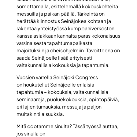
somettamalla, esittelemällä kokouskohteita
messuilla ja paikan päällä. Tärkeintä on
herättää kiinnostus Seinäjokea kohtaan ja
rakentaa yhteistyössä kumppaniverkoston
kanssa asiakkaan kannalta paras kokonaisuus
varsinaisesta tapahtumapaikasta
majoituksiin ja oheisohjelmiin. Tavoitteena on
saada Seinäjoelle lisää erityisesti
valtakunnallisia kokouksia ja tapahtumia.
Vuosien varrella Seinäjoki Congress
on houkutellut Seinäjoelle erilaisia
tapahtumia – kokouksia, valtakunnallisia
seminaareja, puoluekokouksia, opintopäiviä,
eri lajien turnauksia, messuja ja paljon
muitakin tilaisuuksia.
Mitä odotamme sinulta? Tässä työssä auttaa,
jos sinulla on