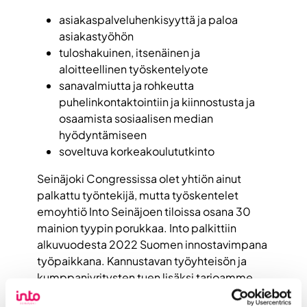
asiakaspalveluhenkisyyttä ja paloa
asiakastyöhön
tuloshakuinen, itsenäinen ja
aloitteellinen työskentelyote
sanavalmiutta ja rohkeutta
puhelinkontaktointiin ja kiinnostusta ja
osaamista sosiaalisen median
hyödyntämiseen
soveltuva korkeakoulututkinto
Seinäjoki Congressissa olet yhtiön ainut
palkattu työntekijä, mutta ty
öskentelet
emoyhtiö
Into Seinäjoen tiloissa osana 30
mainion tyypin porukkaa. Into palkittiin
alkuvuodesta 2022 Suomen innostavimpana
työpaikkana. Kannustavan työyhteisön ja
kumppaniyritysten tuen lisäksi tarjoamme
sinulle hyvät työtilat Framista ja