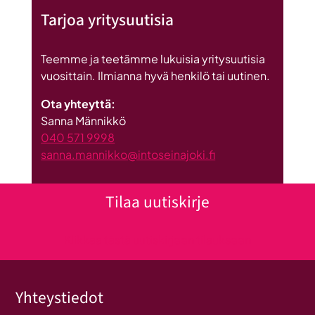
Tarjoa yritysuutisia
Teemme ja teetämme lukuisia yritysuutisia
vuosittain. Ilmianna hyvä henkilö tai uutinen.
Ota yhteyttä:
Sanna Männikkö
040 571 9998
sanna.mannikko@intoseinajoki.fi
Tilaa uutiskirje
Klikkaa tästä uutiskirjeen tilaukseen
Yhteystiedot