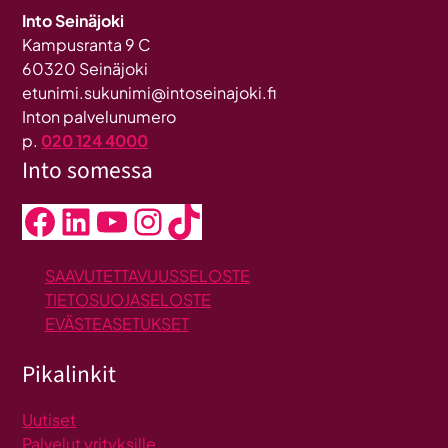
Into Seinäjoki
Kampusranta 9 C
60320 Seinäjoki
etunimi.sukunimi@intoseinajoki.fi
Inton palvelunumero
p.
020 124 4000
Into somessa
Facebook
LinkedIn
YouTube
Instagram
TikTok
SAAVUTETTAVUUSSELOSTE
TIETOSUOJASELOSTE
EVÄSTEASETUKSET
Pikalinkit
Uutiset
Palvelut yrityksille