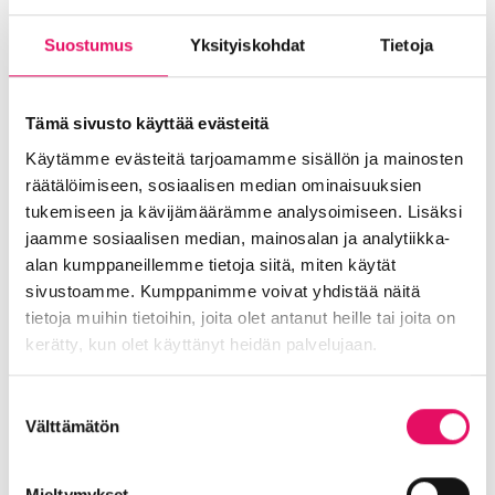
kilpailukykyiset henkilöstöedut.
Suostumus
Yksityiskohdat
Tietoja
Hakemukset palkkatoivomuksineen
13.10.2022 klo 16 mennessä osoitteeseen
rekry@intoseinajoki.fi
.
Tämä sivusto käyttää evästeitä
Lisätiedot:
www.seinajokicongress.fi
ja
Käytämme evästeitä tarjoamamme sisällön ja mainosten
toimitusjohtaja Leena Perämäki, puh.
0400
räätälöimiseen, sosiaalisen median ominaisuuksien
675 121
,
leena.peramaki@intoseinajoki.fi
tukemiseen ja kävijämäärämme analysoimiseen. Lisäksi
jaamme sosiaalisen median, mainosalan ja analytiikka-
alan kumppaneillemme tietoja siitä, miten käytät
sivustoamme. Kumppanimme voivat yhdistää näitä
Jaa artikkeli
tietoja muihin tietoihin, joita olet antanut heille tai joita on
somessa
kerätty, kun olet käyttänyt heidän palvelujaan.
Siirry Uutiset-sivulle
Uutiskategoriat
Tietosuojaseloste >
Suostumuksen
Välttämätön
valinta
Blogi
Digitalisaatio
Ekosysteemi
Into työpaikkana
Kansainvälistyminen
Mieltymykset