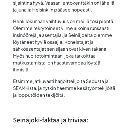
sijaintina hyvä. Vaasan lentokenttäkin on lähellä
ja junalla Helsinkiin pääsee nopeasti.
Henkilökunnan vaihtuvuus on meillä tosi pientä.
Olemme rekrytoineet viime aikoina runsaasti
insinöörejä ja asentajia, ja Seinäjoelta olemme
löytäneet hyviä osaajia. Koneistajat ja
sähköasentajat sen sijaan ovat kiven takana.
Myös huoltotoimintaan, joka tarkoittaa
matkustamista, on haastavampaa löytää
ihmisiä.
Etsimme jatkuvasti harjoittelijoita Sedusta ja
SEAMKista, ja nytkin haemme kesätyöntekijöitä
ja lopputöiden tekijöitä.
Seinäjoki-faktaa ja triviaa: