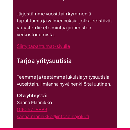
on
Britannnian
Järjestämme vuosittain kymmeniä
suurin
tapahtumia ja valmennuksia, jotka edistävät
investointi
yritysten liiketoimintaa ja ihmisten
Suomeen
verkostoitumista.
Siirry tapahtumat-sivulle
Tarjoa yritysuutisia
Teemme ja teetämme lukuisia yritysuutisia
vuosittain. Ilmianna hyvä henkilö tai uutinen.
Ota yhteyttä:
Sanna Männikkö
040 571 9998
sanna.mannikko@intoseinajoki.fi