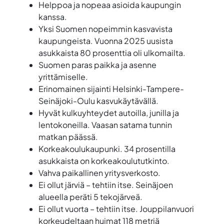
Helppoa ja nopeaa asioida kaupungin
kanssa.
Yksi Suomen nopeimmin kasvavista
kaupungeista. Vuonna 2025 uusista
asukkaista 80 prosenttia oli ulkomailta.
Suomen paras paikka ja asenne
yrittämiselle.
Erinomainen sijainti Helsinki-Tampere-
Seinäjoki-Oulu kasvukäytävällä.
Hyvät kulkuyhteydet autoilla, junilla ja
lentokoneilla. Vaasan satama tunnin
matkan päässä.
Korkeakoulukaupunki. 34 prosentilla
asukkaista on korkeakoulututkinto.
Vahva paikallinen yritysverkosto.
Ei ollut järviä – tehtiin itse. Seinäjoen
alueella peräti 5 tekojärveä.
Ei ollut vuorta – tehtiin itse. Jouppilanvuori
korkeudeltaan huimat 118 metriä