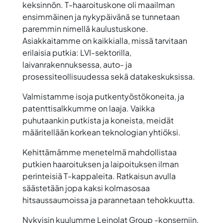
keksinnön. T-haaroituskone oli maailman
ensimmäinen ja nykypäivänä se tunnetaan
paremmin nimellä kaulustuskone.
Asiakkaitamme on kaikkialla, missä tarvitaan
erilaisia putkia: LVI-sektorilla,
laivanrakennuksessa, auto- ja
prosessiteollisuudessa sekä datakeskuksissa.
Valmistamme isoja putkentyöstökoneita, ja
patenttisalkkumme on laaja. Vaikka
puhutaankin putkista ja koneista, meidät
määritellään korkean teknologian yhtiöksi.
Kehittämämme menetelmä mahdollistaa
putkien haaroituksen ja laipoituksen ilman
perinteisiä T-kappaleita. Ratkaisun avulla
säästetään jopa kaksi kolmasosaa
hitsaussaumoissa ja parannetaan tehokkuutta.
Nykyisin kuulumme Leinolat Group -konserniin,