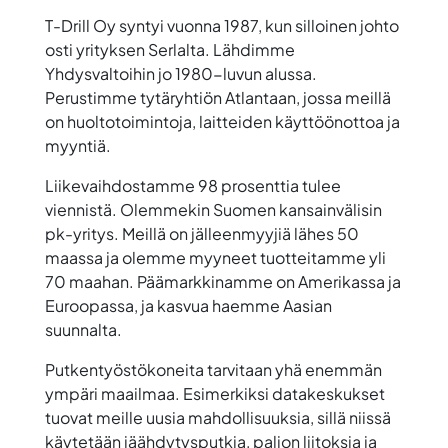
T-Drill Oy syntyi vuonna 1987, kun silloinen johto
osti yrityksen Serlalta. Lähdimme
Yhdysvaltoihin jo 1980-luvun alussa.
Perustimme tytäryhtiön Atlantaan, jossa meillä
on huoltotoimintoja, laitteiden käyttöönottoa ja
myyntiä.
Liikevaihdostamme 98 prosenttia tulee
viennistä. Olemmekin Suomen kansainvälisin
pk-yritys. Meillä on jälleenmyyjiä lähes 50
maassa ja olemme myyneet tuotteitamme yli
70 maahan. Päämarkkinamme on Amerikassa ja
Euroopassa, ja kasvua haemme Aasian
suunnalta.
Putkentyöstökoneita tarvitaan yhä enemmän
ympäri maailmaa. Esimerkiksi datakeskukset
tuovat meille uusia mahdollisuuksia, sillä niissä
käytetään jäähdytysputkia, paljon liitoksia ja