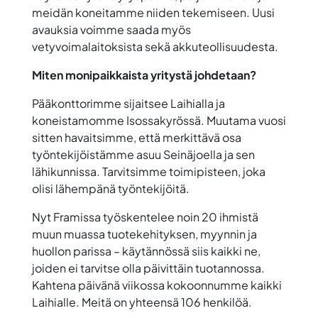
meidän koneitamme niiden tekemiseen. Uusi
avauksia voimme saada myös
vetyvoimalaitoksista sekä akkuteollisuudesta.
Miten monipaikkaista yritystä johdetaan?
Pääkonttorimme sijaitsee Laihialla ja
koneistamomme Isossakyrössä. Muutama vuosi
sitten havaitsimme, että merkittävä osa
työntekijöistämme asuu Seinäjoella ja sen
lähikunnissa. Tarvitsimme toimipisteen, joka
olisi lähempänä työntekijöitä.
Nyt Framissa työskentelee noin 20 ihmistä
muun muassa tuotekehityksen, myynnin ja
huollon parissa – käytännössä siis kaikki ne,
joiden ei tarvitse olla päivittäin tuotannossa.
Kahtena päivänä viikossa kokoonnumme kaikki
Laihialle. Meitä on yhteensä 106 henkilöä.