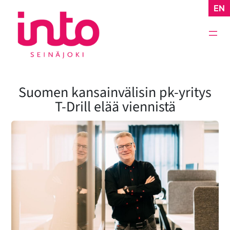
Siirry
EN
sisältöön
Suomen kansainvälisin pk-yritys
T-Drill elää viennistä