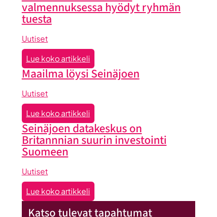
valmennuksessa hyödyt ryhmän
tuesta
Uutiset
:
Lue koko artikkeli
Liiketoiminta
Maailma löysi Seinäjoen
lentoon
-
Uutiset
valmennuksessa
:
Lue koko artikkeli
hyödyt
Maailma
Seinäjoen datakeskus on
ryhmän
löysi
Britannnian suurin investointi
tuesta
Seinäjoen
Suomeen
Uutiset
:
Lue koko artikkeli
Seinäjoen
Katso tulevat tapahtumat
datakeskus