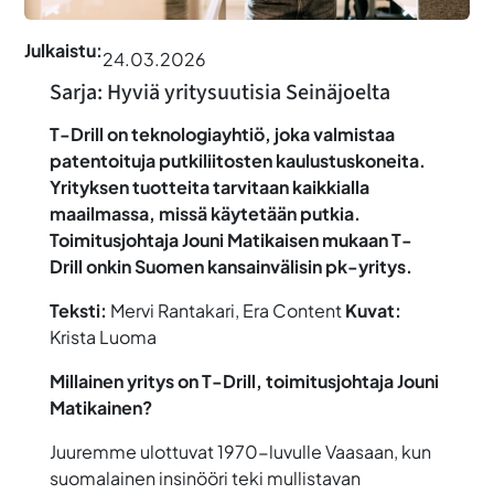
Julkaistu:
24.03.2026
Sarja: Hyviä yritysuutisia Seinäjoelta
T-Drill on teknologiayhtiö, joka valmistaa
patentoituja putkiliitosten kaulustuskoneita.
Yrityksen tuotteita tarvitaan kaikkialla
maailmassa, missä käytetään putkia.
Toimitusjohtaja Jouni Matikaisen mukaan T-
Drill onkin Suomen kansainvälisin pk-yritys.
Teksti:
Mervi Rantakari, Era Content
Kuvat:
Krista Luoma
Millainen yritys on T-Drill, toimitusjohtaja Jouni
Matikainen?
Juuremme ulottuvat 1970-luvulle Vaasaan, kun
suomalainen insinööri teki mullistavan