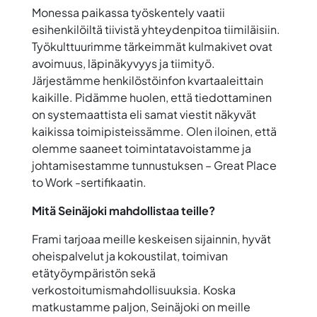
Monessa paikassa työskentely vaatii
esihenkilöiltä tiivistä yhteydenpitoa tiimiläisiin.
Työkulttuurimme tärkeimmät kulmakivet ovat
avoimuus, läpinäkyvyys ja tiimityö.
Järjestämme henkilöstöinfon kvartaaleittain
kaikille. Pidämme huolen, että tiedottaminen
on systemaattista eli samat viestit näkyvät
kaikissa toimipisteissämme. Olen iloinen, että
olemme saaneet toimintatavoistamme ja
johtamisestamme tunnustuksen – Great Place
to Work -sertifikaatin.
Mitä Seinäjoki mahdollistaa teille?
Frami tarjoaa meille keskeisen sijainnin, hyvät
oheispalvelut ja kokoustilat, toimivan
etätyöympäristön sekä
verkostoitumismahdollisuuksia. Koska
matkustamme paljon, Seinäjoki on meille