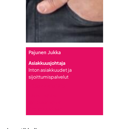
Pajunen Jukka
Asiakkuusjohtaja
Inton asiakkuudet ja
sijoittumispalvelut
+358 44 418 1215
jukka.pajunen
@intoseinajoki.fi
Tutustu Jukkaan