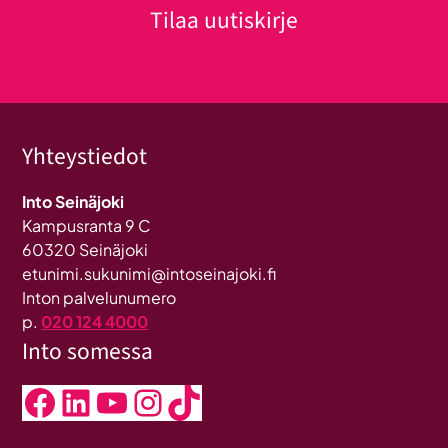
Tilaa uutiskirje
Klikkaa tästä uutiskirjeen tilaukseen
Yhteystiedot
Into Seinäjoki
Kampusranta 9 C
60320 Seinäjoki
etunimi.sukunimi@intoseinajoki.fi
Inton palvelunumero
p.
020 124 4000
Into somessa
Facebook
LinkedIn
YouTube
Instagram
TikTok