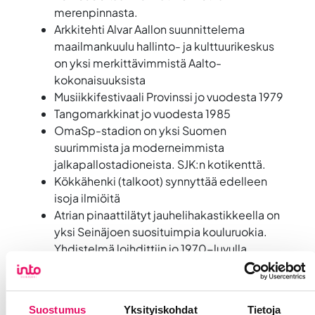
merenpinnasta.
Arkkitehti Alvar Aallon suunnittelema
maailmankuulu hallinto- ja kulttuurikeskus
on yksi merkittävimmistä Aalto-
kokonaisuuksista
Musiikkifestivaali Provinssi jo vuodesta 1979
Tangomarkkinat jo vuodesta 1985
OmaSp-stadion on yksi Suomen
suurimmista ja moderneimmista
jalkapallostadioneista. SJK:n kotikenttä.
Kökkähenki (talkoot) synnyttää edelleen
isoja ilmiöitä
Atrian pinaattilätyt jauhelihakastikkeella on
yksi Seinäjoen suosituimpia kouluruokia.
Yhdistelmä loihdittiin jo 1970-luvulla.
Suostumus
Yksityiskohdat
Tietoja