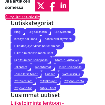
Jaa artikkeli
somessa
Siirry Uutiset-sivulle
Uutiskategoriat
Blogi
Digitalisaatio
Ekosysteemi
Into työpaikkana
Kansainvälistyminen
Liikeidea ja yrityksen perustaminen
Liiketoiminnan valmennukset
Sijoittuminen Seinäjoelle
Startup-yrittäjyys
Tallenteet
Tapahtumat
Töihin Seinäjoelle
Toimitilat ja tontit
Uutiset
Vastuullisuus
Yrittäjätarinat
Yrityskaupat
Yritysneuvonta
Yritysrahoitus
Yritysuutiset
Uusimmat uutiset
Liiketoiminta lentoon -