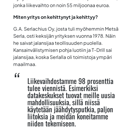
jonka liikevaihto on noin 55 miljoonaa euroa.
Miten yritys on kehittynyt ja kehittyy?
G.A. Serlachius Oy, josta tuli myöhemmin Metsä
Serla, osti keksijän yrityksen vuonna 1978. Näin
he saivat jalansijaa teollisuuden puolella.
Kansainvälistymisen pohja luotiin ja T-Drill sai
jalansijaa, koska Serlalla oli toimistoja ympäri
maailmaa.
Liikevaihdostamme 98 prosenttia
tulee viennistä. Esimerkiksi
datakeskukset tuovat meille uusia
mahdollisuuksia, sillä niissä
käytetään jäähdytysputkia, paljon
liitoksia ja meidän koneitamme
niiden tekemiseen.