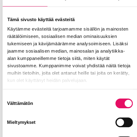
Tämä sivusto käyttää evästeitä
Käytämme evästeitä tarjoamamme sisällön ja mainosten
räätälöimiseen, sosiaalisen median ominaisuuksien
tukemiseen ja kävijämäärämme analysoimiseen. Lisäksi
jaamme sosiaalisen median, mainosalan ja analytiikka-
alan kumppaneillemme tietoja siitä, miten käytät
sivustoamme. Kumppanimme voivat yhdistää näitä tietoja
muihin tietoihin, joita olet antanut heille tai joita on kerätty,
kun olet käyttänyt heidän palvelujaan.
Tietosuojaseloste >
Suostumuksen
Yrityksen sijoittuminen Seinäjoelle. Tutustu
Välttämätön
valinta
palveluumme >>
Kiinnostuitko Seinäjoesta? Ota
Mieltymykset
yhteyttä, kerron mielelläni
lisää: