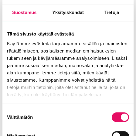
sosiaalisessa mediassa.
Suostumus
Yksityiskohdat
Tietoja
Diileihin voit tutustua täällä
https://www.seinajoki.fi/asukkaaksi/
Tämä sivusto käyttää evästeitä
Lisätietoja:
Käytämme evästeitä tarjoamamme sisällön ja mainosten
Seinäjoen kaupungin markkinointipäällikkö Anu
räätälöimiseen, sosiaalisen median ominaisuuksien
Männikkö p. 044 418 1119
tukemiseen ja kävijämäärämme analysoimiseen. Lisäksi
Into Seinäjoen viestintä- ja
jaamme sosiaalisen median, mainosalan ja analytiikka-
markkinointipäällikkö Sanna Männikkö p. 040
alan kumppaneillemme tietoja siitä, miten käytät
571 9998
sivustoamme. Kumppanimme voivat yhdistää näitä
Jaa artikkeli
tietoja muihin tietoihin, joita olet antanut heille tai joita on
somessa
kerätty, kun olet käyttänyt heidän palvelujaan.
Siirry Uutiset-sivulle
Uutiskategoriat
Tietosuojaseloste >
Suostumuksen
Välttämätön
valinta
Blogi
Digitalisaatio
Ekosysteemi
Into työpaikkana
Kansainvälistyminen
Mieltymykset