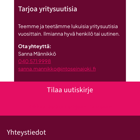
Tarjoa yritysuutisia
Teemme ja teetämme lukuisia yritysuutisia
vuosittain. Ilmianna hyvä henkilö tai uutinen.
Ota yhteyttä:
Sanna Männikkö
040 571 9998
sanna.mannikko@intoseinajoki.fi
Tilaa uutiskirje
Klikkaa tästä uutiskirjeen tilaukseen
Yhteystiedot