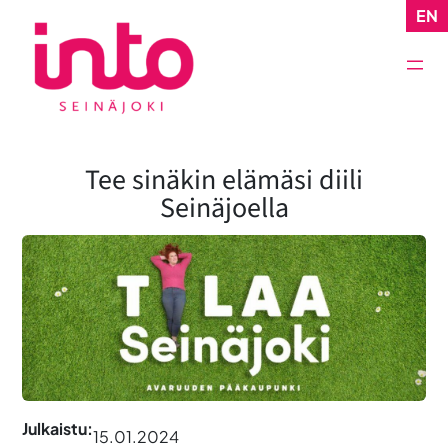
Siirry
EN
sisältöön
Tee sinäkin elämäsi diili
Seinäjoella
Julkaistu:
15.01.2024