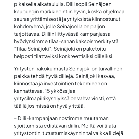
pikaisella aikataululla. Diili sopii Seinäjoen
kaupungin markkinointiin hyvin, koska ohjelmaa
seuraa yrittämisestä ja yrityksistä kiinnostunut
kohderyhmä, jolle Seinäjoella on paljon
tarjottavaa. Diiliin liittyvässä kampanjassa
hyödynsimme tilaa-sanan kaksoismerkitystä
”Tilaa Seinäjoki”. Seinäjoki on paketoitu
helposti tilattaviksi konkreettisiksi diileiksi.
Yritysten näkökulmasta Seinäjoki on turvallinen
paikka tehdä hyviä diilejä. Seinäjoki kasvaa,
kiinnostaa ja investointien tekeminen on
kannattavaa. 15 ykkössijaa
yritysilmapiirikyselyissä on vahva viesti, että
täällä jos missä on hyvä yrittää.
– Diili-kampanjaan nostimme muutaman
sijoittumista edistävän diilin. Meiltä voi tilata
yritystontin, tutustumiskäynnin tai vaikka liidejä