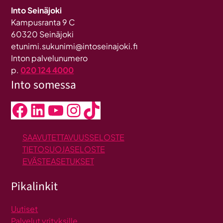
Into Seinäjoki
Kampusranta 9 C
60320 Seinäjoki
etunimi.sukunimi@intoseinajoki.fi
Inton palvelunumero
p.
020 124 4000
Into somessa
Facebook
LinkedIn
YouTube
Instagram
TikTok
SAAVUTETTAVUUSSELOSTE
TIETOSUOJASELOSTE
EVÄSTEASETUKSET
Pikalinkit
Uutiset
Palvelut yrityksille