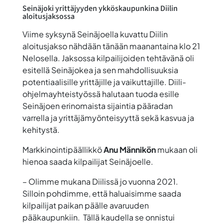
Seinäjoki yrittäjyyden ykköskaupunkina Diilin
aloitusjaksossa
Viime syksynä Seinäjoella kuvattu Diilin
aloitusjakso nähdään tänään maanantaina klo 21
Nelosella. Jaksossa kilpailijoiden tehtävänä oli
esitellä Seinäjokea ja sen mahdollisuuksia
potentiaalisille yrittäjille ja vaikuttajille. Diili-
ohjelmayhteistyössä halutaan tuoda esille
Seinäjoen erinomaista sijaintia pääradan
varrella ja yrittäjämyönteisyyttä sekä kasvua ja
kehitystä.
Markkinointipäällikkö
Anu Männikön
mukaan oli
hienoa saada kilpailijat Seinäjoelle.
– Olimme mukana Diilissä jo vuonna 2021.
Silloin pohdimme, että haluaisimme saada
kilpailijat paikan päälle avaruuden
pääkaupunkiin. Tällä kaudella se onnistui