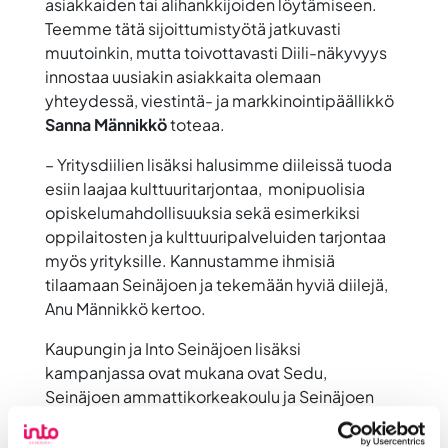
asiakkaiden tai alihankkijoiden löytämiseen.
Teemme tätä sijoittumistyötä jatkuvasti
muutoinkin, mutta toivottavasti Diili-näkyvyys
innostaa uusiakin asiakkaita olemaan
yhteydessä, viestintä- ja markkinointipäällikkö
Sanna Männikkö
toteaa.
– Yritysdiilien lisäksi halusimme diileissä tuoda
esiin laajaa kulttuuritarjontaa, monipuolisia
opiskelumahdollisuuksia sekä esimerkiksi
oppilaitosten ja kulttuuripalveluiden tarjontaa
myös yrityksille. Kannustamme ihmisiä
tilaamaan Seinäjoen ja tekemään hyviä diilejä,
Anu Männikkö kertoo.
Kaupungin ja Into Seinäjoen lisäksi
kampanjassa ovat mukana ovat Sedu,
Seinäjoen ammattikorkeakoulu ja Seinäjoen
kaupunginorkesteri. Kampanja jatkuu
maaliskuun loppuun saakka ja näkyy pääosin