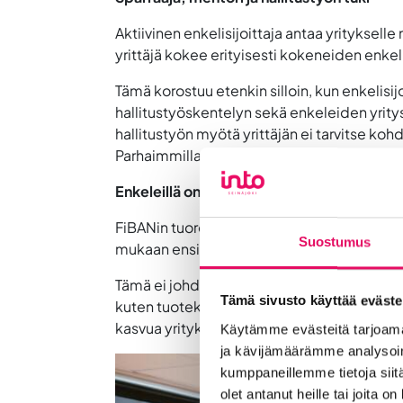
Aktiivinen enkelisijoittaja antaa yrityksell
yrittäjä kokee erityisesti kokeneiden enkel
Tämä korostuu etenkin silloin, kun enkelisij
hallitustyöskentelyn sekä enkeleiden yritys
hallitustyön myötä yrittäjän ei tarvitse ko
Parhaimmillaan enkelisijoittajan kokemus tä
Enkeleillä on tutkittua vaikutusta kasvuun
FiBANin tuore tutkimus
Angel Study 2025
o
Suostumus
mukaan ensimmäinen enkelisijoitus moninke
Tämä ei johdu pelkästään rahan siirtymisest
Tämä sivusto käyttää eväste
kuten tuotekehitykseen, myyntiin ja markkino
kasvua yrityksiltä, joihin he sijoittavat.
Käytämme evästeitä tarjoama
ja kävijämäärämme analysoim
kumppaneillemme tietoja siitä
olet antanut heille tai joita o