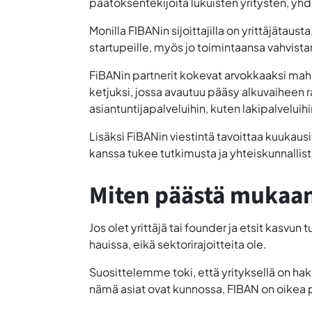
päätöksentekijöitä lukuisten yritysten, yhd
Monilla FIBANin sijoittajilla on yrittäjätau
startupeille, myös jo toimintaansa vahvistan
FiBANin partnerit kokevat arvokkaaksi mahdo
ketjuksi, jossa avautuu pääsy alkuvaiheen 
asiantuntijapalveluihin, kuten lakipalveluih
Lisäksi FiBANin viestintä tavoittaa kuukausit
kanssa tukee tutkimusta ja yhteiskunnallist
Miten päästä mukaan? 
Jos olet yrittäjä tai founder ja etsit kasvun
hauissa, eikä sektorirajoitteita ole.
Suosittelemme toki, että yrityksellä on haki
nämä asiat ovat kunnossa, FIBAN on oikea 