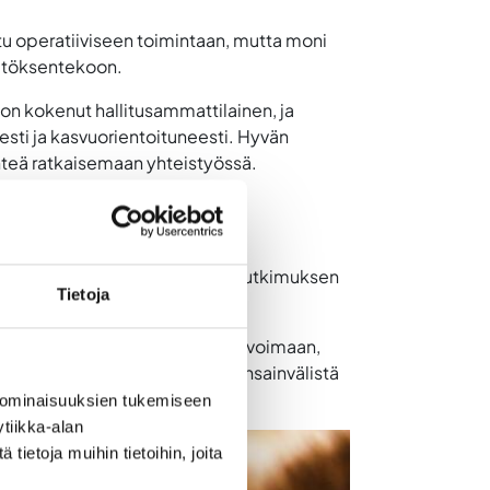
istu operatiiviseen toimintaan, mutta moni
päätöksentekoon.
a on kokenut hallitusammattilainen, ja
esti ja kasvuorientoituneesti. Hyvän
lähteä ratkaisemaan yhteistyössä.
en eksponentiaaliseen kasvuun. Tutkimuksen
Tietoja
vestoida kasvuun tarvittavaan työvoimaan,
uuri tällaista skaalautuvaa, kansainvälistä
 ominaisuuksien tukemiseen
tiikka-alan
ietoja muihin tietoihin, joita