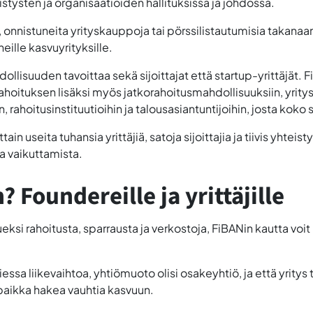
istysten ja organisaatioiden hallituksissa ja johdossa.
sta, onnistuneita yrityskauppoja tai pörssilistautumisia taka
eille kasvuyrityksille.
llisuuden tavoittaa sekä sijoittajat että startup-yrittäjät.
rahoituksen lisäksi myös jatkorahoitusmahdollisuuksiin, yrit
in, rahoitusinstituutioihin ja talousasiantuntijoihin, josta ko
tain useita tuhansia yrittäjiä, satoja sijoittajia ja tiivis yht
a vaikuttamista.
Foundereille ja yrittäjille
 tueksi rahoitusta, sparrausta ja verkostoja, FiBANin kautta vo
essa liikevaihtoa, yhtiömuoto olisi osakeyhtiö, ja että yritys 
paikka hakea vauhtia kasvuun.