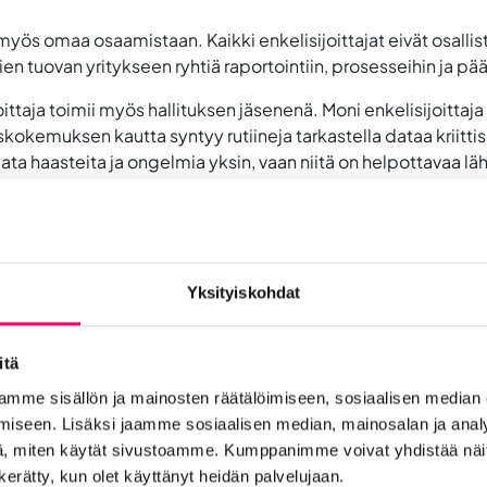
e myös omaa osaamistaan. Kaikki enkelisijoittajat eivät osall
ien tuovan yritykseen ryhtiä raportointiin, prosesseihin ja 
oittaja toimii myös hallituksen jäsenenä. Moni enkelisijoittaj
kokemuksen kautta syntyy rutiineja tarkastella dataa kriittis
hdata haasteita ja ongelmia yksin, vaan niitä on helpottavaa 
ydentää tiimiä ja tuo arvokasta perspektiiviä.
soittaa, että enkelisijoittamisella on vahva yhteys yrityst
Yksityiskohdat
rtaistaa usein yrityksen liikevaihdon.
ä yritykselle, vaan siitä, että rahoituksen avulla voidaan in
itä
intiin. Valtaosa enkeleitä kiinnostavista yhtiöistä hakeekin j
mme sisällön ja mainosten räätälöimiseen, sosiaalisen median
iseen. Lisäksi jaamme sosiaalisen median, mainosalan ja analy
, miten käytät sivustoamme. Kumppanimme voivat yhdistää näitä t
n kerätty, kun olet käyttänyt heidän palvelujaan.