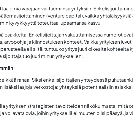
oittaa omia varojaan valitsemiinsa yrityksiin. Enkelisijoittamin
ääomasijoittaminen (venture capital), vaikka yhtäläisyyksiä
tiimin kyvykkyyttä toteuttaa lupaamansa kasvu.
ä osakkeita. Enkelisijoittajan vakuuttamisessa numerot ovat 
ia, arvopohja ja kiinnostuksen kohteet. Vaikka yrityksen luvut 
rusteella eli siitä, tuntuuko yritys juuri oikealta kohteelta kys
ijoittaja tuo juuri minun yritykselleni.
nemmän
 pelkkää rahaa. Siksi enkelisijoittajien yhteydessä puhutaank
isäksi laajoja verkostoja: yhteyksiä potentiaalisiin asiakkaisi
lella yrityksen strategisten tavoitteiden näkökulmasta: mitä os
a voi avata ovia, joihin yrityksellä ei muuten olisi pääsyä, ja v