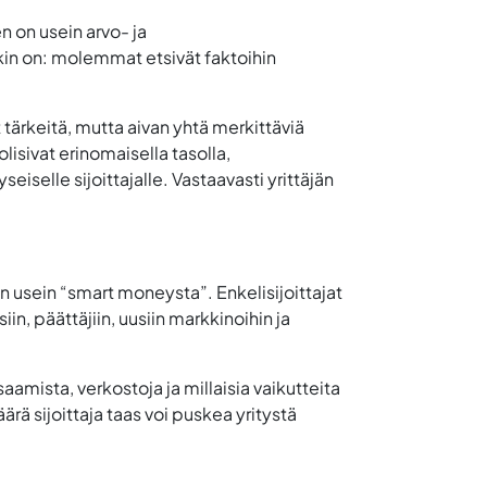
en on usein arvo- ja
kin on: molemmat etsivät faktoihin
tärkeitä, mutta aivan yhtä merkittäviä
olisivat erinomaisella tasolla,
eiselle sijoittajalle. Vastaavasti yrittäjän
in usein “smart moneysta”. Enkelisijoittajat
in, päättäjiin, uusiin markkinoihin ja
aamista, verkostoja ja millaisia vaikutteita
äärä sijoittaja taas voi puskea yritystä