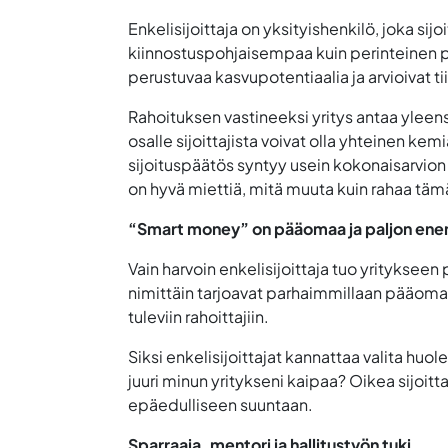
Enkelisijoittaja on yksityishenkilö, joka sij
kiinnostuspohjaisempaa kuin perinteinen p
perustuvaa kasvupotentiaalia ja arvioivat 
Rahoituksen vastineeksi yritys antaa yleens
osalle sijoittajista voivat olla yhteinen kem
sijoituspäätös syntyy usein kokonaisarvion pe
on hyvä miettiä, mitä muuta kuin rahaa tämä s
“Smart money” on pääomaa ja paljon e
Vain harvoin enkelisijoittaja tuo yritykseen
nimittäin tarjoavat parhaimmillaan pääoman l
tuleviin rahoittajiin.
Siksi enkelisijoittajat kannattaa valita huo
juuri minun yritykseni kaipaa? Oikea sijoittaj
epäedulliseen suuntaan.
Sparraaja, mentori ja hallitustyön tuki