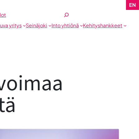
EN
Etsi
dot
tuva yritys
Seinäjoki
Into yhtiönä
Kehityshankkeet
 voimaa
tä