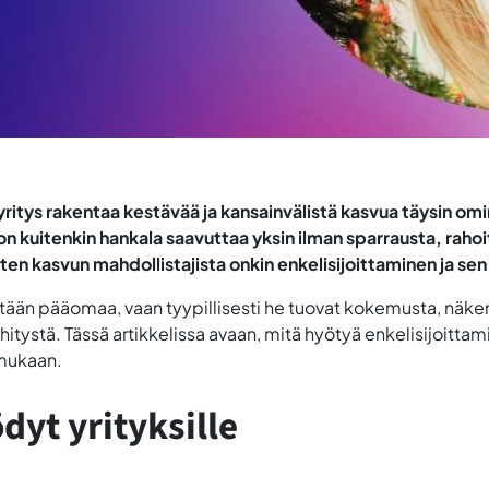
 yritys rakentaa kestävää ja kansainvälistä kasvua täysin o
 kuitenkin hankala saavuttaa yksin ilman sparrausta, rahoit
n kasvun mahdollistajista onkin enkelisijoittaminen ja sen 
stään pääomaa, vaan tyypillisesti he tuovat kokemusta, näkem
itystä. Tässä artikkelissa avaan, mitä hyötyä enkelisijoittamises
 mukaan.
dyt yrityksille