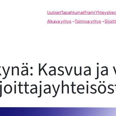
Uutiset
Tapahtumat
Frami
Yhteystie
Alkava yritys
Toimiva yritys
Sijoit
kynä: Kasvua ja
ijoittajayhteisös