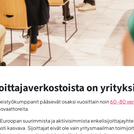
oittajaverkostoista on yrityksi
hteistyökumppanit pääsevät osaksi vuosittain noin
60–80 ver
nnovaattoreita.
 Euroopan suurimmista ja aktiivisimmista enkelisijoittajayhte
sti kasvava. Sijoittajat eivät ole vain yritysmaailman toimijoi