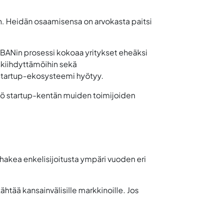
naan. Heidän osaamisensa on arvokasta paitsi
 FiBANin prosessi kokoaa yritykset eheäksi
yskiihdyttämöihin sekä
ko startup-ekosysteemi hyötyy.
eistyö startup-kentän muiden toimijoiden
it hakea enkelisijoitusta ympäri vuoden eri
tähtää kansainvälisille markkinoille. Jos