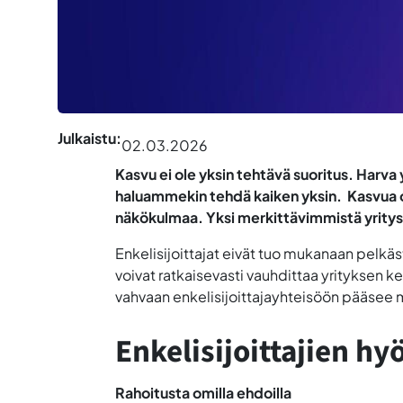
Julkaistu:
02.03.2026
Kasvu ei ole yksin tehtävä suoritus. Harva
haluammekin tehdä kaiken yksin. Kasvua on
näkökulmaa. Yksi merkittävimmistä yrityste
Enkelisijoittajat eivät tuo mukanaan pelkä
voivat ratkaisevasti vauhdittaa yrityksen keh
vahvaan enkelisijoittajayhteisöön pääsee
Enkelisijoittajien hyö
Rahoitusta omilla ehdoilla