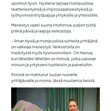
uponnut hyvin. Hysteria tarjoaa monipuolisia
teatteriesityksiä ja improvisaatioesityksiä ja
työhyvinvointityöpajoja yrityksille ja yhteisöille.
Menestys vaatii suurta intohimoa, paljon työtä,
pitkiä päiviä ja laajoja verkostoja.
– Ilman hyviä ja monipuolisia suhteita yrittäjänä
on vaikeaa menestyä. Verkostoilla on
merkitystä myös hyvinvoinnilleni. On hienoa,
kun lähelläni lähelläni on ihmisiä, jotka uskovat
minuun ja yritykseni tuotteisiin ja palveluihin.
Ihmisiä on mahtunut Juulian nuorelle
yrittäjäuralle jo monia, tässä muutamia heistä.