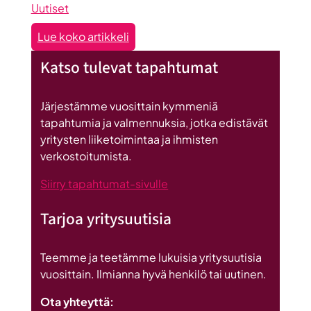
Uutiset
:
Lue koko artikkeli
Seinäjoen
Katso tulevat tapahtumat
datakeskus
on
Britannnian
Järjestämme vuosittain kymmeniä
suurin
tapahtumia ja valmennuksia, jotka edistävät
investointi
yritysten liiketoimintaa ja ihmisten
Suomeen
verkostoitumista.
Siirry tapahtumat-sivulle
Tarjoa yritysuutisia
Teemme ja teetämme lukuisia yritysuutisia
vuosittain. Ilmianna hyvä henkilö tai uutinen.
Ota yhteyttä: