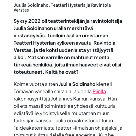
Juulia Soidinaho, Teatteri Hysteria ja Ravintola
Verstas
Syksy 2022 oli teatterintekijän ja ravintoloitsija
Juulia Soidinahon uralla merkittävä
virstanpylväs. Tuolloin Juulian omistaman
Teatteri Hysterian kylkeen avautui Ravintola
Verstas, ja tie kohti uudenlaista yrittäjyyttä
alkoi. Matkan varrelle on mahtunut monta
tärkeää henkilöä, joita ilman haaveet eivät olisi
toteutuneet. Keitä he ovat?
Kolme vuotta sitten
Juulia Soidinaho
kierteli
Törnävän vanhalla sairaala-alueella
Piirillä
rakennusyrittäjä Johannes Karhun kanssa. Hän
oli etsimässä toimintatilaa yhdessä kulttuuria
edistävälle yhdistykselle muutaman muun
taiteilijan kanssa. Juulia on valmistunut Turun
Taideakatemiasta teatteri-ilmaisun ohjaajaksi ja
toiminut kulttuurialalla freelancerina. Kun he