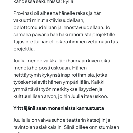
kahdessa sekunnissa: kyllä!
Provinssi oli aiheena hänelle rakas ja hän
vakuutti minut aktiivisuudellaan,
pelottomuudellaan ja innostavuudellaan. Jo
samana päivänä hän haki rahoitusta projektille.
Tajusin, että hän oli oikea ihminen vetämään tätä
projektia.
Juulia menee vaikka läpi harmaan kiven eikä
menetä helposti uskoaan. Hänen
heittäytymiskykynsä inspiroi ihmisiä, jotka
työskentelevät hänen ympärillään. Kaikki
ymmärtävät työn merkityksellisyyden ja
kulttuurillisen arvon, joihin Juulia itse uskoo.
Yrittäjänä saan monenlaista kannustusta
Juulialla on vahva suhde teatterin katsojiin ja
ravintolan asiakkaisiin. Siinä piilee onnistumisen