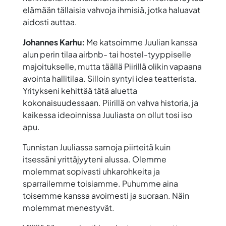
elämään tällaisia vahvoja ihmisiä, jotka haluavat
aidosti auttaa.
Johannes Karhu:
Me katsoimme Juulian kanssa
alun perin tilaa airbnb- tai hostel-tyyppiselle
majoitukselle, mutta täällä Piirillä olikin vapaana
avointa hallitilaa. Silloin syntyi idea teatterista.
Yritykseni kehittää tätä aluetta
kokonaisuudessaan. Piirillä on vahva historia, ja
kaikessa ideoinnissa Juuliasta on ollut tosi iso
apu.
Tunnistan Juuliassa samoja piirteitä kuin
itsessäni yrittäjyyteni alussa. Olemme
molemmat sopivasti uhkarohkeita ja
sparrailemme toisiamme. Puhumme aina
toisemme kanssa avoimesti ja suoraan. Näin
molemmat menestyvät.