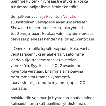
Saimme kuitenkin runsaasti esityksiä, koska
tunsimme paljon ihmisiä taidekentältä.
Sen jälkeen Juulia ja
Ravintola Varicko
suunnittelivat Seinäjoelle aivan uudenlaisen
Show and dinner -konseptin, joka yhdisti
teatterin ja ruuan. Ruokaa valmistettiin vieressä
olevassa pienessä kahden neliön apukeittiössä.
– Onneksi meille lopulta vapautui koko vanhan
verstasrakennuksen alakerta. Saatoimme
vihdoin sijoittaa teatterin ja ravintolan
vierekkäin. Syyskuussa 2022 avasimme
Ravintola Verstaan. Ensimmäisinä päivinä
odotimme muutamaa kymmentä
lounasvierailijaa, mutta myimme jopa 200
lounasta.
Asiakkaisiin Verstaan ja Hysterian ainutlaatuinen
kulinaristinen ja kulttuurillinen yhdistelmä on