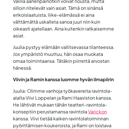
Välillä äänenpainotkin voivat nousta, mutta
silloin riitelevät vain asiat. Tämä on sinänsä
erikoislaatuista, liike-elämässä ei aina
välttämättä uskalleta sanoa juuri niin kuin
oikeasti ajatellaan. Aina kuitenkin ratkaisemme
asiat.
Juulia pystyy elämään vallitsevassa tilanteessa.
Jos ympäristö muuttuu, hän osaa muokata
omaa toimintaansa. Tätäkin piirrettä arvostan
hänessä.
Viivin ja Ramin kanssa luomme hyvän ilmapiirin
Juulia: Olimme vanhoja työkavereita ravintola-
alalta Viivi Loppelan ja Rami Haaviston kanssa.
He lähtivät mukaan tähän teatteri-ravintola-
konseptiin perustamansa ravintola
Varickon
kanssa. Viivi tietää kaiken ravintolatoiminnan
pyörittämisen koukeroista, ja Rami on loistava