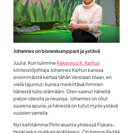
Johannes on bisneskumppani ja ystävä
Juulia: Kun tulimme
Rakennus K. Karhun
kiinteistöjohtaja Johannes Karhun kanssa
ensimmäistä kertaa tähän Verstaan tilaan, en
vielä tajunnut, kuinka merkittävä ihminen
hänestä tulisi elämääni. Olen saanut häneltä
paljon ideoita ja neuvoja. Johannes on ollut
suurena apuna, ja hänestä on tullut myös ystävä
vuosien varrella.
Nyt kehitämme Piirin aluetta yhdessä Fiskars-
henkiseksi matkailukohteeksi. On hienoa löytää