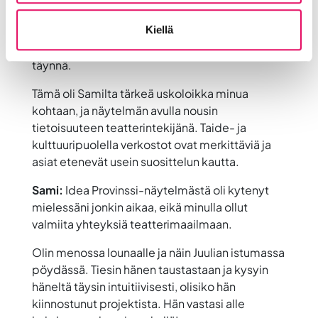
ajatuksesta heti.
Kiellä
Rakkaudesta Rokkiin -musiikkinäytelmä kuvasi
Provinssin tarinaa. Kaikki näytökset olivat
täynnä.
Tämä oli Samilta tärkeä uskoloikka minua
kohtaan, ja näytelmän avulla nousin
tietoisuuteen teatterintekijänä. Taide- ja
kulttuuripuolella verkostot ovat merkittäviä ja
asiat etenevät usein suosittelun kautta.
Sami:
Idea Provinssi-näytelmästä oli kytenyt
mielessäni jonkin aikaa, eikä minulla ollut
valmiita yhteyksiä teatterimaailmaan.
Olin menossa lounaalle ja näin Juulian istumassa
pöydässä. Tiesin hänen taustastaan ja kysyin
häneltä täysin intuitiivisesti, olisiko hän
kiinnostunut projektista. Hän vastasi alle