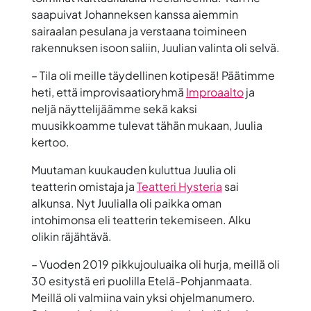
saapuivat Johanneksen kanssa aiemmin
sairaalan pesulana ja verstaana toimineen
rakennuksen isoon saliin, Juulian valinta oli selvä.
– Tila oli meille täydellinen kotipesä! Päätimme
heti, että improvisaatioryhmä
Improaalto
ja
neljä näyttelijäämme sekä kaksi
muusikkoamme tulevat tähän mukaan, Juulia
kertoo.
Muutaman kuukauden kuluttua Juulia oli
teatterin omistaja ja
Teatteri Hysteria
sai
alkunsa. Nyt Juulialla oli paikka oman
intohimonsa eli teatterin tekemiseen. Alku
olikin räjähtävä.
– Vuoden 2019 pikkujouluaika oli hurja, meillä oli
30 esitystä eri puolilla Etelä-Pohjanmaata.
Meillä oli valmiina vain yksi ohjelmanumero.