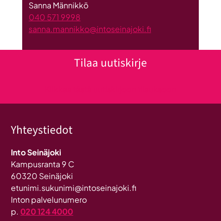
Sanna Männikkö
040 571 9998
sanna.mannikko@intoseinajoki.fi
Tilaa uutiskirje
Klikkaa tästä uutiskirjeen tilaukseen
Yhteystiedot
Into Seinäjoki
Kampusranta 9 C
60320 Seinäjoki
etunimi.sukunimi@intoseinajoki.fi
Inton palvelunumero
p.
020 124 4000