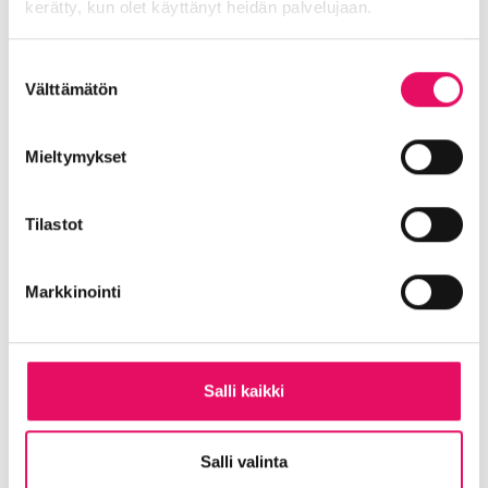
kerätty, kun olet käyttänyt heidän palvelujaan.
molemmat hyötyvät. Pidämme hyvästä
ilmapiiristä huolta pienillä asioilla: annamme
Tietosuojaseloste >
Suostumuksen
kiitosta ja kysymme, tarvitseeko toinen apua.
Välttämätön
valinta
Pomoina Juulian kanssa tietysti pidämme
huolta asioista, mutta emme nillitä turhasta.
Mieltymykset
Juulia on äärimmäisen tehokas ja enemmän
tunteella ajatteleva kuin minä. Minä katson
enemmän numeroita ja pyrin ajattelemaan
Tilastot
järjellä. Hän on suora, rehti, välittävä ihminen,
jolla on aina monta rautaa tulessa.
Markkinointi
Samin uskoloikka nosti minut esiin
teatterintekijänä
Juulia:
Provinssin
festivaalijohtaja Sami
Salli kaikki
Rumpunen pyysi minua tuottamaan Provinssin
historiasta kertovan näytelmän sen 40-
Salli valinta
vuotisjuhlaan vuonna 2018. Innostuin