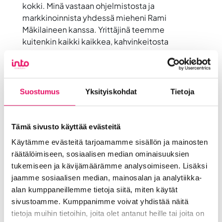
kokki. Minä vastaan ohjelmistosta ja
markkinoinnista yhdessä mieheni Rami
Mäkilaineen kanssa. Yrittäjinä teemme
kuitenkin kaikki kaikkea, kahvinkeitosta
tiskaukseen.
Me haluamme tehdä Verstaasta hyvän paikan,
jossa asiakkaiden ja työntekijöiden on hyvä olla.
Suostumus
Yksityiskohdat
Tietoja
Huonossa ilmapiirissä kukaan ei jaksa tehdä
pitkiä työpäiviä.
Tämä sivusto käyttää evästeitä
Viivi:
Yhteistyömme on ollut helppoa alusta
asti. Olemme ystäviä ja yhteistyösuhteemme
Käytämme evästeitä tarjoamamme sisällön ja mainosten
on lämmin ja suora – ystävyyden päälle on
räätälöimiseen, sosiaalisen median ominaisuuksien
helppo rakentaa. Välillä voi toki olla
tukemiseen ja kävijämäärämme analysoimiseen. Lisäksi
hankaluuksiakin, mutta ne ratkaisemme
jaamme sosiaalisen median, mainosalan ja analytiikka-
yhdessä. Tärkeintä kumppanuudessa on
alan kumppaneillemme tietoja siitä, miten käytät
avoimuus.
sivustoamme. Kumppanimme voivat yhdistää näitä
tietoja muihin tietoihin, joita olet antanut heille tai joita on
Haluamme kasvaa ja kehittyä niin, että