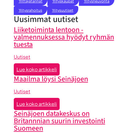
Yrittäjätarinat
Yrityskaupat
Yritysneuvonta
Yritysrahoitus
Yritysuutiset
Uusimmat uutiset
Liiketoiminta lentoon -
valmennuksessa hyödyt ryhmän
tuesta
Uutiset
:
Lue koko artikkeli
Liiketoiminta
Maailma löysi Seinäjoen
lentoon
-
Uutiset
valmennuksessa
:
Lue koko artikkeli
hyödyt
Maailma
Seinäjoen datakeskus on
ryhmän
löysi
Britannnian suurin investointi
tuesta
Seinäjoen
Suomeen