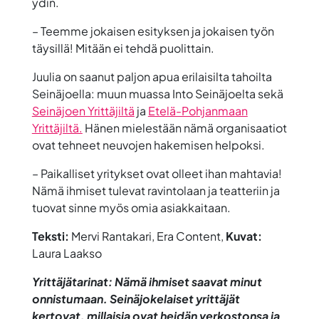
ydin.
– Teemme jokaisen esityksen ja jokaisen työn
täysillä! Mitään ei tehdä puolittain.
Juulia on saanut paljon apua erilaisilta tahoilta
Seinäjoella: muun muassa Into Seinäjoelta sekä
Seinäjoen Yrittäjiltä
ja
Etelä-Pohjanmaan
Yrittäjiltä.
Hänen mielestään nämä organisaatiot
ovat tehneet neuvojen hakemisen helpoksi.
– Paikalliset yritykset ovat olleet ihan mahtavia!
Nämä ihmiset tulevat ravintolaan ja teatteriin ja
tuovat sinne myös omia asiakkaitaan.
Teksti:
Mervi Rantakari, Era Content,
Kuvat:
Laura Laakso
Yrittäjätarinat: Nämä ihmiset saavat minut
onnistumaan. Seinäjokelaiset yrittäjät
kertovat, millaisia ovat heidän verkostonsa ja