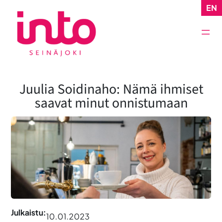
Siirry
EN
sisältöön
Juulia Soidinaho: Nämä ihmiset
saavat minut onnistumaan
Julkaistu:
10.01.2023