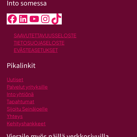
Into somessa
Facebook
LinkedIn
YouTube
Instagram
TikTok
SAAVUTETTAVUUSSELOSTE
TIETOSUOJASELOSTE
EVÄSTEASETUKSET
Pikalinkit
Uutiset
Palvelut yrityksille
Into yhtiönä
Tapahtumat
Sijoitu Seinäjoelle
Yhteys
Kehityshankkeet
Vieraile myös näillä verkkosivuilla