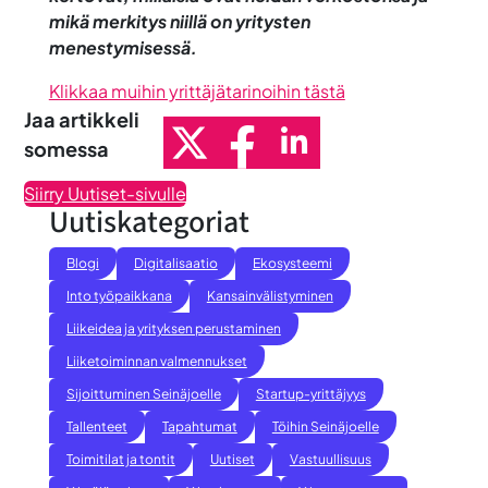
mikä merkitys niillä on yritysten
menestymisessä.
Klikkaa muihin yrittäjätarinoihin tästä
Jaa artikkeli
somessa
Siirry Uutiset-sivulle
Uutiskategoriat
Blogi
Digitalisaatio
Ekosysteemi
Into työpaikkana
Kansainvälistyminen
Liikeidea ja yrityksen perustaminen
Liiketoiminnan valmennukset
Sijoittuminen Seinäjoelle
Startup-yrittäjyys
Tallenteet
Tapahtumat
Töihin Seinäjoelle
Toimitilat ja tontit
Uutiset
Vastuullisuus