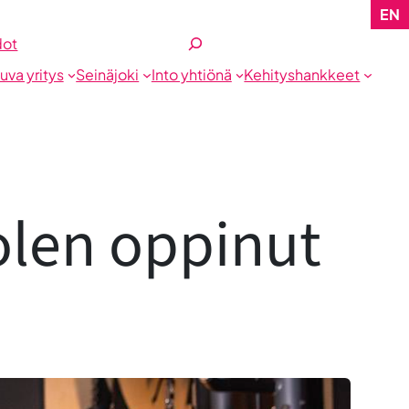
EN
Etsi
dot
tuva yritys
Seinäjoki
Into yhtiönä
Kehityshankkeet
 olen oppinut