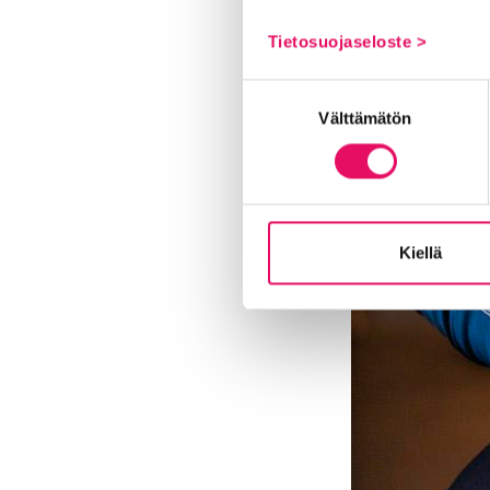
Tietosuojaseloste >
Suostumuksen
Välttämätön
valinta
Kiellä