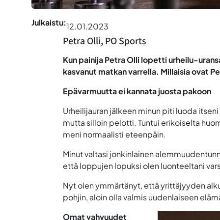
Julkaistu:
12.01.2023
Petra Olli, PO Sports
Kun painija Petra Olli lopetti urheilu-ura
kasvanut matkan varrella. Millaisia ovat P
Epävarmuutta ei kannata juosta pakoon
Urheilijauran jälkeen minun piti luoda itsen
mutta silloin pelotti. Tuntui erikoiselta 
meni normaalisti eteenpäin.
Minut valtasi jonkinlainen alemmuudentunne
että loppujen lopuksi olen luonteeltani vars
Nyt olen ymmärtänyt, että yrittäjyyden al
pohjin, aloin olla valmis uudenlaiseen elä
Omat vahvuudet