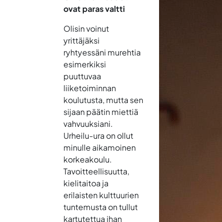
ovat paras valtti
Olisin voinut
yrittäjäksi
ryhtyessäni murehtia
esimerkiksi
puuttuvaa
liiketoiminnan
koulutusta, mutta sen
sijaan päätin miettiä
vahvuuksiani.
Urheilu-ura on ollut
minulle aikamoinen
korkeakoulu.
Tavoitteellisuutta,
kielitaitoa ja
erilaisten kulttuurien
tuntemusta on tullut
kartutettua ihan