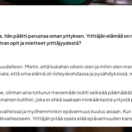
nsa, hän päätti perustaa oman yrityksen. Yrittäjän elämää on 
etran opit ja mietteet yrittäjyydestä?
i uudelleen. Mietin, että kukahan oikein olen ja mihin olen m
huomata, että oma elämä oli risteyskohdassa ja pysähdyksissä
, olinhan aina tottunut menemään kohti selkeää päämäärää. N
inainen kotihiiri, joka ei ehkä saakaan minkäänlaista yrityst
kuvaiheissa ja myöhemminkin epävarmuus kuuluu asiaan. Kun 
mänvaiheeseen. Yrittäjän pitää osata elää epävarmuuden kan