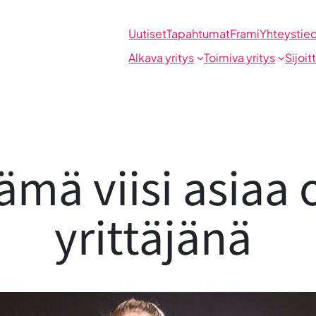
Uutiset
Tapahtumat
Frami
Yhteystie
Alkava yritys
Toimiva yritys
Sijoit
Nämä viisi asiaa
yrittäjänä