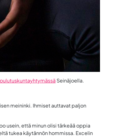
oulutuskuntayhtymässä
Seinäjoella.
isen meininki. Ihmiset auttavat paljon
oo usein, että minun olisi tärkeää oppia
neltä tukea käytännön hommissa. Excelin