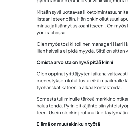
pyörittäminen ei kuulu vahvuuksiini, mutta 
Mitään syväluotaavaa liiketoimintasuunnitelm
listaani eteenpäin. Hän onkin ollut suuri 
minua ja lisännyt uskoani itseeni. On myös 
yöni rauhassa.
Olen myös tosi kiitollinen manageri Harri H
liian halvalla ei pidä myydä. Siitä on sitten
Omista arvoista on hyvä pitää kiinni
Olen oppinut yrittäjyyteni aikana valtavasti
menestyksen ilotulitusta eikä maailmalle lä
työhanskat käteen ja alkaa kontaktoida.
Somesta tuli minulle tärkeä markkinointikan
halua tehdä. Pyrin pitkäjänteisiin yhteisty
teen. Usein olenkin joutunut kieltäytymään t
Elämä on muutakin kuin työtä