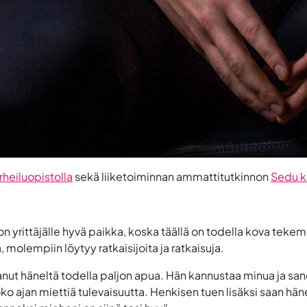
heiluopistolla
sekä liiketoiminnan ammattitutkinnon
Sedu k
on yrittäjälle hyvä paikka, koska täällä on todella kova tekem
, molempiin löytyy ratkaisijoita ja ratkaisuja.
aanut häneltä todella paljon apua. Hän kannustaa minua ja san
 ajan miettiä tulevaisuutta. Henkisen tuen lisäksi saan hä