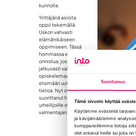
kunnolla.
Yrittäjänä asioita
oppii tekemällä.
Uskon vahvasti
elämänikäiseen
oppimiseen. Tässä
hommassa ei voi
onnistua, jos ei ole
jatkuvasti valmis
opiskelemaan ja
Suostumus
etsimään uutta
tietoa. Nyt olenkin
suorittanut huippu-
Tämä sivusto käyttää eväste
urheilijoille suunnatun
Käytämme evästeitä tarjoama
valmentajan
ja kävijämäärämme analysoim
kumppaneillemme tietoja siitä
olet antanut heille tai joita o