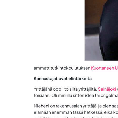
ammattitutkintokoulutuksen
Kuortaneen Ur
Kannustajat ovat elintärkeitä
Yrittäjänä oppii toisilta yrittäjiltä.
Seinäjoki
toisiaan. Oli minulla sitten idea tai ongelma
Mieheni on rakennusalan yrittäjä, ja olen s
elämään enemmän tässä hetkessä, eikä koko