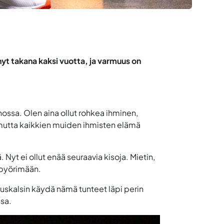
nyt takana kaksi vuotta, ja varmuus on
enossa. Olen aina ollut rohkea ihminen,
, mutta kaikkien muiden ihmisten elämä
yt ei ollut enää seuraavia kisoja. Mietin,
ä pyörimään.
uskalsin käydä nämä tunteet läpi perin
ssa.