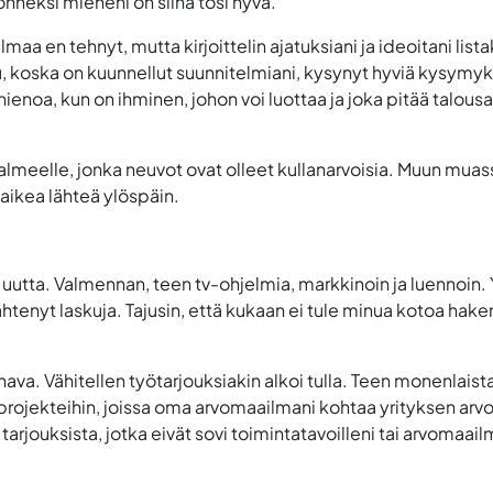
onneksi mieheni on siinä tosi hyvä.
aa en tehnyt, mutta kirjoittelin ajatuksiani ja ideoitani lista
apu, koska on kuunnellut suunnitelmiani, kysynyt hyviä kysym
hienoa, kun on ihminen, johon voi luottaa ja joka pitää talous
almeelle, jonka neuvot ovat olleet kullanarvoisia. Muun muas
 vaikea lähteä ylöspäin.
 uutta. Valmennan, teen tv-ohjelmia, markkinoin ja luennoin. 
htenyt laskuja. Tajusin, että kukaan ei tule minua kotoa hakem
ava. Vähitellen työtarjouksiakin alkoi tulla. Teen monenlaist
öprojekteihin, joissa oma arvomaailmani kohtaa yrityksen arvo
arjouksista, jotka eivät sovi toimintatavoilleni tai arvomaail