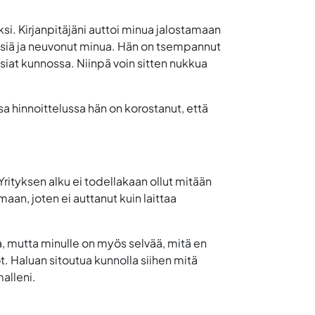
ksi. Kirjanpitäjäni auttoi minua jalostamaan
yksiä ja neuvonut minua. Hän on tsempannut
asiat kunnossa. Niinpä voin sitten nukkua
sa hinnoittelussa hän on korostanut, että
Yrityksen alku ei todellakaan ollut mitään
aan, joten ei auttanut kuin laittaa
a, mutta minulle on myös selvää, mitä en
t. Haluan sitoutua kunnolla siihen mitä
malleni.