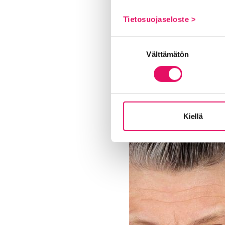
Tietosuojaseloste >
Suostumuksen
Välttämätön
valinta
Kiellä