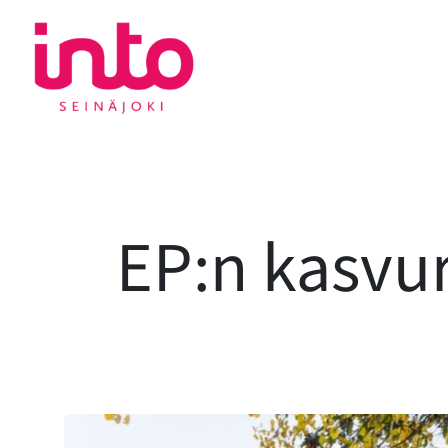
Siirry
sisältöön
EP:n kasvu