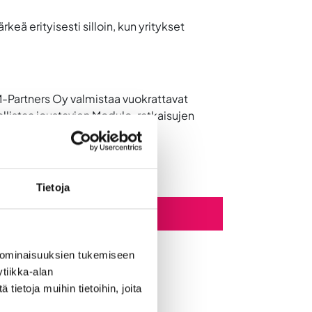
keä erityisesti silloin, kun yritykset
 M-Partners Oy valmistaa vuokrattavat
listaa joustavien Modulo-ratkaisujen
Tietoja
n kasvurahastoa
 ominaisuuksien tukemiseen
tiikka-alan
ietoja muihin tietoihin, joita