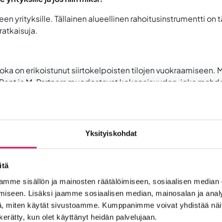
n yrityksille. Tällainen alueellinen rahoitusinstrumentti on tär
ratkaisuja.
joka on erikoistunut siirtokelpoisten tilojen vuokraamiseen.
iRent ja M-Partners muodostavat kokonaisuuden, joka mahdol
.
Yksityiskohdat
iten myös sinun yrityksesi voi hyödyntää Etelä-Pohjanmaa
Lue myös Minersloopin kokemukset kasvurahastosta
itä
mme sisällön ja mainosten räätälöimiseen, sosiaalisen median
iseen. Lisäksi jaamme sosiaalisen median, mainosalan ja analy
Kiinnostuitko? Ota yhteyttä:
, miten käytät sivustoamme. Kumppanimme voivat yhdistää näitä t
n kerätty, kun olet käyttänyt heidän palvelujaan.