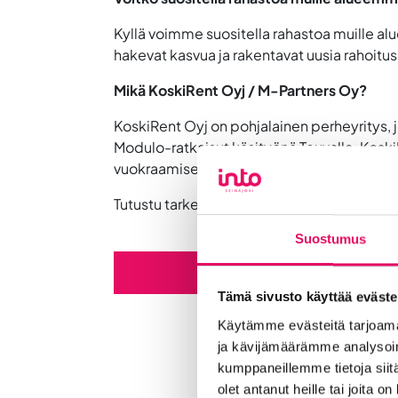
Kyllä voimme suositella rahastoa muille aluee
hakevat kasvua ja rakentavat uusia rahoitus
Mikä KoskiRent Oyj / M-Partners Oy?
KoskiRent Oyj on pohjalainen perheyritys, 
Modulo-ratkaisut käsityönä Teuvalla. Kosk
vuokraamisen ja valmistamisen asiakkaille
Tutustu tarkemmin
https://modulo.fi/
Suostumus
Lue enemmän, m
Tämä sivusto käyttää eväste
Käytämme evästeitä tarjoama
ja kävijämäärämme analysoim
kumppaneillemme tietoja siitä
olet antanut heille tai joita o