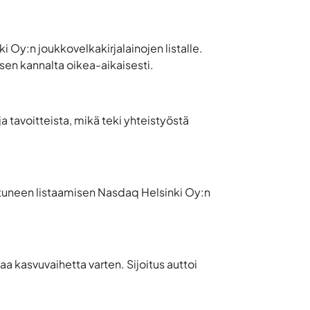
 Oy:n joukkovelkakirjalainojen listalle.
isen kannalta oikea-aikaisesti.
 tavoitteista, mikä teki yhteistyöstä
istuneen listaamisen Nasdaq Helsinki Oy:n
a kasvuvaihetta varten. Sijoitus auttoi