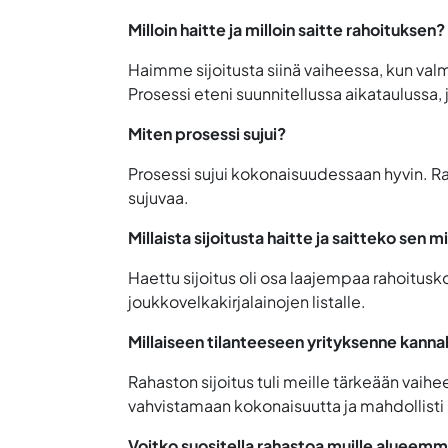
Milloin haitte ja milloin saitte rahoituksen?
Haimme sijoitusta siinä vaiheessa, kun valm
Prosessi eteni suunnitellussa aikataulussa,
Miten prosessi sujui?
Prosessi sujui kokonaisuudessaan hyvin. Ra
sujuvaa.
Millaista sijoitusta haitte ja saitteko sen m
Haettu sijoitus oli osa laajempaa rahoitus
joukkovelkakirjalainojen listalle.
Millaiseen tilanteeseen yrityksenne kannal
Rahaston sijoitus tuli meille tärkeään vaih
vahvistamaan kokonaisuutta ja mahdollisti 
Voitko suositella rahastoa muille alueemme y