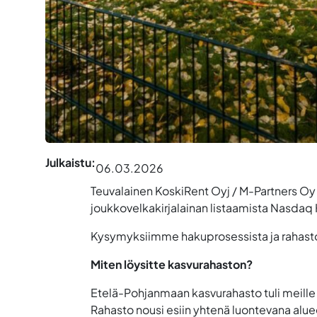
Julkaistu:
06.03.2026
Teuvalainen KoskiRent Oyj / M-Partners Oy 
joukkovelkakirjalainan listaamista Nasdaq H
Kysymyksiimme hakuprosessista ja rahaston
Miten löysitte kasvurahaston?
Etelä-Pohjanmaan kasvurahasto tuli meille
Rahasto nousi esiin yhtenä luontevana alu