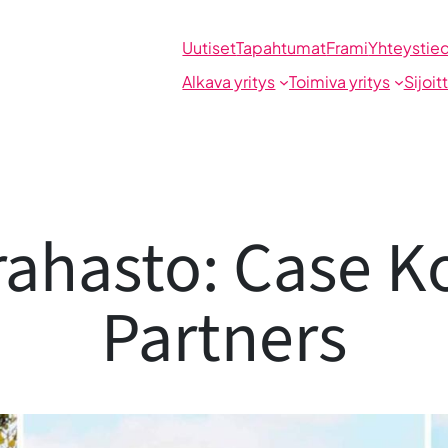
Uutiset
Tapahtumat
Frami
Yhteystie
Alkava yritys
Toimiva yritys
Sijoit
rahasto: Case K
Partners