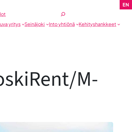
EN
Etsi
dot
tuva yritys
Seinäjoki
Into yhtiönä
Kehityshankkeet
oskiRent/M-