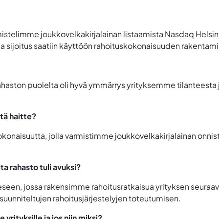
istelimme joukkovelkakirjalainan listaamista Nasdaq Helsinki
 ja sijoitus saatiin käyttöön rahoituskokonaisuuden rakentam
haston puolelta oli hyvä ymmärrys yrityksemme tilanteesta ja
itä haitte?
kokonaisuutta, jolla varmistimme joukkovelkakirjalainan onn
ta rahasto tuli avuksi?
eeseen, jossa rakensimme rahoitusratkaisua yrityksen seuraava
suunniteltujen rahoitusjärjestelyjen toteutumisen.
rityksille ja jos niin miksi?