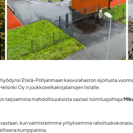
hyödynsi Etelä-Pohjanmaan kasvurahaston sijoitusta vuonna 2
elsinki Oy:n joukkovelkakirjalainojen listalle.
 tarjoamista mahdollisuuksista vastasi toimitusjohtaja
Mik
 vastaan, kun valmistelimme yrityksemme rahoituskokonaisuu
eellisena kumppanina.