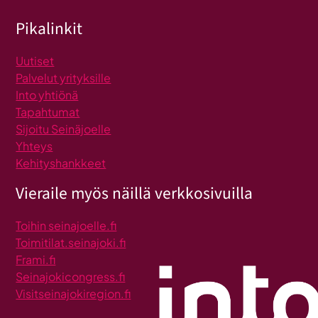
Pikalinkit
Uutiset
Palvelut yrityksille
Into yhtiönä
Tapahtumat
Sijoitu Seinäjoelle
Yhteys
Kehityshankkeet
Vieraile myös näillä verkkosivuilla
Toihin seinajoelle.fi
Toimitilat.seinajoki.fi
Frami.fi
Seinajokicongress.fi
Visitseinajokiregion.fi