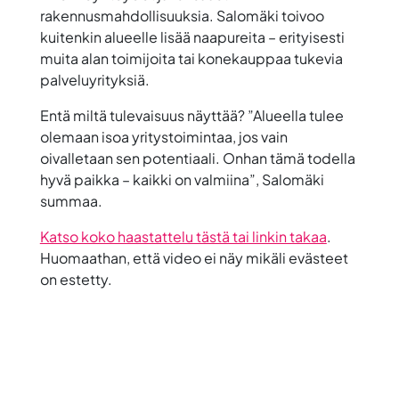
rakennusmahdollisuuksia. Salomäki toivoo
kuitenkin alueelle lisää naapureita – erityisesti
muita alan toimijoita tai konekauppaa tukevia
palveluyrityksiä.
Entä miltä tulevaisuus näyttää? ”Alueella tulee
olemaan isoa yritystoimintaa, jos vain
oivalletaan sen potentiaali. Onhan tämä todella
hyvä paikka – kaikki on valmiina”, Salomäki
summaa.
Katso koko haastattelu tästä tai linkin takaa
.
Huomaathan, että video ei näy mikäli evästeet
on estetty.