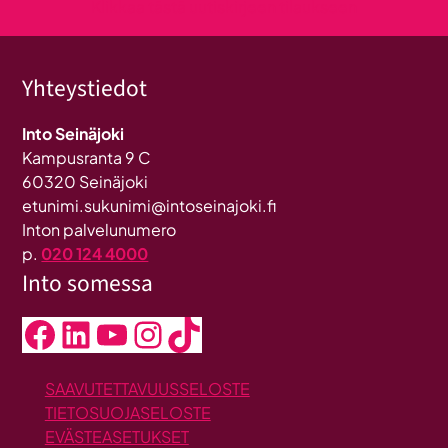
Klikkaa tästä uutiskirjeen tilaukseen
Yhteystiedot
Into Seinäjoki
Kampusranta 9 C
60320 Seinäjoki
etunimi.sukunimi@intoseinajoki.fi
Inton palvelunumero
p.
020 124 4000
Into somessa
Facebook
LinkedIn
YouTube
Instagram
TikTok
SAAVUTETTAVUUSSELOSTE
TIETOSUOJASELOSTE
EVÄSTEASETUKSET