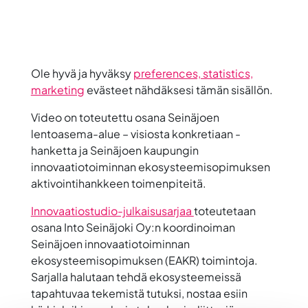
Ole hyvä ja hyväksy
preferences, statistics,
marketing
evästeet nähdäksesi tämän sisällön.
Video on toteutettu osana Seinäjoen
lentoasema-alue – visiosta konkretiaan -
hanketta ja Seinäjoen kaupungin
innovaatiotoiminnan ekosysteemisopimuksen
aktivointihankkeen toimenpiteitä.
Innovaatiostudio-julkaisusarjaa
toteutetaan
osana Into Seinäjoki Oy:n koordinoiman
Seinäjoen innovaatiotoiminnan
ekosysteemisopimuksen (EAKR) toimintoja.
Sarjalla halutaan tehdä ekosysteemeissä
tapahtuvaa tekemistä tutuksi, nostaa esiin