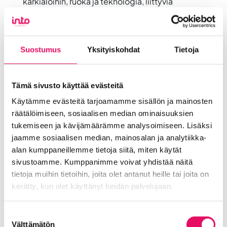
kärkialoihin, ruoka ja teknologia, liittyviä
ajankohtaisia teemoja ja luoda mahdollisuuksia
globaaliinkin kasvuun Seinäjoen alueella.
Innovaatiotoiminnan ekosysteemitekemisen
koordinaatio on Euroopan unionin sekä
Suostumus
Yksityiskohdat
Tietoja
Seinäjoen kaupungin osarahoittamaa
toimintaa.
Tämä sivusto käyttää evästeitä
Seinäjoen kaupunki on tämän sopimuksen
Käytämme evästeitä tarjoamamme sisällön ja mainosten
myötä on osa valtakunnallista Innokaupungit-
räätälöimiseen, sosiaalisen median ominaisuuksien
verkostoa. Innokaupungit ovat luomassa
tukemiseen ja kävijämäärämme analysoimiseen. Lisäksi
Suomesta maailman toimivinta kokeilu- ja
jaamme sosiaalisen median, mainosalan ja analytiikka-
innovaatioympäristöä vuoteen 2030
alan kumppaneillemme tietoja siitä, miten käytät
mennessä! Tutustu Innokaupunkien tekemiseen
sivustoamme. Kumppanimme voivat yhdistää näitä
osoitteessa www.innokaupungit.fi
tietoja muihin tietoihin, joita olet antanut heille tai joita on
Avainsanat
:
Hankkeet
kerätty, kun olet käyttänyt heidän palvelujaan.
Jaa artikkeli
somessa
Tietosuojaseloste >
Suostumuksen
Välttämätön
valinta