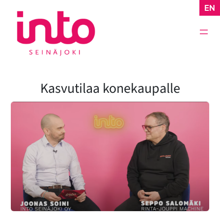
Siirry
EN
sisältöön
Kasvutilaa konekaupalle