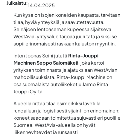
Julkaistu:
14.04.2025
Kun kyse on isojen koneiden kaupasta, tarvitaan
tilaa, hyviä yhteyksiä ja saavutettavuutta.
Seinäjoen lentoaseman kupeessa sijaitseva
WestAvia-yritysalue tarjoaa juuri tätä ja siksi se
sopii erinomaisesti raskaan kaluston myyntiin.
Inton Joonas Soini jututti
Rinta-Jouppi
Machinen Seppo Salomäkeä
, joka kertoi
yrityksen toiminnasta ja ajatuksiaan WestAvian
mahdollisuuksista. Rinta-Jouppi Machine on
osa suomalaista autoliikeketju Jarmo Rinta-
Jouppi Oy:tä.
Alueella riittää tilaa esimerkiksi lavetilla
rundailuun ja logistisesti sijainti on erinomainen:
koneet saadaan toimitettua sujuvasti eri puolille
Suomea. WestAvia-alueella on hyvät
liikenneyhteydet ja runsaasti