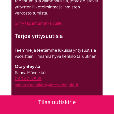
tapahtumia ja valmennuksia, jotka edistävät
investointi
yritysten liiketoimintaa ja ihmisten
Suomeen
verkostoitumista.
Siirry tapahtumat-sivulle
Tarjoa yritysuutisia
Teemme ja teetämme lukuisia yritysuutisia
vuosittain. Ilmianna hyvä henkilö tai uutinen.
Ota yhteyttä:
Sanna Männikkö
040 571 9998
sanna.mannikko@intoseinajoki.fi
Tilaa uutiskirje