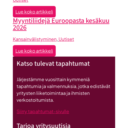
:
Lue koko artikkeli
Seinäjoen
Myyntiliidejä Euroopasta kesäkuu
datakeskus
2026
on
Britannnian
Kansainvälistyminen
, 
Uutiset
suurin
:
Lue koko artikkeli
investointi
Myyntiliidejä
Suomeen
Katso tulevat tapahtumat
Euroopasta
kesäkuu
2026
Järjestämme vuosittain kymmeniä
tapahtumia ja valmennuksia, jotka edistävät
yritysten liiketoimintaa ja ihmisten
verkostoitumista.
Siirry tapahtumat-sivulle
Tarjoa yritysuutisia