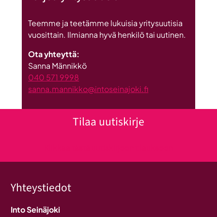
Teemme ja teetämme lukuisia yritysuutisia
vuosittain. Ilmianna hyvä henkilö tai uutinen.
Ota yhteyttä:
Sanna Männikkö
040 571 9998
sanna.mannikko@intoseinajoki.fi
Tilaa uutiskirje
Klikkaa tästä uutiskirjeen tilaukseen
Yhteystiedot
Into Seinäjoki