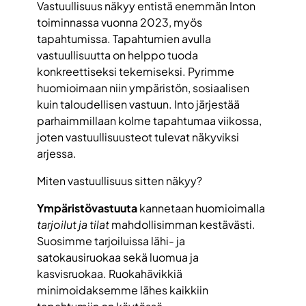
Vastuullisuus näkyy entistä enemmän Inton
toiminnassa vuonna 2023, myös
tapahtumissa. Tapahtumien avulla
vastuullisuutta on helppo tuoda
konkreettiseksi tekemiseksi. Pyrimme
huomioimaan niin ympäristön, sosiaalisen
kuin taloudellisen vastuun. Into järjestää
parhaimmillaan kolme tapahtumaa viikossa,
joten vastuullisuusteot tulevat näkyviksi
arjessa.
Miten vastuullisuus sitten näkyy?
Ympäristövastuuta
kannetaan huomioimalla
tarjoilut ja tilat
mahdollisimman kestävästi.
Suosimme tarjoiluissa lähi- ja
satokausiruokaa sekä luomua ja
kasvisruokaa. Ruokahävikkiä
minimoidaksemme lähes kaikkiin