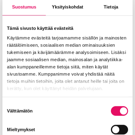
Jos toimii vastuullisesti, mutta kukaan ei tiedä
Suostumus
Yksityiskohdat
Tietoja
siitä, niin asiakas ei pysty tekemään
valintojaan sen mukaan.
Tämä sivusto käyttää evästeitä
Haluammekin omalla esimerkillämme antaa
inspiraatiota vastuullisuustekoihin ja -
Käytämme evästeitä tarjoamamme sisällön ja mainosten
viesteihin. Tämän kirjoituksen oppi on, että ei
räätälöimiseen, sosiaalisen median ominaisuuksien
se ole tämän vaikeampaa ja jostain on
tukemiseen ja kävijämäärämme analysoimiseen. Lisäksi
aloitettava.
jaamme sosiaalisen median, mainosalan ja analytiikka-
alan kumppaneillemme tietoja siitä, miten käytät
Kukaan ei tule koskaan valmiiksi,
sivustoamme. Kumppanimme voivat yhdistää näitä
joten armollisuutta myös
tietoja muihin tietoihin, joita olet antanut heille tai joita on
vastuullisuuteen. ’Edes jotain’ on
kerätty, kun olet käyttänyt heidän palvelujaan.
parempi kuin ’ei mitään’.
Tietosuojaseloste >
Suostumuksen
Välttämätön
valinta
Otamme mielellämme vastaan Sinun vinkkisi
vastuullisuuteen. Mitä haluaisit huomioitavan
Inton tapahtumissa? Laita meiliä Johannalle,
Mieltymykset