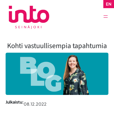
Siirry
EN
sisältöön
Kohti vastuullisempia tapahtumia
Julkaistu:
08.12.2022