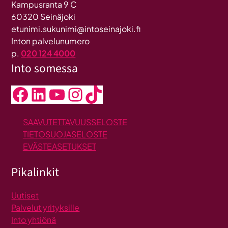
Kampusranta 9 C
60320 Seinäjoki
etunimi.sukunimi@intoseinajoki.fi
Inton palvelunumero
p.
020 124 4000
Into somessa
Facebook
LinkedIn
YouTube
Instagram
TikTok
SAAVUTETTAVUUSSELOSTE
TIETOSUOJASELOSTE
EVÄSTEASETUKSET
Pikalinkit
Uutiset
Palvelut yrityksille
Into yhtiönä