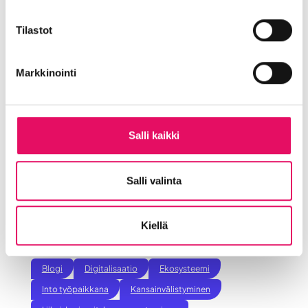
johanna.rintamaki@intoseinajoki.fi.
Tilastot
Lue lisää Inton vastuullisuudesta:
https://intoseinajoki.fi/into-seinajoki-
Markkinointi
yhtiona/vastuullinen-into/
Salli kaikki
Jaa artikkeli
Salli valinta
somessa
Siirry Uutiset-sivulle
Kiellä
Uutiskategoriat
Blogi
Digitalisaatio
Ekosysteemi
Into työpaikkana
Kansainvälistyminen