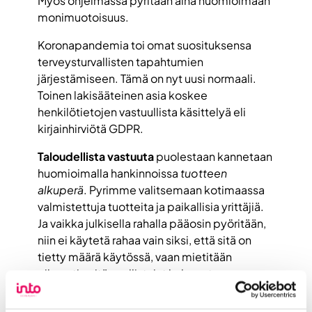
Myös ohjelmassa pyritään aina huomioimaan
monimuotoisuus.
Koronapandemia toi omat suosituksensa
terveysturvallisten tapahtumien
järjestämiseen. Tämä on nyt uusi normaali.
Toinen lakisääteinen asia koskee
henkilötietojen vastuullista käsittelyä eli
kirjainhirviötä GDPR.
Taloudellista vastuuta
puolestaan kannetaan
huomioimalla hankinnoissa
tuotteen
alkuperä
. Pyrimme valitsemaan kotimaassa
valmistettuja tuotteita ja paikallisia yrittäjiä.
Ja vaikka julkisella rahalla pääosin pyöritään,
niin ei käytetä rahaa vain siksi, että sitä on
tietty määrä käytössä, vaan mietitään
oikeasti, mitä osallistujat haluavat.
Tärkeä rooli vastuullisuudessa on
viestinnällä
.