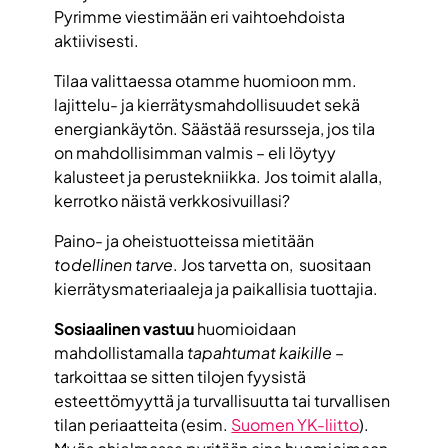
Pyrimme viestimään eri vaihtoehdoista
aktiivisesti.
Tilaa valittaessa otamme huomioon mm.
lajittelu- ja kierrätysmahdollisuudet sekä
energiankäytön. Säästää resursseja, jos tila
on mahdollisimman valmis – eli löytyy
kalusteet ja perustekniikka. Jos toimit alalla,
kerrotko näistä verkkosivuillasi?
Paino- ja oheistuotteissa mietitään
todellinen tarve
. Jos tarvetta on, suositaan
kierrätysmateriaaleja ja paikallisia tuottajia.
Sosiaalinen vastuu
huomioidaan
mahdollistamalla
tapahtumat kaikille
–
tarkoittaa se sitten tilojen fyysistä
esteettömyyttä ja turvallisuutta tai turvallisen
tilan periaatteita (esim.
Suomen YK-liitto
).