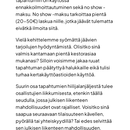
tapahtumiin on käytössä
ennakkoilmoittautuminen sekä no show -
maksu. No show -maksu tarkoittaa pientä
(20-50€) laskua niille, jotka jäävät tulematta
eivätkä ilmoita siitä.
Vielä kehittelemme syömättä jäävien
tarjoilujen hyödyntämistä. Olisitko sinä
valmis kantamaan pientä kestorasiaa
mukanasi? Silloin voisimme jakaa ruuat
tapahtuman päätyttyä halukkaille eikä tulisi
turhaa kertakäyttöastioiden käyttöä.
Suurin osa tapahtumien hiilijalanjäljestä tulee
osallistujien
liikkumisesta
, etenkin täällä
seudulla, jossa julkisen liikenteen
mahdollisuudet ovat rajalliset. Voisitko sinä
saapua seuraavaan tilaisuuteen kävellen,
pyörällä tai yhteiskyydillä? Tai edes selvittää
sen julkisen liikenteen mahdollisuuden.